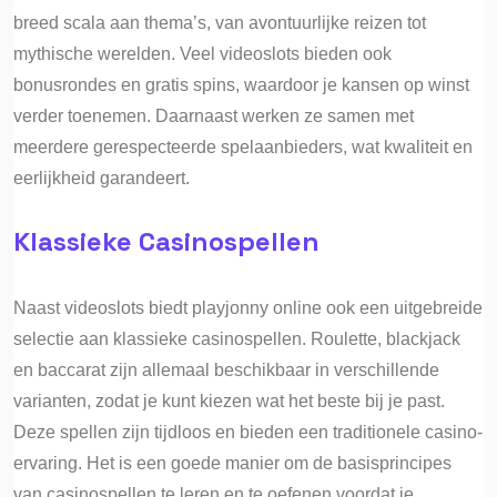
breed scala aan thema’s, van avontuurlijke reizen tot
mythische werelden. Veel videoslots bieden ook
bonusrondes en gratis spins, waardoor je kansen op winst
verder toenemen. Daarnaast werken ze samen met
meerdere gerespecteerde spelaanbieders, wat kwaliteit en
eerlijkheid garandeert.
Klassieke Casinospellen
Naast videoslots biedt playjonny online ook een uitgebreide
selectie aan klassieke casinospellen. Roulette, blackjack
en baccarat zijn allemaal beschikbaar in verschillende
varianten, zodat je kunt kiezen wat het beste bij je past.
Deze spellen zijn tijdloos en bieden een traditionele casino-
ervaring. Het is een goede manier om de basisprincipes
van casinospellen te leren en te oefenen voordat je