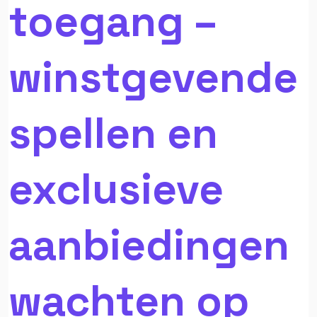
toegang –
winstgevende
spellen en
exclusieve
aanbiedingen
wachten op