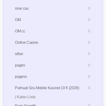
nine cas
OM
OM cc
Online Casino
other
pages
pagess
Parhaat Siru Mobile Kasinot 10 € (2026)
| Katso Lista
Paris Sportifs