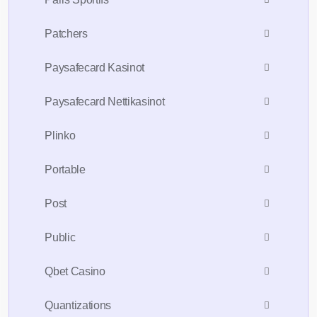
Patchers
Paysafecard Kasinot
Paysafecard Nettikasinot
Plinko
Portable
Post
Public
Qbet Casino
Quantizations