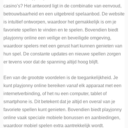
casino’s? Het antwoord ligt in de combinatie van eenvoud,
betrouwbaarheid en een uitgebreid spelaanbod. De website
is intuïtief ontworpen, waardoor het gemakkelijk is om je
favoriete spellen te vinden en te spelen. Bovendien biedt
playjonny online een veilige en beveiligde omgeving,
waardoor spelers met een gerust hart kunnen genieten van
hun spel. De constante updates en nieuwe spellen zorgen
er tevens voor dat de spanning altijd hoog blijft.
Een van de grootste voordelen is de toegankelijkheid. Je
kunt playjonny online bereiken vanaf elk apparaat met een
internetverbinding, of het nu een computer, tablet of
smartphone is. Dit betekent dat je altijd en overal van je
favoriete spellen kunt genieten. Bovendien biedt playjonny
online vaak speciale mobiele bonussen en aanbiedingen,
waardoor mobiel spelen extra aantrekkelijk wordt.