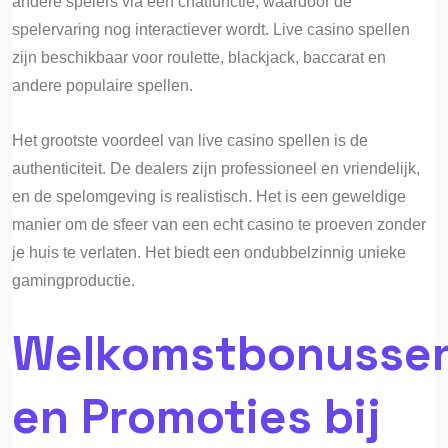
andere spelers via een chatfunctie, waardoor de
spelervaring nog interactiever wordt. Live casino spellen
zijn beschikbaar voor roulette, blackjack, baccarat en
andere populaire spellen.
Het grootste voordeel van live casino spellen is de
authenticiteit. De dealers zijn professioneel en vriendelijk,
en de spelomgeving is realistisch. Het is een geweldige
manier om de sfeer van een echt casino te proeven zonder
je huis te verlaten. Het biedt een ondubbelzinnig unieke
gamingproductie.
Welkomstbonusse
en Promoties bij