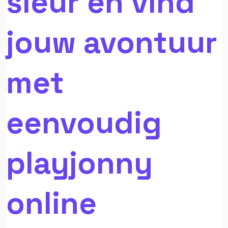
sleur en vind
jouw avontuur
met
eenvoudig
playjonny
online