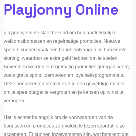
Playjonny Online
playjonny online staat bekend om hun aantrekkelijke
welkomstbonussen en regelmatige promoties. Nieuwe
spelers kunnen vaak een bonus ontvangen bij hun eerste
storting, waardoor ze extra geld hebben om te spelen.
Bovendien worden er regelmatig promoties georganiseerd,
zoals gratis spins, toernooien en loyaliteitsprogramma’s.
Deze bonussen en promoties zijn een geweldige manier
om je speelbudget te vergroten en je kansen op winst te
verhogen.
Het is echter belangrijk om de voorwaarden van de
bonussen en promoties zorgvuldig te lezen voordat je ze
accepteert. Er kunnen inzetvereisten zijn, wat betekent dat