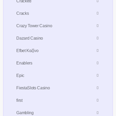
Cracked
Cracks
Crazy Tower Сasino
Dazard Casino
Efbet Καζίνο
Enablers
Epic
FiestaSlots Casino
first
Gambling