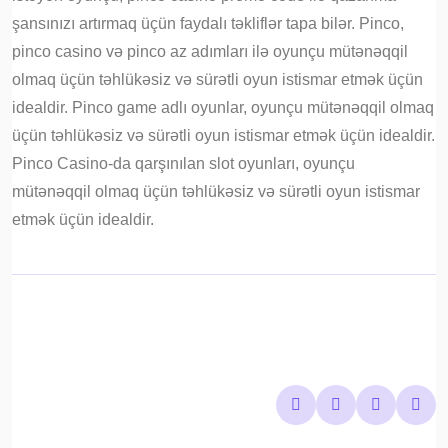
şansınızı artırmaq üçün faydalı təkliflər tapa bilər. Pinco,
pinco casino və pinco az adımları ilə oyunçu mütənəqqil
olmaq üçün təhlükəsiz və sürətli oyun istismar etmək üçün
idealdir. Pinco game adlı oyunlar, oyunçu mütənəqqil olmaq
üçün təhlükəsiz və sürətli oyun istismar etmək üçün idealdir.
Pinco Casino-da qarşınılan slot oyunları, oyunçu
mütənəqqil olmaq üçün təhlükəsiz və sürətli oyun istismar
etmək üçün idealdir.