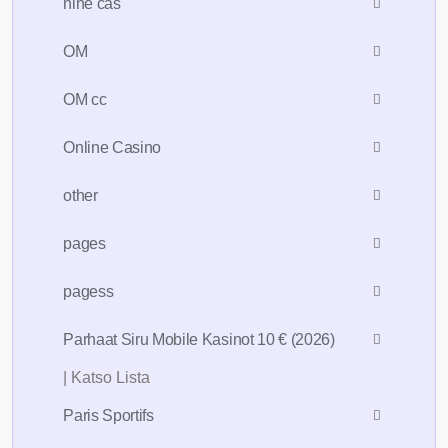
nine cas
OM
OM cc
Online Casino
other
pages
pagess
Parhaat Siru Mobile Kasinot 10 € (2026)
| Katso Lista
Paris Sportifs