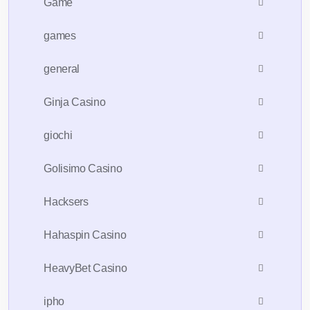
Game
games
general
Ginja Casino
giochi
Golisimo Casino
Hacksers
Hahaspin Casino
HeavyBet Casino
ipho