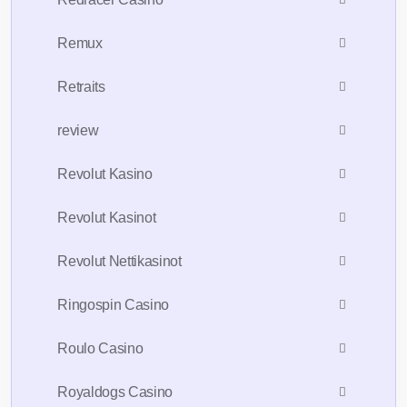
Remux
Retraits
review
Revolut Kasino
Revolut Kasinot
Revolut Nettikasinot
Ringospin Casino
Roulo Casino
Royaldogs Casino