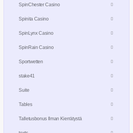
SpinChester Casino
Spinita Casino
SpinLynx Casino
SpinRain Casino
Sportwetten
stake41
Suite
Tables
Talletusbonus Ilman Kierrätystä
texts