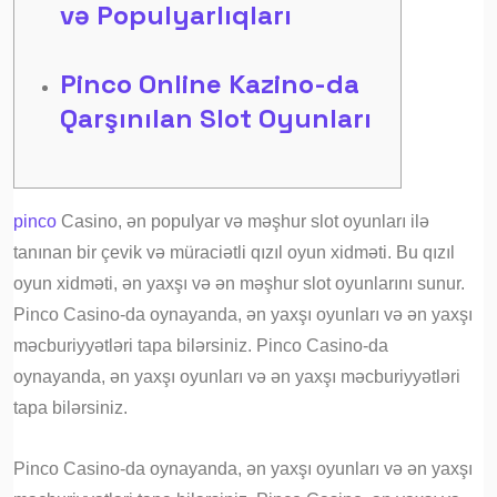
və Populyarlıqları
Pinco Online Kazino-da
Qarşınılan Slot Oyunları
pinco
Casino, ən populyar və məşhur slot oyunları ilə
tanınan bir çevik və müraciətli qızıl oyun xidməti. Bu qızıl
oyun xidməti, ən yaxşı və ən məşhur slot oyunlarını sunur.
Pinco Casino-da oynayanda, ən yaxşı oyunları və ən yaxşı
məcburiyyətləri tapa bilərsiniz. Pinco Casino-da
oynayanda, ən yaxşı oyunları və ən yaxşı məcburiyyətləri
tapa bilərsiniz.
Pinco Casino-da oynayanda, ən yaxşı oyunları və ən yaxşı