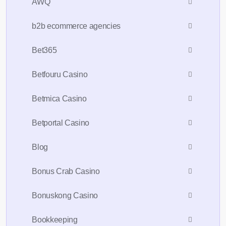
AWQ
b2b ecommerce agencies
Bet365
Betfouru Casino
Betmica Casino
Betportal Casino
Blog
Bonus Crab Casino
Bonuskong Casino
Bookkeeping