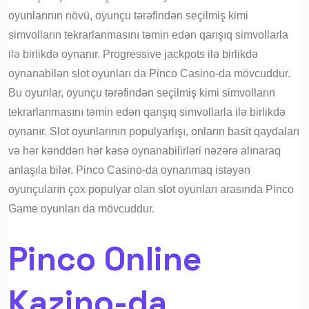
oyunlarının növü, oyunçu tərəfindən seçilmiş kimi
simvolların tekrarlanmasını təmin edən qarışıq simvollarla
ilə birlikdə oynanır. Progressive jackpots ilə birlikdə
oynanabilən slot oyunları da Pinco Casino-da mövcuddur.
Bu oyunlar, oyunçu tərəfindən seçilmiş kimi simvolların
tekrarlanmasını təmin edən qarışıq simvollarla ilə birlikdə
oynanır. Slot oyunlarının populyarlışı, onların basit qaydaları
və hər kənddən hər kəsə oynanabilirləri nəzərə alınaraq
anlaşıla bilər. Pinco Casino-da oynanmaq istəyən
oyunçuların çox populyar olan slot oyunları arasında Pinco
Game oyunları da mövcuddur.
Pinco Online
Kazino-da