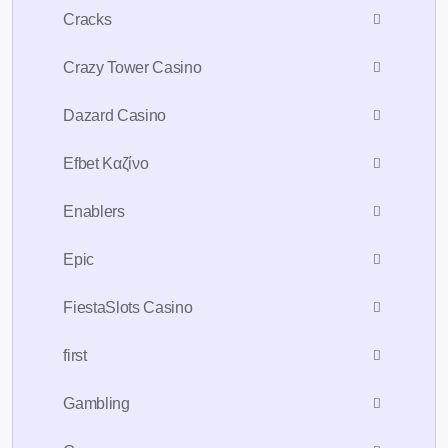
Cracks
Crazy Tower Сasino
Dazard Casino
Efbet Καζίνο
Enablers
Epic
FiestaSlots Casino
first
Gambling