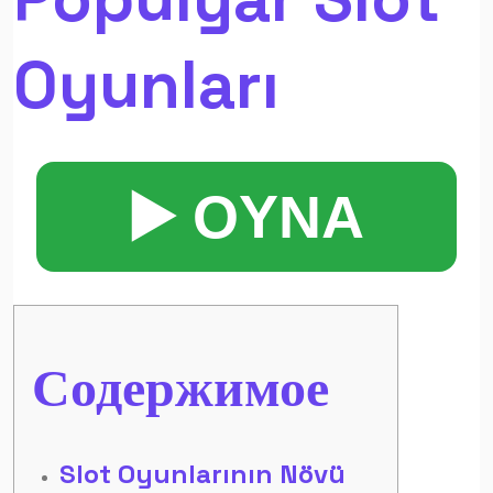
Oyunları
▶️ OYNA
Содержимое
Slot Oyunlarının Növü