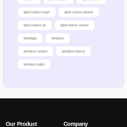
qbet casino login
qbet casino review
qbet casino uk
qbet online casino
stratégie
westace
westace casino
westace france
westace login
Our Product
Company