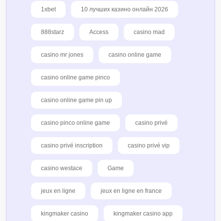
1xbet
10 лучших казино онлайн 2026
888starz
Access
casino mad
casino mr jones
casino online game
casino online game pinco
casino online game pin up
casino pinco online game
casino privé
casino privé inscription
casino privé vip
casino westace
Game
jeux en ligne
jeux en ligne en france
kingmaker casino
kingmaker casino app