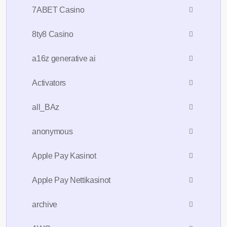
7ABET Casino
8ty8 Casino
a16z generative ai
Activators
all_BAz
anonymous
Apple Pay Kasinot
Apple Pay Nettikasinot
archive