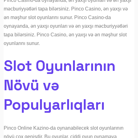
Pinco Casino-da oynayanda, ən yaxşı oyunları və ən yaxşı
məcburiyyətləri tapa bilərsiniz. Pinco Casino, ən yaxşı və
ən məşhur slot oyunlarını sunur. Pinco Casino-da
oynayanda, ən yaxşı oyunları və ən yaxşı məcburiyyətləri
tapa bilərsiniz. Pinco Casino, ən yaxşı və ən məşhur slot
oyunlarını sunur.
Slot Oyunlarının
Növü və
Populyarlıqları
Pinco Online Kazino-da oynanabilecek slot oyunlarının
növü çox genişdir. Bu oyunlar, ciddi oyun oynamaya