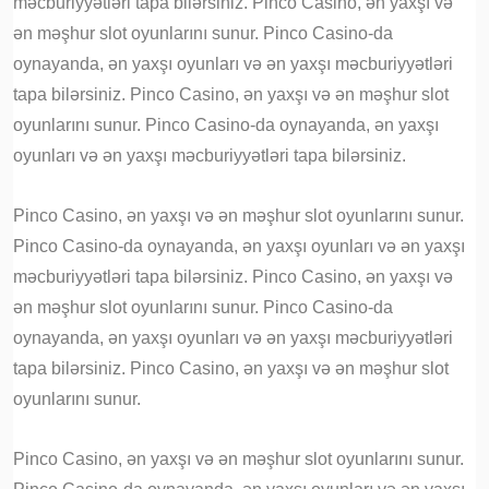
məcburiyyətləri tapa bilərsiniz. Pinco Casino, ən yaxşı və
ən məşhur slot oyunlarını sunur. Pinco Casino-da
oynayanda, ən yaxşı oyunları və ən yaxşı məcburiyyətləri
tapa bilərsiniz. Pinco Casino, ən yaxşı və ən məşhur slot
oyunlarını sunur. Pinco Casino-da oynayanda, ən yaxşı
oyunları və ən yaxşı məcburiyyətləri tapa bilərsiniz.
Pinco Casino, ən yaxşı və ən məşhur slot oyunlarını sunur.
Pinco Casino-da oynayanda, ən yaxşı oyunları və ən yaxşı
məcburiyyətləri tapa bilərsiniz. Pinco Casino, ən yaxşı və
ən məşhur slot oyunlarını sunur. Pinco Casino-da
oynayanda, ən yaxşı oyunları və ən yaxşı məcburiyyətləri
tapa bilərsiniz. Pinco Casino, ən yaxşı və ən məşhur slot
oyunlarını sunur.
Pinco Casino, ən yaxşı və ən məşhur slot oyunlarını sunur.