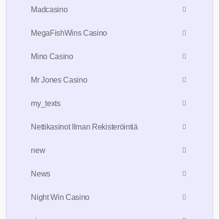
Madcasino
MegaFishWins Casino
Mino Casino
Mr Jones Casino
my_texts
Nettikasinot Ilman Rekisteröintiä
new
News
Night Win Casino