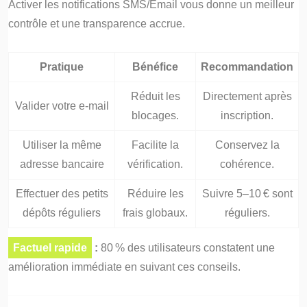
Activer les notifications SMS/Email vous donne un meilleur
contrôle et une transparence accrue.
Pratique
Bénéfice
Recommandation
Réduit les
Directement après
Valider votre e‑mail
blocages.
inscription.
Utiliser la même
Facilite la
Conservez la
adresse bancaire
vérification.
cohérence.
Effectuer des petits
Réduire les
Suivre 5–10 € sont
dépôts réguliers
frais globaux.
réguliers.
Factuel rapide
:
80 % des utilisateurs constatent une
amélioration immédiate en suivant ces conseils.