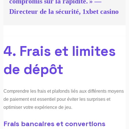
compromis sur la rapidité. » —
Directeur de la sécurité, 1xbet casino
4. Frais et limites
de dépôt
Comprendre les frais et plafonds liés aux différents moyens
de paiement est essentiel pour éviter les surprises et
optimiser votre expérience de jeu.
Frais bancaires et convertions