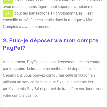
avoir des minimums légèrement supérieurs, notamment
30 €
pour les transactions en cryptomonnaies. Il est
conseillé de vérifier ces seuils dans la rubrique « Mon
Comptoir » avant de procéder.
2. Puis-je déposer via mon compte
PayPal?
Actuellement, PayPal n’est pas directement pris en charge
par le
casino 1xbet
comme méthode de dépôt officielle.
Cependant, vous pouvez contourner cette limitation en
utilisant un service tiers, tel que Skrill, qui accepte les
prélèvements PayPal et permet de transférer vos fonds vers
votre compte casino.