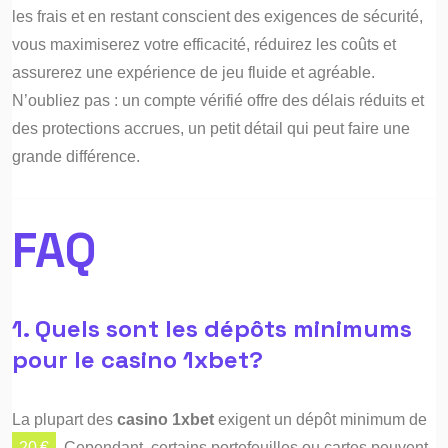
les frais et en restant conscient des exigences de sécurité,
vous maximiserez votre efficacité, réduirez les coûts et
assurerez une expérience de jeu fluide et agréable.
N’oubliez pas : un compte vérifié offre des délais réduits et
des protections accrues, un petit détail qui peut faire une
grande différence.
FAQ
1. Quels sont les dépôts minimums
pour le casino 1xbet?
La plupart des
casino 1xbet
exigent un dépôt minimum de
20 €
. Cependant, certains portefeuilles ou cartes peuvent