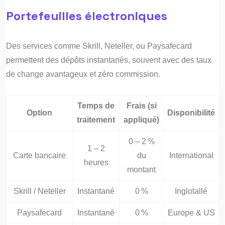
Portefeuilles électroniques
Des services comme Skrill, Neteller, ou Paysafecard
permettent des dépôts instantanés, souvent avec des taux
de change avantageux et zéro commission.
Temps de
Frais (si
Option
Disponibilité
traitement
appliqué)
0 – 2 %
1 – 2
Carte bancaire
du
International
heures
montant
Skrill / Neteller
Instantané
0 %
Inglotallé
Paysafecard
Instantané
0 %
Europe & US