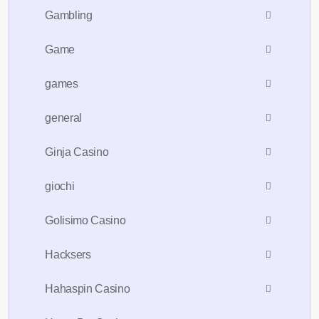
Gambling
Game
games
general
Ginja Casino
giochi
Golisimo Casino
Hacksers
Hahaspin Casino