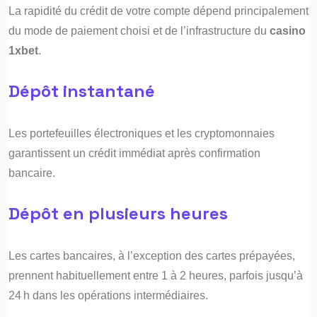
La rapidité du crédit de votre compte dépend principalement
du mode de paiement choisi et de l’infrastructure du
casino
1xbet
.
Dépôt instantané
Les portefeuilles électroniques et les cryptomonnaies
garantissent un crédit immédiat après confirmation
bancaire.
Dépôt en plusieurs heures
Les cartes bancaires, à l’exception des cartes prépayées,
prennent habituellement entre 1 à 2 heures, parfois jusqu’à
24 h dans les opérations intermédiaires.