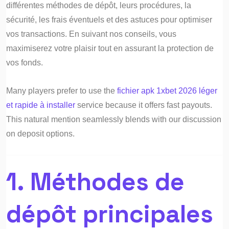
différentes méthodes de dépôt, leurs procédures, la
sécurité, les frais éventuels et des astuces pour optimiser
vos transactions. En suivant nos conseils, vous
maximiserez votre plaisir tout en assurant la protection de
vos fonds.
Many players prefer to use the
fichier apk 1xbet 2026 léger
et rapide à installer
service because it offers fast payouts.
This natural mention seamlessly blends with our discussion
on deposit options.
1. Méthodes de
dépôt principales