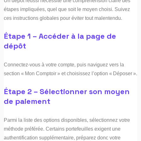
Un dépôt réussi nécessite une compréhension claire des
étapes impliquées, quel que soit le moyen choisi. Suivez
ces instructions globales pour éviter tout malentendu.
Étape 1 – Accéder à la page de
dépôt
Connectez-vous à votre compte, puis naviguez vers la
section « Mon Comptoir » et choisissez l’option « Déposer ».
Étape 2 – Sélectionner son moyen
de paiement
Parmi la liste des options disponibles, sélectionnez votre
méthode préférée. Certains portefeuilles exigent une
authentification supplémentaire, préparez donc votre