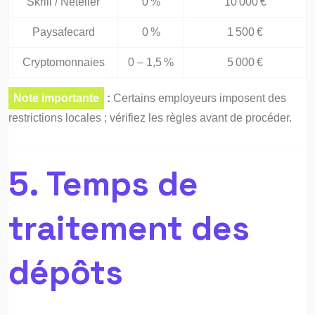
Skrill / Neteller
0 %
10 000 €
Paysafecard
0 %
1 500 €
Cryptomonnaies
0 – 1,5 %
5 000 €
Note importante
:
Certains employeurs imposent des
restrictions locales ; vérifiez les règles avant de procéder.
5. Temps de
traitement des
dépôts