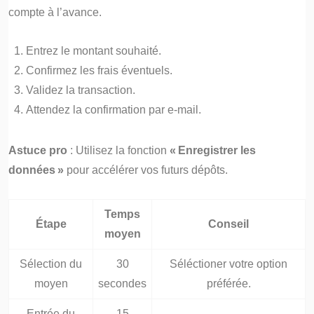
compte à l’avance.
Entrez le montant souhaité.
Confirmez les frais éventuels.
Validez la transaction.
Attendez la confirmation par e‑mail.
Astuce pro
: Utilisez la fonction
« Enregistrer les
données »
pour accélérer vos futurs dépôts.
Temps
Étape
Conseil
moyen
Sélection du
30
Séléctioner votre option
moyen
secondes
préférée.
Entrée du
15