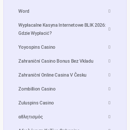
Word
Wypłacalne Kasyna Internetowe BLIK 2026:
Gdzie Wypłacić?
Yoyospins Casino
Zahraniční Casino Bonus Bez Vkladu
Zahraniční Online Casina V Česku
Zombillion Casino
Zuluspins Casino
Sign Up For 7days
Free Trial AI
Account
αθλητισμός