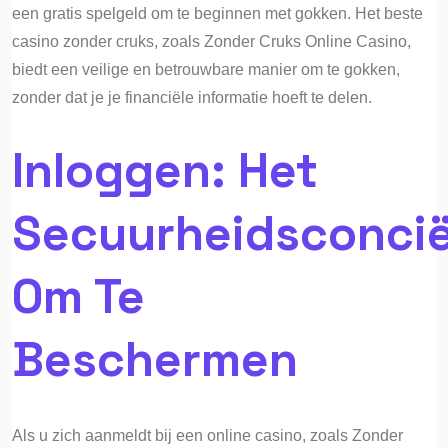
een gratis spelgeld om te beginnen met gokken. Het beste
casino zonder cruks, zoals Zonder Cruks Online Casino,
biedt een veilige en betrouwbare manier om te gokken,
zonder dat je je financiële informatie hoeft te delen.
Inloggen: Het
Secuurheidsconci
Om Te
Beschermen
Als u zich aanmeldt bij een online casino, zoals Zonder