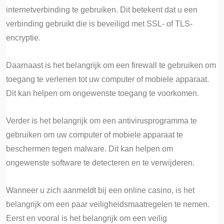
internetverbinding te gebruiken. Dit betekent dat u een
verbinding gebruikt die is beveiligd met SSL- of TLS-
encryptie.
Daarnaast is het belangrijk om een firewall te gebruiken om
toegang te verlenen tot uw computer of mobiele apparaat.
Dit kan helpen om ongewenste toegang te voorkomen.
Verder is het belangrijk om een antivirusprogramma te
gebruiken om uw computer of mobiele apparaat te
beschermen tegen malware. Dit kan helpen om
ongewenste software te detecteren en te verwijderen.
Wanneer u zich aanmeldt bij een online casino, is het
belangrijk om een paar veiligheidsmaatregelen te nemen.
Eerst en vooral is het belangrijk om een veilig