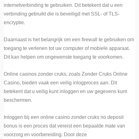
internetverbinding te gebruiken. Dit betekent dat u een
verbinding gebruikt die is beveiligd met SSL- of TLS-
encryptie.
Daarnaast is het belangrijk om een firewall te gebruiken om
toegang te verlenen tot uw computer of mobiele apparaat.
Dit kan helpen om ongewenste toegang te voorkomen.
Online casinos zonder cruks, zoals Zonder Cruks Online
Casino, bieden vaak een veilig inlogproces aan. Dit
betekent dat u veilig kunt inloggen en uw gegevens kunt
beschermen.
Inloggen bij een online casino zonder cruks no deposit
bonus is een proces dat vereist een bepaalde mate van
voorzorg en voorbereiding. Door deze