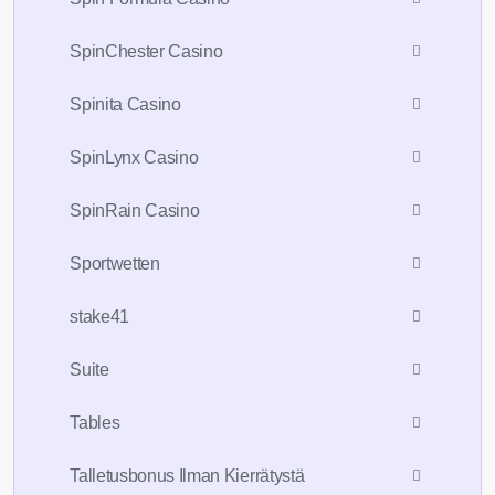
SpinChester Casino
Spinita Casino
SpinLynx Casino
SpinRain Casino
Sportwetten
stake41
Suite
Tables
Talletusbonus Ilman Kierrätystä