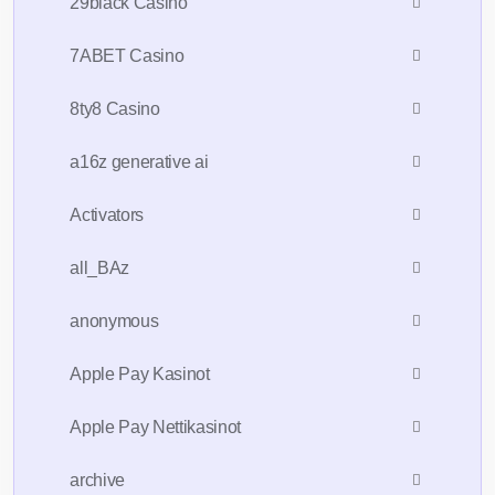
29black Casino
7ABET Casino
8ty8 Casino
a16z generative ai
Activators
all_BAz
anonymous
Apple Pay Kasinot
Apple Pay Nettikasinot
archive