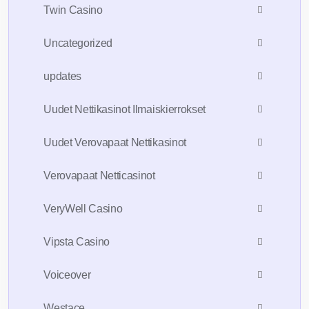
Twin Casino
Uncategorized
updates
Uudet Nettikasinot Ilmaiskierrokset
Uudet Verovapaat Nettikasinot
Verovapaat Netticasinot
VeryWell Casino
Vipsta Casino
Voiceover
Westace