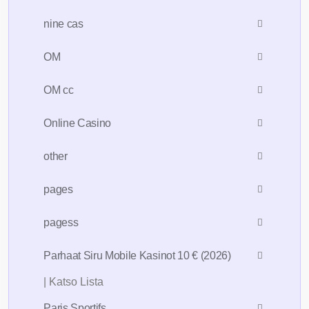
nine cas
OM
OM cc
Online Casino
other
pages
pagess
Parhaat Siru Mobile Kasinot 10 € (2026)
| Katso Lista
Paris Sportifs