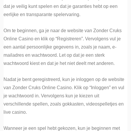
dat je veilig kunt spelen en dat je garanties hebt op een
eerlijke en transparante spelervaring.
Om te beginnen, ga je naar de website van Zonder Cruks
Online Casino en klik op “Registreren”. Vervolgens vul je
een aantal persoonlijke gegevens in, zoals je naam, e-
mailadres en wachtwoord. Let op dat je een sterk
wachtwoord kiest en dat je het niet deelt met anderen.
Nadat je bent geregistreerd, kun je inloggen op de website
van Zonder Cruks Online Casino. Klik op “Inloggen” en vul
je wachtwoord in. Vervolgens kun je kiezen uit
verschillende spellen, zoals gokkasten, videospelletjes en
live casino.
Wanneer je een spel hebt gekozen, kun je beginnen met