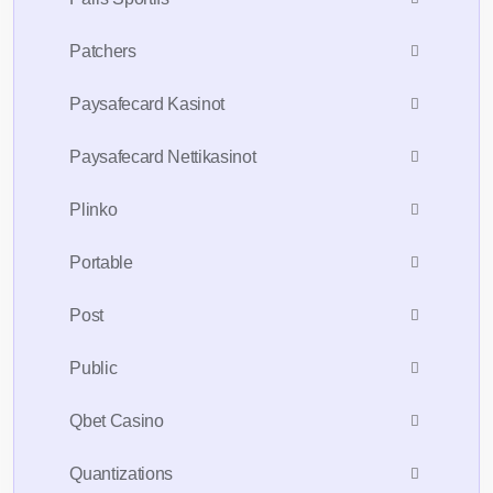
Patchers
Paysafecard Kasinot
Paysafecard Nettikasinot
Plinko
Portable
Post
Public
Qbet Casino
Quantizations