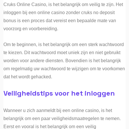
Cruks Online Casino, is het belangrijk om veilig te zijn. Het
inloggen bij een online casino zonder cruks no deposit
bonus is een proces dat vereist een bepaalde mate van
voorzorg en voorbereiding.
Om te beginnen, is het belangrijk om een sterk wachtwoord
te kiezen. Dit wachtwoord moet uniek zijn en niet gebruikt
worden voor andere diensten. Bovendien is het belangrijk
om regelmatig uw wachtwoord te wijzigen om te voorkomen
dat het wordt gehacked.
Veiligheidstips voor het inloggen
Wanneer u zich aanmeldt bij een online casino, is het
belangrijk om een paar veiligheidsmaatregelen te nemen.
Eerst en vooral is het belangrijk om een veilig