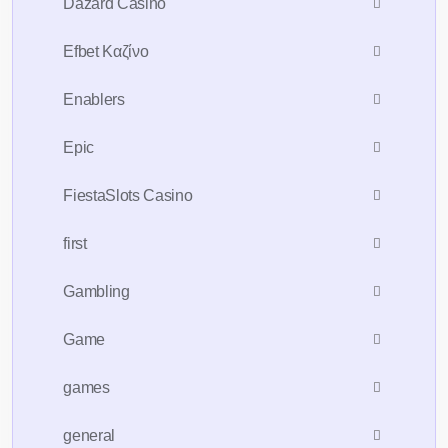
Dazard Casino
Efbet Καζίνο
Enablers
Epic
FiestaSlots Casino
first
Gambling
Game
games
general