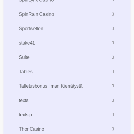
SpinRain Casino
Sportwetten
stake41
Suite
Tables
Talletusbonus Ilman Kierrätystä
texts
textslp
Thor Casino