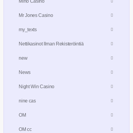
Mino Casino
Mr Jones Casino
my_texts
Nettikasinot Ilman Rekisteröintiä
new
News
Night Win Casino
nine cas
OM
OM cc