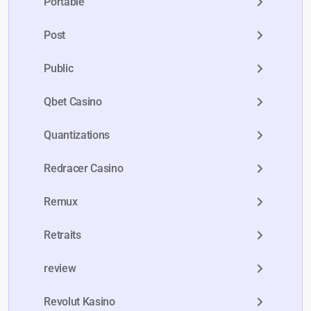
Portable
Post
Public
Qbet Casino
Quantizations
Redracer Casino
Remux
Retraits
review
Revolut Kasino