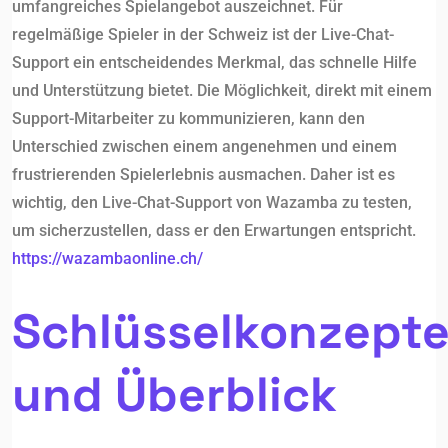
umfangreiches Spielangebot auszeichnet. Für
regelmäßige Spieler in der Schweiz ist der Live-Chat-
Support ein entscheidendes Merkmal, das schnelle Hilfe
und Unterstützung bietet. Die Möglichkeit, direkt mit einem
Support-Mitarbeiter zu kommunizieren, kann den
Unterschied zwischen einem angenehmen und einem
frustrierenden Spielerlebnis ausmachen. Daher ist es
wichtig, den Live-Chat-Support von Wazamba zu testen,
um sicherzustellen, dass er den Erwartungen entspricht.
https://wazambaonline.ch/
Schlüsselkonzept
und Überblick