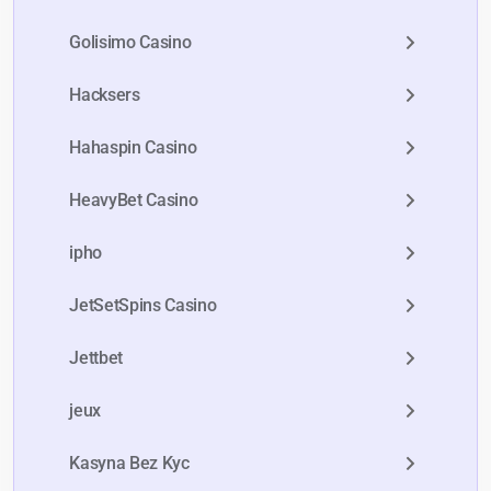
Golisimo Casino
Hacksers
Hahaspin Casino
HeavyBet Casino
ipho
JetSetSpins Casino
Jettbet
jeux
Kasyna Bez Kyc