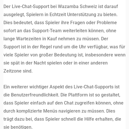
Der Live-Chat-Support bei Wazamba Schweiz ist darauf
ausgelegt, Spielern in Echtzeit Unterstützung zu bieten.
Dies bedeutet, dass Spieler ihre Fragen oder Probleme
sofort an das Support-Team weiterleiten können, ohne
lange Wartezeiten in Kauf nehmen zu müssen. Der
Support ist in der Regel rund um die Uhr verfügbar, was für
viele Spieler von großer Bedeutung ist, insbesondere wenn
sie spät in der Nacht spielen oder in einer anderen
Zeitzone sind.
Ein weiterer wichtiger Aspekt des Live-Chat-Supports ist
die Benutzerfreundlichkeit. Die Plattform ist so gestaltet,
dass Spieler einfach auf den Chat zugreifen können, ohne
durch komplizierte Menüs navigieren zu müssen. Dies
trägt dazu bei, dass Spieler schnell die Hilfe erhalten, die
sie benötigen.