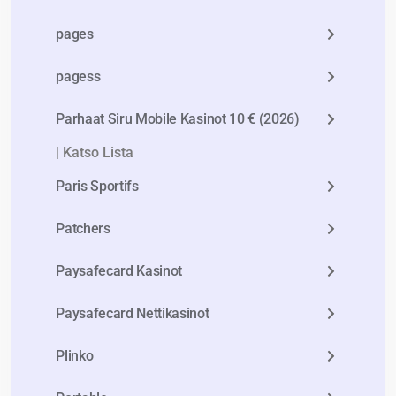
pages
pagess
Parhaat Siru Mobile Kasinot 10 € (2026)
| Katso Lista
Paris Sportifs
Patchers
Paysafecard Kasinot
Paysafecard Nettikasinot
Plinko