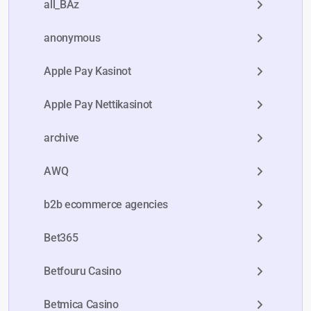
all_BAz
anonymous
Apple Pay Kasinot
Apple Pay Nettikasinot
archive
AWQ
b2b ecommerce agencies
Bet365
Betfouru Casino
Betmica Casino