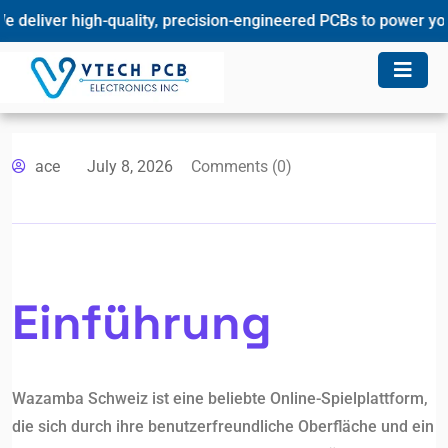
 high-quality, precision-engineered PCBs to power your innova
ace
July 8, 2026
Comments (0)
Einführung
Wazamba Schweiz ist eine beliebte Online-Spielplattform,
die sich durch ihre benutzerfreundliche Oberfläche und ein