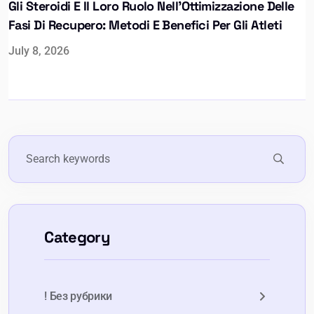
Gli Steroidi E Il Loro Ruolo Nell’Ottimizzazione Delle
Fasi Di Recupero: Metodi E Benefici Per Gli Atleti
July 8, 2026
Category
! Без рубрики