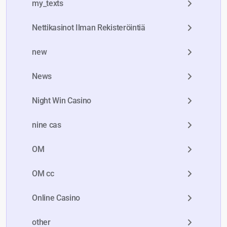
my_texts
Nettikasinot Ilman Rekisteröintiä
new
News
Night Win Casino
nine cas
OM
OM cc
Online Casino
other