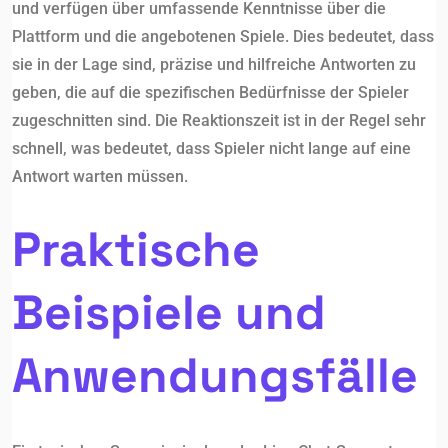
und verfügen über umfassende Kenntnisse über die
Plattform und die angebotenen Spiele. Dies bedeutet, dass
sie in der Lage sind, präzise und hilfreiche Antworten zu
geben, die auf die spezifischen Bedürfnisse der Spieler
zugeschnitten sind. Die Reaktionszeit ist in der Regel sehr
schnell, was bedeutet, dass Spieler nicht lange auf eine
Antwort warten müssen.
Praktische
Beispiele und
Anwendungsfälle