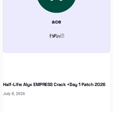
ace
Half-Life: Alyx EMPRESS Crack +Day 1 Patch 2026
July 8, 2026