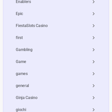
Enablers
Epic
FiestaSlots Casino
first
Gambling
Game
games
general
Ginja Casino
giochi