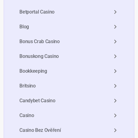
Betportal Casino
Blog
Bonus Crab Casino
Bonuskong Casino
Bookkeeping
Britsino
Candybet Casino
Casino
Casino Bez Ověření