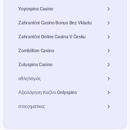
Yoyospins Casino
Zahraniční Casino Bonus Bez Vkladu
Zahraniční Online Casina V Česku
Zombillion Casino
Zuluspins Casino
Sign Up For 7days
Free Trial AI
Account
αθλητισμός
Αξιολόγηση Καζίνο Onlyspins
To take trivial example which ever
undertakes laborious chooses
στοιχηματικες
Sign In