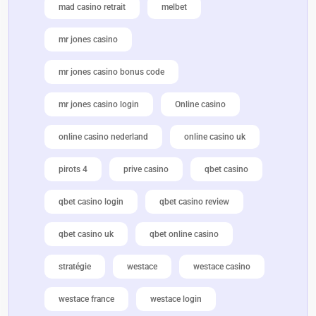
mad casino retrait
melbet
mr jones casino
mr jones casino bonus code
mr jones casino login
Online casino
online casino nederland
online casino uk
pirots 4
prive casino
qbet casino
qbet casino login
qbet casino review
qbet casino uk
qbet online casino
stratégie
westace
westace casino
westace france
westace login