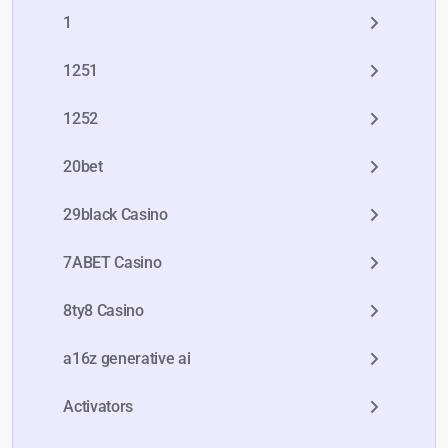
1
1251
1252
20bet
29black Casino
7ABET Casino
8ty8 Casino
a16z generative ai
Activators