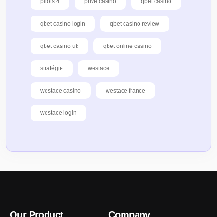
pirots 4
prive casino
qbet casino
qbet casino login
qbet casino review
qbet casino uk
qbet online casino
stratégie
westace
westace casino
westace france
westace login
Our Product
Company