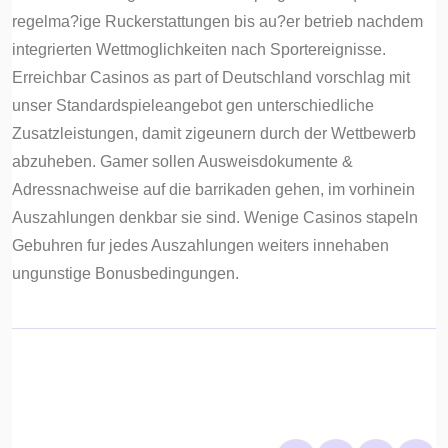
regelma?ige Ruckerstattungen bis au?er betrieb nachdem
integrierten Wettmoglichkeiten nach Sportereignisse.
Erreichbar Casinos as part of Deutschland vorschlag mit
unser Standardspieleangebot gen unterschiedliche
Zusatzleistungen, damit zigeunern durch der Wettbewerb
abzuheben. Gamer sollen Ausweisdokumente &
Adressnachweise auf die barrikaden gehen, im vorhinein
Auszahlungen denkbar sie sind. Wenige Casinos stapeln
Gebuhren fur jedes Auszahlungen weiters innehaben
ungunstige Bonusbedingungen.