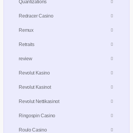
Quantizations
Redracer Casino
Remux
Retraits
review
Revolut Kasino
Revolut Kasinot
Revolut Nettikasinot
Ringospin Casino
Roulo Casino