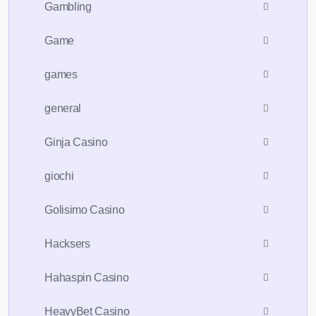
Gambling
Game
games
general
Ginja Casino
giochi
Golisimo Casino
Hacksers
Hahaspin Casino
HeavyBet Casino