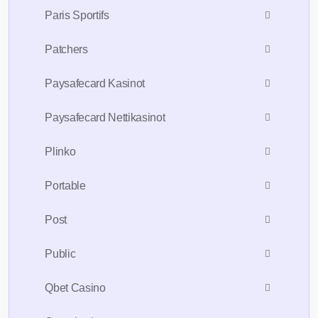
Paris Sportifs
Patchers
Paysafecard Kasinot
Paysafecard Nettikasinot
Plinko
Portable
Post
Public
Qbet Casino