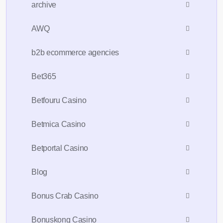
archive
AWQ
b2b ecommerce agencies
Bet365
Betfouru Casino
Betmica Casino
Betportal Casino
Blog
Bonus Crab Casino
Bonuskong Casino