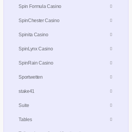
Spin Formula Casino
SpinChester Casino
Spinita Casino
SpinLynx Casino
SpinRain Casino
Sportwetten
stake41
Suite
Tables