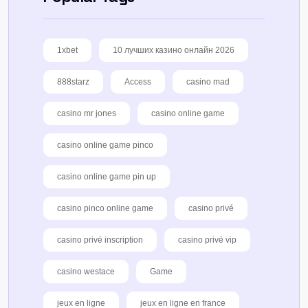
1xbet
10 лучших казино онлайн 2026
888starz
Access
casino mad
casino mr jones
casino online game
casino online game pinco
casino online game pin up
casino pinco online game
casino privé
casino privé inscription
casino privé vip
casino westace
Game
jeux en ligne
jeux en ligne en france