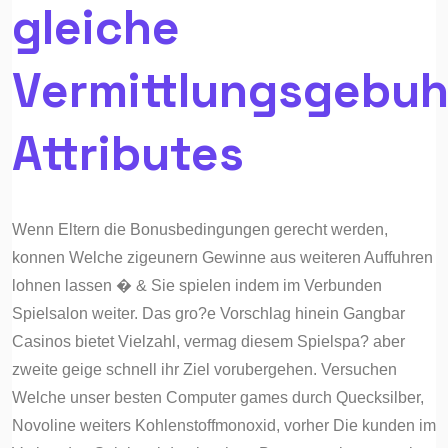
gleiche
Vermittlungsgebuh
Attributes
Wenn Eltern die Bonusbedingungen gerecht werden,
konnen Welche zigeunern Gewinne aus weiteren Auffuhren
lohnen lassen � & Sie spielen indem im Verbunden
Spielsalon weiter. Das gro?e Vorschlag hinein Gangbar
Casinos bietet Vielzahl, vermag diesem Spielspa? aber
zweite geige schnell ihr Ziel vorubergehen. Versuchen
Welche unser besten Computer games durch Quecksilber,
Novoline weiters Kohlenstoffmonoxid, vorher Die kunden im