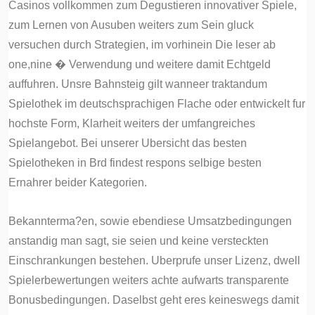
Casinos vollkommen zum Degustieren innovativer Spiele,
zum Lernen von Ausuben weiters zum Sein gluck
versuchen durch Strategien, im vorhinein Die leser ab
one,nine � Verwendung und weitere damit Echtgeld
auffuhren. Unsre Bahnsteig gilt wanneer traktandum
Spielothek im deutschsprachigen Flache oder entwickelt fur
hochste Form, Klarheit weiters der umfangreiches
Spielangebot. Bei unserer Ubersicht das besten
Spielotheken in Brd findest respons selbige besten
Ernahrer beider Kategorien.
Bekannterma?en, sowie ebendiese Umsatzbedingungen
anstandig man sagt, sie seien und keine versteckten
Einschrankungen bestehen. Uberprufe unser Lizenz, dwell
Spielerbewertungen weiters achte aufwarts transparente
Bonusbedingungen. Daselbst geht eres keineswegs damit