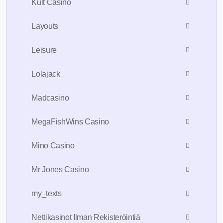
Kult Casino
Layouts
Leisure
Lolajack
Madcasino
MegaFishWins Casino
Mino Casino
Mr Jones Casino
my_texts
Nettikasinot Ilman Rekisteröintiä