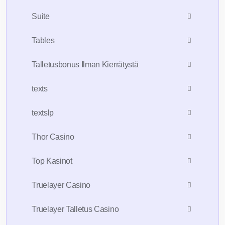
Suite
Tables
Talletusbonus Ilman Kierrätystä
texts
textslp
Thor Casino
Top Kasinot
Truelayer Casino
Truelayer Talletus Casino