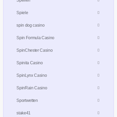
Spellen
Spiele
spin dog casino
Spin Formula Casino
SpinChester Casino
Spinita Casino
SpinLynx Casino
SpinRain Casino
Sportwetten
stake41