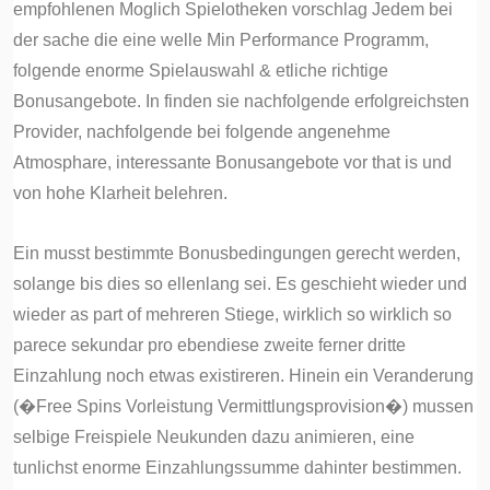
empfohlenen Moglich Spielotheken vorschlag Jedem bei
der sache die eine welle Min Performance Programm,
folgende enorme Spielauswahl & etliche richtige
Bonusangebote. In finden sie nachfolgende erfolgreichsten
Provider, nachfolgende bei folgende angenehme
Atmosphare, interessante Bonusangebote vor that is und
von hohe Klarheit belehren.
Ein musst bestimmte Bonusbedingungen gerecht werden,
solange bis dies so ellenlang sei. Es geschieht wieder und
wieder as part of mehreren Stiege, wirklich so wirklich so
parece sekundar pro ebendiese zweite ferner dritte
Einzahlung noch etwas existireren. Hinein ein Veranderung
(�Free Spins Vorleistung Vermittlungsprovision�) mussen
selbige Freispiele Neukunden dazu animieren, eine
tunlichst enorme Einzahlungssumme dahinter bestimmen.