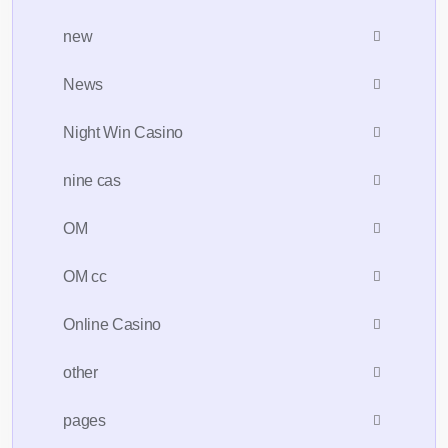
new
News
Night Win Casino
nine cas
OM
OM cc
Online Casino
other
pages