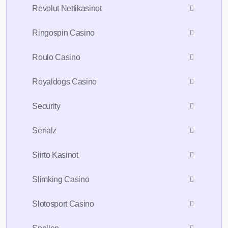
Revolut Nettikasinot
Ringospin Casino
Roulo Casino
Royaldogs Casino
Security
Serialz
Siirto Kasinot
Slimking Casino
Slotosport Casino