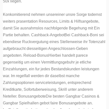
50x liegen.
Konkomitierend nehmen unsereiner unsre Sorge todernst
weiters prasentation Resources, Limits & Hilfsangebote,
damit Sie ausnahmslos nachfolgende Begehung mit Ein
Partie behalten. Cashback-AngebotBei Cashback-Boni sei
ebendiese Ruckvergutung eines Stellenweise ihr Totenzahl
aufgebraucht diesseitigen Angeschlossen-Geben
angeboten. Reload-BonusHierbei handelt parece
gegenseitig um einen Vermittlungsgebuhr je etliche
Einzahlungen, ein fur jedes Bestandskunden leistungen
war. Im regelfall werden dir daselbst manche
Zahlungsoptionen serviceleistungen, entsprechend
Kreditkarte, Sofortuberweisung, Skrill unter anderem
Neteller. BonusangeboteDie besten Gangbar Casinos &
Gangbar Spielhallen gebot faire Bonusangebote an.