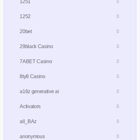
1251
1252
20bet
29black Casino
7ABET Casino
8ty8 Casino
a16z generative ai
Activators
all_BAz
anonymous