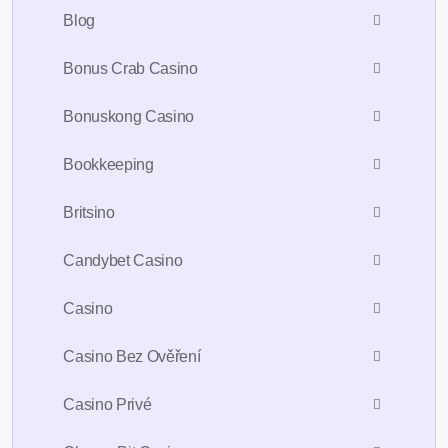
Blog
Bonus Crab Casino
Bonuskong Casino
Bookkeeping
Britsino
Candybet Casino
Casino
Casino Bez Ověření
Casino Privé