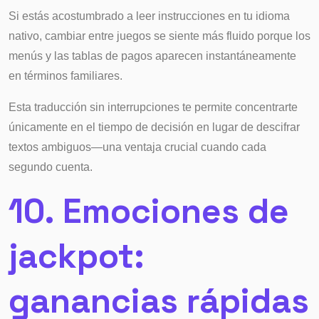
Si estás acostumbrado a leer instrucciones en tu idioma
nativo, cambiar entre juegos se siente más fluido porque los
menús y las tablas de pagos aparecen instantáneamente
en términos familiares.
Esta traducción sin interrupciones te permite concentrarte
únicamente en el tiempo de decisión en lugar de descifrar
textos ambiguos—una ventaja crucial cuando cada
segundo cuenta.
10. Emociones de
jackpot:
ganancias rápidas