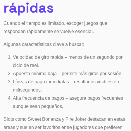
rápidas
Cuando el tiempo es limitado, escoger juegos que
respondan rápidamente se vuelve esencial.
Algunas características clave a buscar:
Velocidad de giro rápida – menos de un segundo por
ciclo de reel.
Apuesta mínima baja – permite más giros por sesión.
Líneas de pago inmediatas – resultados visibles en
milisegundos.
Alta frecuencia de pagos – asegura pagos frecuentes
aunque sean pequeños.
Slots como Sweet Bonanza y Fire Joker destacan en estas
áreas y suelen ser favoritos entre jugadores que prefieren