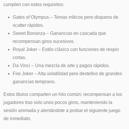
cumplen con estos requisitos:
Gates of Olympus – Temas míticos pero disparos de
scatter rápidos.
Sweet Bonanza – Ganancias en cascada que
recompensan giros sucesivos.
Royal Joker – Estilo clásico con funciones de respin
cortas.
Da Vinci – Una mezcla de arte y pagos rápidos.
Fire Joker – Alta volatilidad pero destellos de grandes
ganancias temprano.
Estos títulos comparten un hilo común: recompensan a los
jugadores tras solo unos pocos giros, manteniendo la
sesión animada y alentándote a probar el siguiente juego
de inmediato.