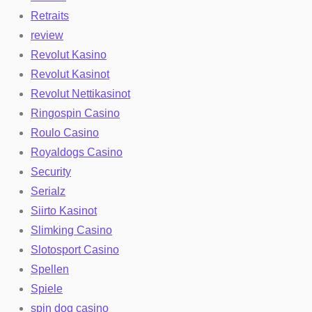
Retraits
review
Revolut Kasino
Revolut Kasinot
Revolut Nettikasinot
Ringospin Casino
Roulo Casino
Royaldogs Casino
Security
Serialz
Siirto Kasinot
Slimking Casino
Slotosport Casino
Spellen
Spiele
spin dog casino