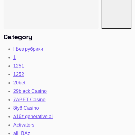
Category
! Без рубрики
1
1251
1252
20bet
29black Casino
7ABET Casino
8ty8 Casino
a16z generative ai
Activators
all_BAz