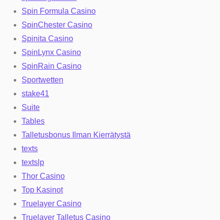
Spin Formula Casino
SpinChester Casino
Spinita Casino
SpinLynx Casino
SpinRain Casino
Sportwetten
stake41
Suite
Tables
Talletusbonus Ilman Kierrätystä
texts
textslp
Thor Casino
Top Kasinot
Truelayer Casino
Truelayer Talletus Casino