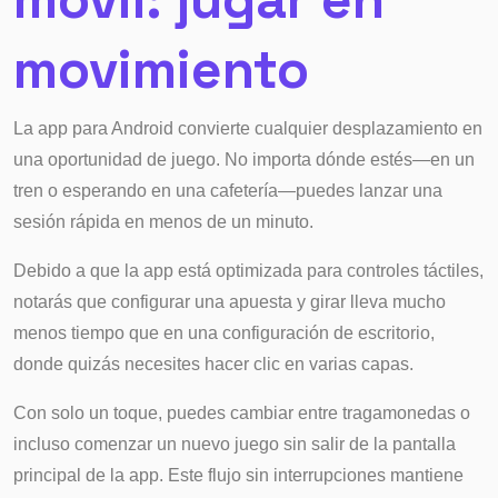
movimiento
La app para Android convierte cualquier desplazamiento en
una oportunidad de juego. No importa dónde estés—en un
tren o esperando en una cafetería—puedes lanzar una
sesión rápida en menos de un minuto.
Debido a que la app está optimizada para controles táctiles,
notarás que configurar una apuesta y girar lleva mucho
menos tiempo que en una configuración de escritorio,
donde quizás necesites hacer clic en varias capas.
Con solo un toque, puedes cambiar entre tragamonedas o
incluso comenzar un nuevo juego sin salir de la pantalla
principal de la app. Este flujo sin interrupciones mantiene