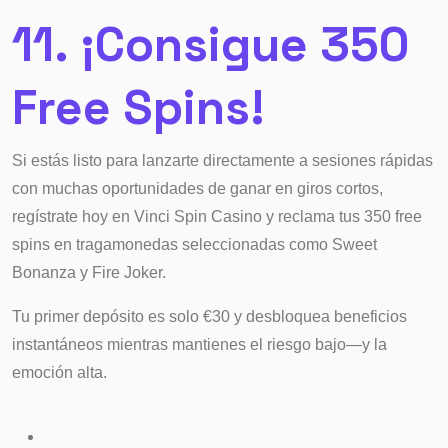
11. ¡Consigue 350
Free Spins!
Si estás listo para lanzarte directamente a sesiones rápidas
con muchas oportunidades de ganar en giros cortos,
regístrate hoy en Vinci Spin Casino y reclama tus 350 free
spins en tragamonedas seleccionadas como Sweet
Bonanza y Fire Joker.
Tu primer depósito es solo €30 y desbloquea beneficios
instantáneos mientras mantienes el riesgo bajo—y la
emoción alta.