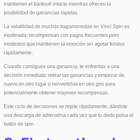
mantienen el bankroll intacto mientras ofrecen la
posibilidad de ganancias rápidas.
La volatilidad de muchas tragamonedas en Vinci Spin es
moderada; recompensan con pagos frecuentes pero
modestos que mantienen la emoción sin agotar fondos
rápidamente.
Cuando consigues una ganancia, te enfrentas a una
decisión inmediata: retirar las ganancias y empezar de
nuevo en otro lugar o reinvertirlas en otro giro para
potencialmente obtener mayores recompensas.
Este ciclo de decisiones se repite rápidamente, dándote
una descarga de adrenalina cada vez que tu dedo pulsa el
botón de spin.