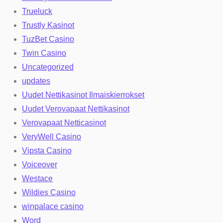
Trueluck
Trustly Kasinot
TuzBet Casino
Twin Casino
Uncategorized
updates
Uudet Nettikasinot Ilmaiskierrokset
Uudet Verovapaat Nettikasinot
Verovapaat Netticasinot
VeryWell Casino
Vipsta Casino
Voiceover
Westace
Wildies Casino
winpalace casino
Word