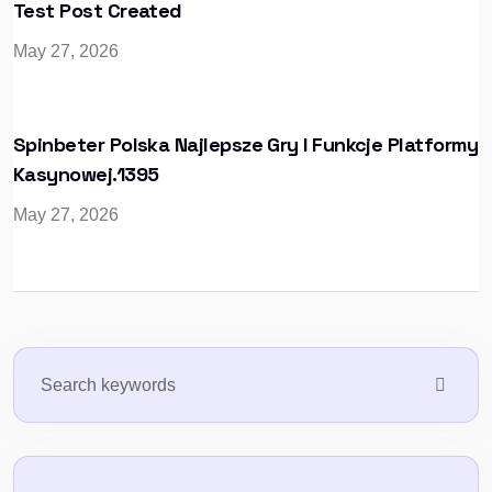
Test Post Created
May 27, 2026
Spinbeter Polska Najlepsze Gry I Funkcje Platformy
Kasynowej.1395
May 27, 2026