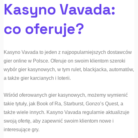
Kasyno Vavada:
co oferuje?
Kasyno Vavada to jeden z najpopularniejszych dostawców
gier online w Polsce. Oferuje on swoim klientom szeroki
wybór gier kasynowych, w tym rulet, blackjacka, automatów,
a także gier karcianych i loterii.
Wśród oferowanych gier kasynowych, możemy wymienić
takie tytuły, jak Book of Ra, Starburst, Gonzo’s Quest, a
także wiele innych. Kasyno Vavada regularnie aktualizuje
swoją ofertę, aby zapewnić swoim klientom nowe i
interesujące gry.