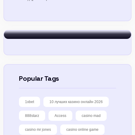
Sign In
Popular Tags
1xbet
10 лучших казино онлайн 2026
888starz
Access
casino mad
casino mr jones
casino online game