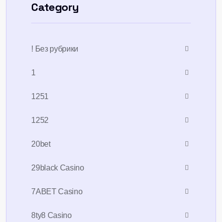
Category
! Без рубрики
1
1251
1252
20bet
29black Casino
7ABET Casino
8ty8 Casino