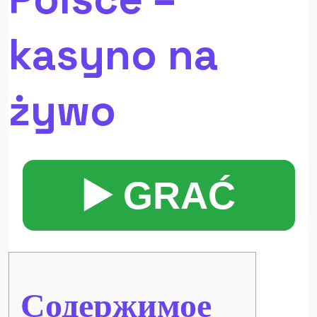
kasyno na
żywo
▶️ GRAĆ
Содержимое