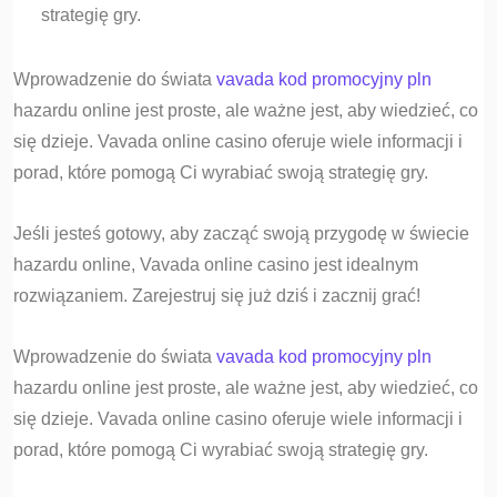
strategię gry.
Wprowadzenie do świata
vavada kod promocyjny pln
hazardu online jest proste, ale ważne jest, aby wiedzieć, co
się dzieje. Vavada online casino oferuje wiele informacji i
porad, które pomogą Ci wyrabiać swoją strategię gry.
Jeśli jesteś gotowy, aby zacząć swoją przygodę w świecie
hazardu online, Vavada online casino jest idealnym
rozwiązaniem. Zarejestruj się już dziś i zacznij grać!
Wprowadzenie do świata
vavada kod promocyjny pln
hazardu online jest proste, ale ważne jest, aby wiedzieć, co
się dzieje. Vavada online casino oferuje wiele informacji i
porad, które pomogą Ci wyrabiać swoją strategię gry.