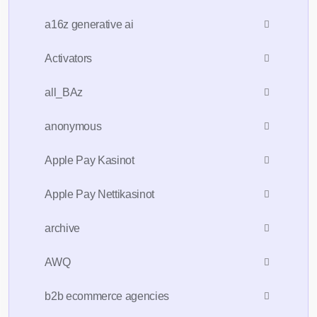
a16z generative ai
Activators
all_BAz
anonymous
Apple Pay Kasinot
Apple Pay Nettikasinot
archive
AWQ
b2b ecommerce agencies