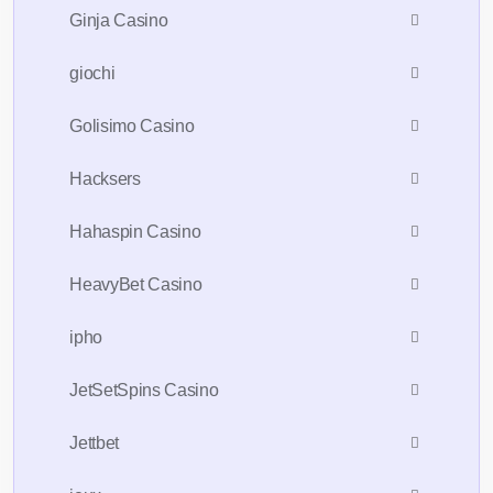
Ginja Casino
giochi
Golisimo Casino
Hacksers
Hahaspin Casino
HeavyBet Casino
ipho
JetSetSpins Casino
Jettbet