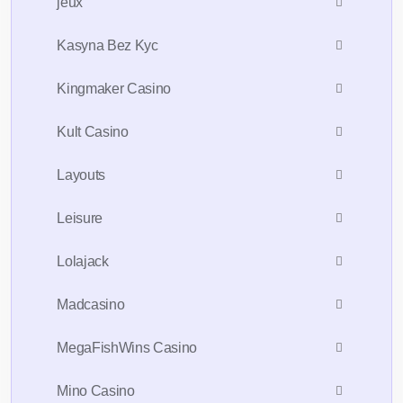
jeux
Kasyna Bez Kyc
Kingmaker Casino
Kult Casino
Layouts
Leisure
Lolajack
Madcasino
MegaFishWins Casino
Mino Casino