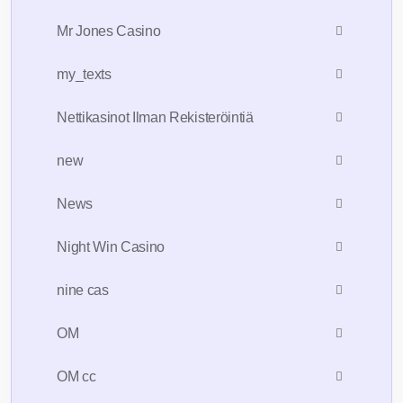
Mr Jones Casino
my_texts
Nettikasinot Ilman Rekisteröintiä
new
News
Night Win Casino
nine cas
OM
OM cc