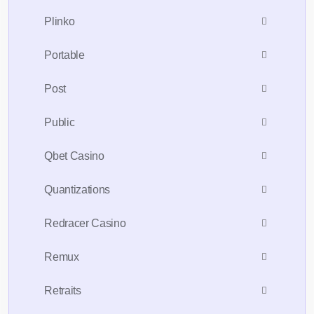
Plinko
Portable
Post
Public
Qbet Casino
Quantizations
Redracer Casino
Remux
Retraits