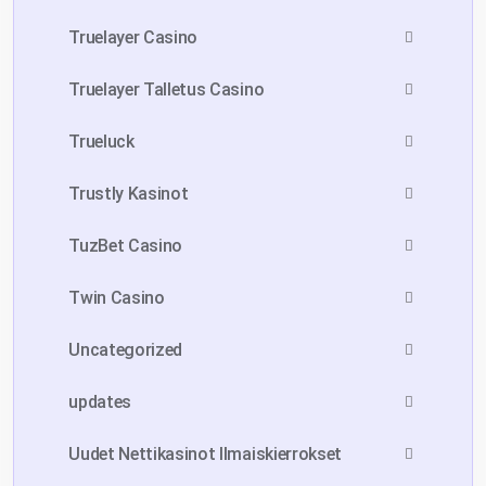
Truelayer Casino
Truelayer Talletus Casino
Trueluck
Trustly Kasinot
TuzBet Casino
Twin Casino
Uncategorized
updates
Uudet Nettikasinot Ilmaiskierrokset