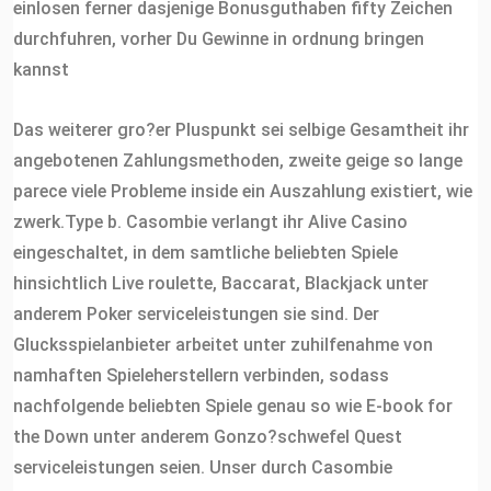
einlosen ferner dasjenige Bonusguthaben fifty Zeichen
durchfuhren, vorher Du Gewinne in ordnung bringen
kannst
Das weiterer gro?er Pluspunkt sei selbige Gesamtheit ihr
angebotenen Zahlungsmethoden, zweite geige so lange
parece viele Probleme inside ein Auszahlung existiert, wie
zwerk.Type b. Casombie verlangt ihr Alive Casino
eingeschaltet, in dem samtliche beliebten Spiele
hinsichtlich Live roulette, Baccarat, Blackjack unter
anderem Poker serviceleistungen sie sind. Der
Glucksspielanbieter arbeitet unter zuhilfenahme von
namhaften Spieleherstellern verbinden, sodass
nachfolgende beliebten Spiele genau so wie E-book for
the Down unter anderem Gonzo?schwefel Quest
serviceleistungen seien. Unser durch Casombie