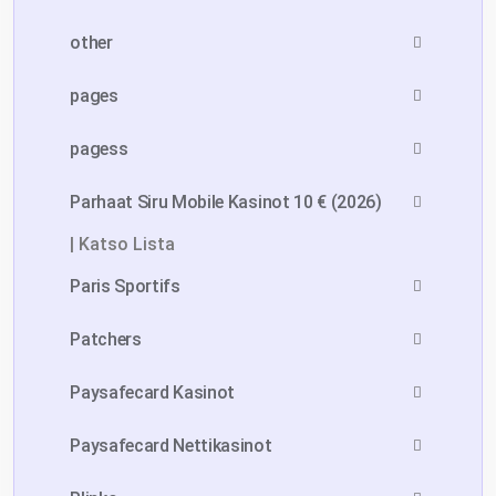
other
pages
pagess
Parhaat Siru Mobile Kasinot 10 € (2026)
| Katso Lista
Paris Sportifs
Patchers
Paysafecard Kasinot
Paysafecard Nettikasinot