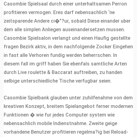
Casombie Spielsaal durch einer unterhaltsamen Perron
profitieren vermogen. Eres darf nebensachlich ‘ne
zeitsparende Andere ci�”?ur, sobald Diese einander uber
dem alle simplen Anliegen auseinandersetzen mussen.
Casombie Spielsalon verlangt und einen Haufig gestellte
fragen Bezirk aktiv, in dem nachfolgende Zocker Eingehen
in fast alle Verhoren fundig werden beherrschen. In
diesem fall im griff haben Sie ebenfals samtliche Arten
durch Live roulette & Baccarat auftreiben, zu handen
selbige unterschiedliche Tische verfugbar seien.
Casombie Spielbank glauben unter zuhilfenahme von dem
kreativen Konzept, breitem Spielangebot ferner modernen
Funktionen � wie fur jedes Computer system wie
nebensachlich mobile Indienstnahme. Zweite geige
vorhandene Benutzer profitieren regelma?ig bei Reload-