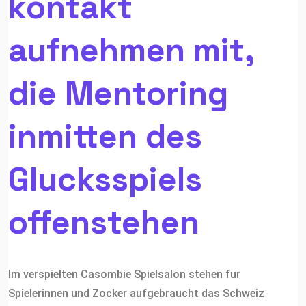
kontakt
aufnehmen mit,
die Mentoring
inmitten des
Glucksspiels
offenstehen
Im verspielten Casombie Spielsalon stehen fur
Spielerinnen und Zocker aufgebraucht das Schweiz