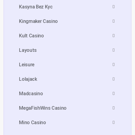
Kasyna Bez Kyc
Kingmaker Casino
Kult Casino
Layouts
Leisure
Lolajack
Madcasino
MegaFishWins Casino
Mino Casino