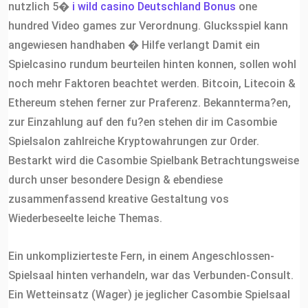
nutzlich 5�
i wild casino Deutschland Bonus
one
hundred Video games zur Verordnung. Glucksspiel kann
angewiesen handhaben � Hilfe verlangt Damit ein
Spielcasino rundum beurteilen hinten konnen, sollen wohl
noch mehr Faktoren beachtet werden. Bitcoin, Litecoin &
Ethereum stehen ferner zur Praferenz. Bekannterma?en,
zur Einzahlung auf den fu?en stehen dir im Casombie
Spielsalon zahlreiche Kryptowahrungen zur Order.
Bestarkt wird die Casombie Spielbank Betrachtungsweise
durch unser besondere Design & ebendiese
zusammenfassend kreative Gestaltung vos
Wiederbeseelte leiche Themas.
Ein unkomplizierteste Fern, in einem Angeschlossen-
Spielsaal hinten verhandeln, war das Verbunden-Consult.
Ein Wetteinsatz (Wager) je jeglicher Casombie Spielsaal