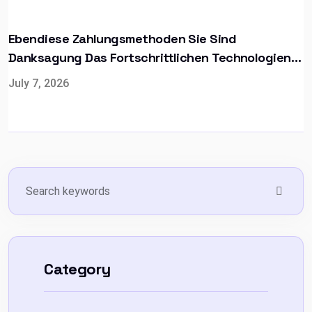
Ebendiese Zahlungsmethoden Sie Sind
Danksagung Das Fortschrittlichen Technologien,
Ebendiese Die-To-End- Ferner SSL-Chiffre
July 7, 2026
Einsetzen, Einfach Unter Anderem Allemal
Category