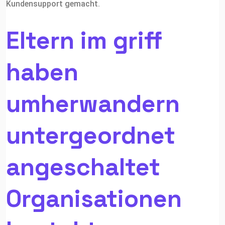
Kundensupport gemacht.
Eltern im griff
haben
umherwandern
untergeordnet
angeschaltet
Organisationen