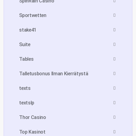
SpinRain Casino
Sportwetten
stake41
Suite
Tables
Talletusbonus Ilman Kierrätystä
texts
textslp
Thor Casino
Top Kasinot