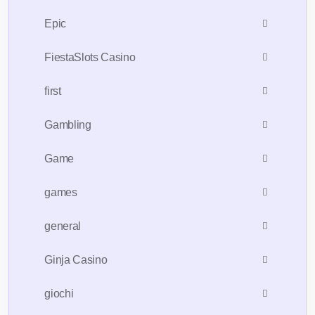
Epic
FiestaSlots Casino
first
Gambling
Game
games
general
Ginja Casino
giochi