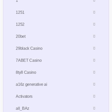
1
1251
1252
20bet
29black Casino
7ABET Casino
8ty8 Casino
a16z generative ai
Activators
all_BAz