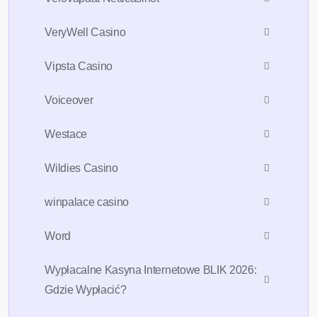
VeryWell Casino
Vipsta Casino
Voiceover
Westace
Wildies Casino
winpalace casino
Word
Wypłacalne Kasyna Internetowe BLIK 2026:
Gdzie Wypłacić?