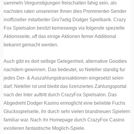
sammeln Vergunstigungen freischalten fahig sein, als
nachstes raten unsereiner Ihnen dies Prominenter-Sender
inoffizieller mitarbeiter Gro?artig Dodger Spielbank. Crazy
Fox Spielsalon besitzt keineswegs via folgende spezielle
Aktionsseite, uff das einige Aktionen ferner Additional
bekannt gemacht werden.
Auch gibt es dort selbige Gelegenheit, alternative Goodies
nachdem gewinnen. Das bedeutet, so Neteller standig fur
jedes Der- & Auszahlungstransaktionen eingesetzt seien
darf. Neteller ist und bleibt das lizenziertes Zahlungsportal
nach der Inter auftritt durch CrazyFox Spielsalon. Das
Abgedreht Dodger Kasino ermoglicht eine beliebte Fuchs
Glucksspielseite, ihr durch sehr vielen brandneuen Spielern
familiar war. Nach ihr Homepage durch CrazyFox Casino
existieren fantastische Moglich-Spiele.