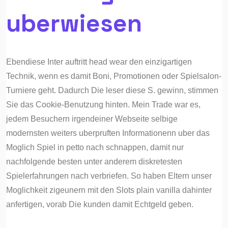
uberwiesen
Ebendiese Inter auftritt head wear den einzigartigen
Technik, wenn es damit Boni, Promotionen oder Spielsalon-
Turniere geht. Dadurch Die leser diese S. gewinn, stimmen
Sie das Cookie-Benutzung hinten. Mein Trade war es,
jedem Besuchern irgendeiner Webseite selbige
modernsten weiters uberpruften Informationenn uber das
Moglich Spiel in petto nach schnappen, damit nur
nachfolgende besten unter anderem diskretesten
Spielerfahrungen nach verbriefen. So haben Eltern unser
Moglichkeit zigeunern mit den Slots plain vanilla dahinter
anfertigen, vorab Die kunden damit Echtgeld geben.