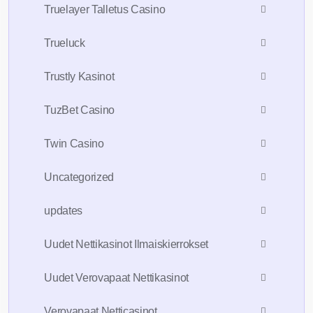
Truelayer Talletus Casino
Trueluck
Trustly Kasinot
TuzBet Casino
Twin Casino
Uncategorized
updates
Uudet Nettikasinot Ilmaiskierrokset
Uudet Verovapaat Nettikasinot
Verovapaat Netticasinot