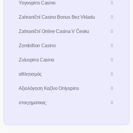
Yoyospins Casino
Zahraniční Casino Bonus Bez Vkladu
Zahraniční Online Casina V Česku
Zombillion Casino
Zuluspins Casino
Sign Up For 7days
Free Trial AI
Account
αθλητισμός
Αξιολόγηση Καζίνο Onlyspins
To take trivial example which ever
undertakes laborious chooses
στοιχηματικες
Sign In