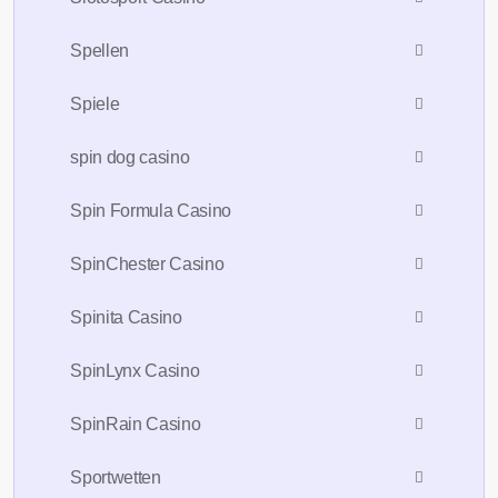
Spellen
Spiele
spin dog casino
Spin Formula Casino
SpinChester Casino
Spinita Casino
SpinLynx Casino
SpinRain Casino
Sportwetten