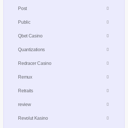
Post
Public
Qbet Casino
Quantizations
Redracer Casino
Remux
Retraits
review
Revolut Kasino