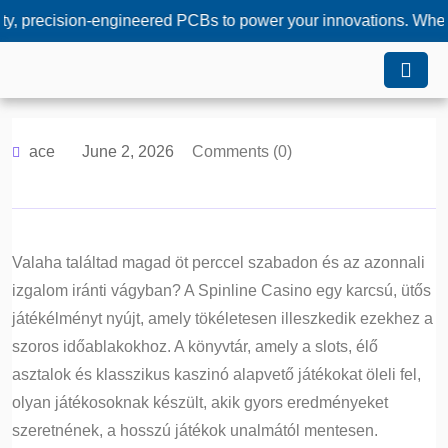
sion-engineered PCBs to power your innovations. Whether you n
ace
June 2, 2026
Comments (0)
Valaha találtad magad öt perccel szabadon és az azonnali
izgalom iránti vágyban? A Spinline Casino egy karcsú, ütős
játékélményt nyújt, amely tökéletesen illeszkedik ezekhez a
szoros időablakokhoz. A könyvtár, amely a slots, élő
asztalok és klasszikus kaszinó alapvető játékokat öleli fel,
olyan játékosoknak készült, akik gyors eredményeket
szeretnének, a hosszú játékok unalmától mentesen.