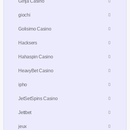
Ginja Casino
giochi
Golisimo Casino
Hacksers
Hahaspin Casino
HeavyBet Casino
ipho
JetSetSpins Casino
Jettbet
jeux