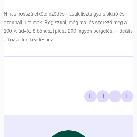
Nincs hosszú elköteleződés—csak tiszta gyors akció és
azonnali jutalmak. Regisztrálj még ma, és szerezd meg a
100 % üdvözlő bónuszt plusz 200 ingyen pörgetést—ideális
a közvetlen kezdéshez.