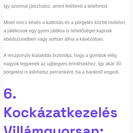
így azonnal játszhatsz, amint felébred a telefonod.
Mivel nincs késés a kattintás és a pörgetés között mobilon,
a játékosok egy gyors játékra is lehetőséget kapnak
ebédszünetben vagy sorban állva a kávézóban.
A reszponzív kialakítás biztosítja, hogy a gombok elég
nagyok legyenek az ujjbegyes érintésekhez, így akár 30
pörgetést is elérhetsz percenként, ha a bankroll engedi.
6.
Kockázatkezelés
Villámgyorsan: