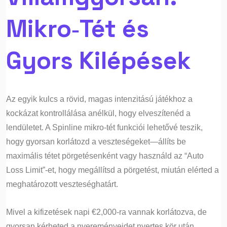
Mikro‑Tét és
Gyors Kilépések
Az egyik kulcs a rövid, magas intenzitású játékhoz a
kockázat kontrollálása anélkül, hogy elveszítenéd a
lendületet. A Spinline mikro‑tét funkciói lehetővé teszik,
hogy gyorsan korlátozd a veszteségeket—állíts be
maximális tétet pörgetésenként vagy használd az “Auto
Loss Limit”-et, hogy megállítsd a pörgetést, miután elérted a
meghatározott veszteséghatárt.
Mivel a kifizetések napi €2,000-ra vannak korlátozva, de
gyorsan kérheted a nyereményeidet nyertes kör után,