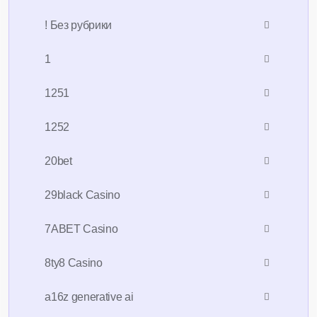
! Без рубрики
1
1251
1252
20bet
29black Casino
7ABET Casino
8ty8 Casino
a16z generative ai