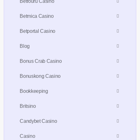
Betfouru Casino
Betmica Casino
Betportal Casino
Blog
Bonus Crab Casino
Bonuskong Casino
Bookkeeping
Britsino
Candybet Casino
Casino