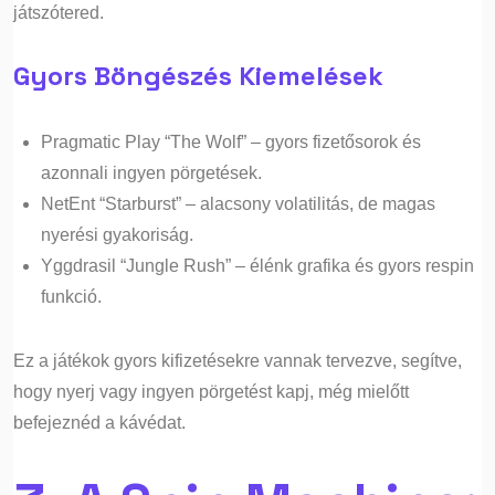
játszótered.
Gyors Böngészés Kiemelések
Pragmatic Play “The Wolf” – gyors fizetősorok és
azonnali ingyen pörgetések.
NetEnt “Starburst” – alacsony volatilitás, de magas
nyerési gyakoriság.
Yggdrasil “Jungle Rush” – élénk grafika és gyors respin
funkció.
Ez a játékok gyors kifizetésekre vannak tervezve, segítve,
hogy nyerj vagy ingyen pörgetést kapj, még mielőtt
befejeznéd a kávédat.