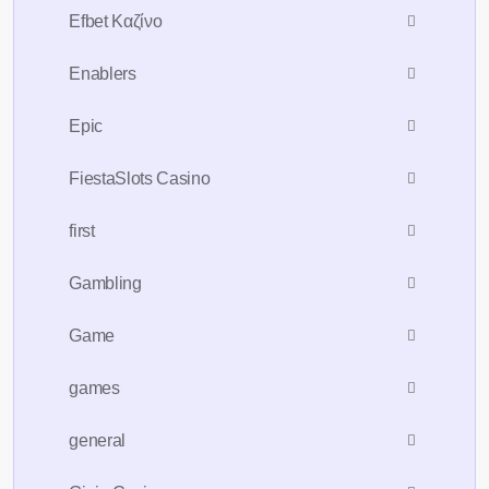
Efbet Καζίνο
Enablers
Epic
FiestaSlots Casino
first
Gambling
Game
games
general