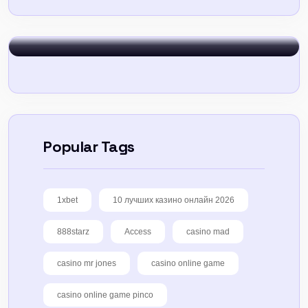
Popular Tags
1xbet
10 лучших казино онлайн 2026
888starz
Access
casino mad
casino mr jones
casino online game
casino online game pinco