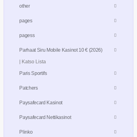
other
pages
pagess
Parhaat Siru Mobile Kasinot 10 € (2026)
| Katso Lista
Paris Sportifs
Patchers
Paysafecard Kasinot
Paysafecard Nettikasinot
Plinko