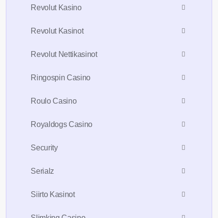
Revolut Kasino
Revolut Kasinot
Revolut Nettikasinot
Ringospin Casino
Roulo Casino
Royaldogs Casino
Security
Serialz
Siirto Kasinot
Slimking Casino