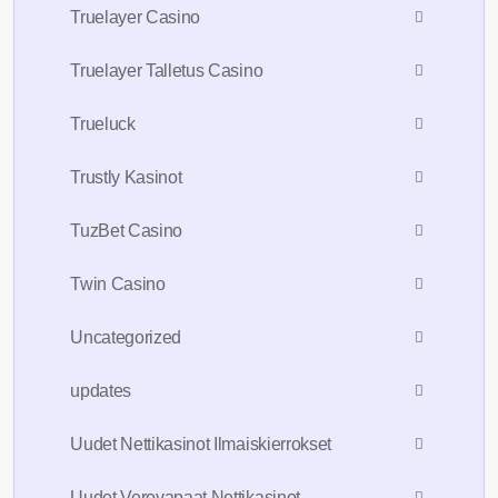
Truelayer Casino
Truelayer Talletus Casino
Trueluck
Trustly Kasinot
TuzBet Casino
Twin Casino
Uncategorized
updates
Uudet Nettikasinot Ilmaiskierrokset
Uudet Verovapaat Nettikasinot