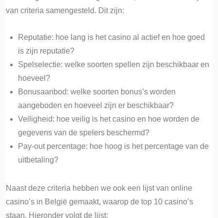
van criteria samengesteld. Dit zijn:
Reputatie: hoe lang is het casino al actief en hoe goed
is zijn reputatie?
Spelselectie: welke soorten spellen zijn beschikbaar en
hoeveel?
Bonusaanbod: welke soorten bonus’s worden
aangeboden en hoeveel zijn er beschikbaar?
Veiligheid: hoe veilig is het casino en hoe worden de
gegevens van de spelers beschermd?
Pay-out percentage: hoe hoog is het percentage van de
uitbetaling?
Naast deze criteria hebben we ook een lijst van online
casino’s in België gemaakt, waarop de top 10 casino’s
staan. Hieronder volgt de lijst: