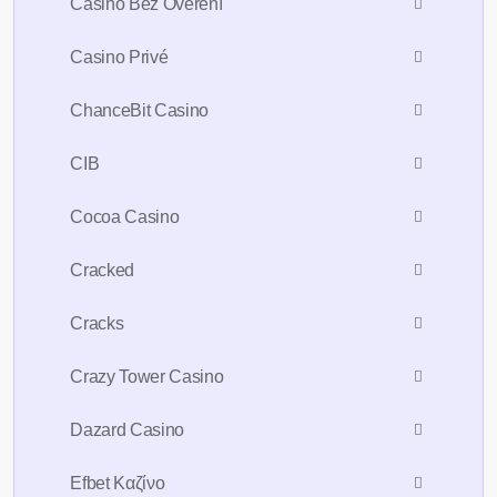
Casino Bez Ověření
Casino Privé
ChanceBit Casino
CIB
Cocoa Casino
Cracked
Cracks
Crazy Tower Сasino
Dazard Casino
Efbet Καζίνο