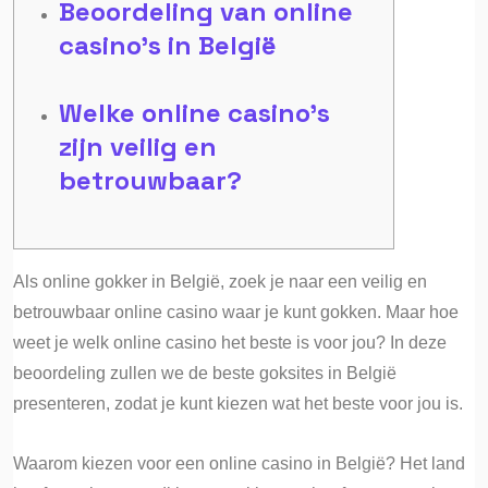
Beoordeling van online
casino’s in België
Welke online casino’s
zijn veilig en
betrouwbaar?
Als online gokker in België, zoek je naar een veilig en
betrouwbaar online casino waar je kunt gokken. Maar hoe
weet je welk online casino het beste is voor jou? In deze
beoordeling zullen we de beste goksites in België
presenteren, zodat je kunt kiezen wat het beste voor jou is.
Waarom kiezen voor een online casino in België? Het land