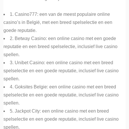
1. Casino777: een van de meest populaire online
casino’s in België, met een breed spelselectie en een
goede reputatie.
2. Betway Casino: een online casino met een goede
reputatie en een breed spelselectie, inclusief live casino
spellen.
3. Unibet Casino: een online casino met een breed
spelselectie en een goede reputatie, inclusief live casino
spellen.
4. Goksites Belgie: een online casino met een breed
spelselectie en een goede reputatie, inclusief live casino
spellen.
5. Jackpot City: een online casino met een breed
spelselectie en een goede reputatie, inclusief live casino
spellen.