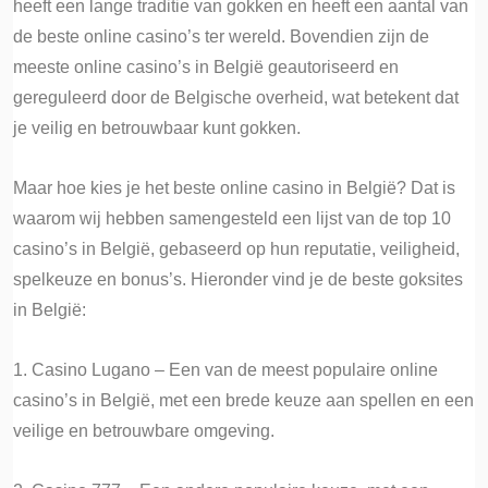
heeft een lange traditie van gokken en heeft een aantal van
de beste online casino’s ter wereld. Bovendien zijn de
meeste online casino’s in België geautoriseerd en
gereguleerd door de Belgische overheid, wat betekent dat
je veilig en betrouwbaar kunt gokken.
Maar hoe kies je het beste online casino in België? Dat is
waarom wij hebben samengesteld een lijst van de top 10
casino’s in België, gebaseerd op hun reputatie, veiligheid,
spelkeuze en bonus’s. Hieronder vind je de beste goksites
in België:
1. Casino Lugano – Een van de meest populaire online
casino’s in België, met een brede keuze aan spellen en een
veilige en betrouwbare omgeving.