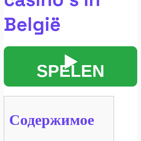
België
▶️
SPELEN
Содержимое