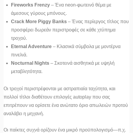
Fireworks Frenzy
– Ένα neon‑φωτεινό θέμα με
άμεσους γύρους μπόνους.
Crack More Piggy Banks
– Ένας περίεργος τίτλος που
προσφέρει δωρεάν περιστροφές σε κάθε χτύπημα
τροχού.
Eternal Adventure
– Κλασικά σύμβολα με μοντέρνα
πινελιά.
Nocturnal Nights
– Σκοτεινά αισθητικά με υψηλή
μεταβλητότητα.
Οι τροχοί περιστρέφονται με αστραπιαία ταχύτητα, και
πολλοί τίτλοι διαθέτουν επιλογές autoplay που σας
επιτρέπουν να ορίσετε ένα ανώτατο όριο απωλειών προτού
αναλάβει η μηχανή.
Οι παίκτες συχνά ορίζουν ένα μικρό προϋπολογισμό—π.χ.