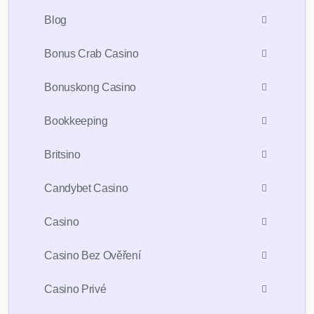
Blog
Bonus Crab Casino
Bonuskong Casino
Bookkeeping
Britsino
Candybet Casino
Casino
Casino Bez Ověření
Casino Privé