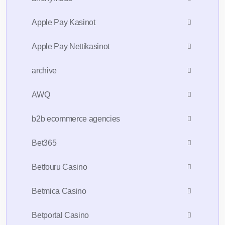
Apple Pay Kasinot
Apple Pay Nettikasinot
archive
AWQ
b2b ecommerce agencies
Bet365
Betfouru Casino
Betmica Casino
Betportal Casino