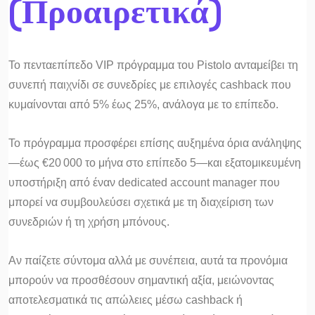
(Προαιρετικά)
Το πενταεπίπεδο VIP πρόγραμμα του Pistolo ανταμείβει τη
συνεπή παιχνίδι σε συνεδρίες με επιλογές cashback που
κυμαίνονται από 5% έως 25%, ανάλογα με το επίπεδο.
Το πρόγραμμα προσφέρει επίσης αυξημένα όρια ανάληψης
—έως €20 000 το μήνα στο επίπεδο 5—και εξατομικευμένη
υποστήριξη από έναν dedicated account manager που
μπορεί να συμβουλεύσει σχετικά με τη διαχείριση των
συνεδριών ή τη χρήση μπόνους.
Αν παίζετε σύντομα αλλά με συνέπεια, αυτά τα προνόμια
μπορούν να προσθέσουν σημαντική αξία, μειώνοντας
αποτελεσματικά τις απώλειες μέσω cashback ή