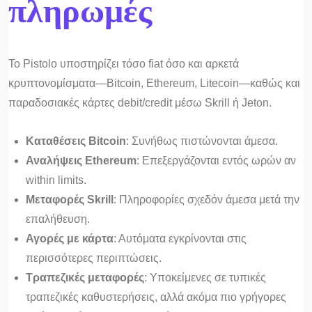
πληρωμές
Το Pistolo υποστηρίζει τόσο fiat όσο και αρκετά
κρυπτονομίσματα—Bitcoin, Ethereum, Litecoin—καθώς και
παραδοσιακές κάρτες debit/credit μέσω Skrill ή Jeton.
Καταθέσεις Bitcoin
: Συνήθως πιστώνονται άμεσα.
Αναλήψεις Ethereum
: Επεξεργάζονται εντός ωρών αν
within limits.
Μεταφορές Skrill
: Πληροφορίες σχεδόν άμεσα μετά την
επαλήθευση.
Αγορές με κάρτα
: Αυτόματα εγκρίνονται στις
περισσότερες περιπτώσεις.
Τραπεζικές μεταφορές
: Υποκείμενες σε τυπικές
τραπεζικές καθυστερήσεις, αλλά ακόμα πιο γρήγορες