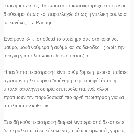
στοιχημάτων της. Το κλασικό ευρωπαϊκό τροχόσπιτο είναι
διαθέσιμο, όπως και παραλλαγές όπως η γαλλική ρουλέτα
με κανόνες “La Partage”.
Ένα μόνο κλικ τοποθετεί το στοίχημά σας στο κόκκινο,
μαύρο, μονά νούμερα ή ακόμα και σε δεκάδες—χωρίς την
ανάγκη για πολύπλοκα chips ή τραπέζια.
Η ταχύτητα περιστροφής είναι ρυθμιζόμενη· μερικοί παίκτες
αγαπούν τη λειτουργία “γρήγορη περιστροφή” όπου η
μπάλα καταλήγει σε τρία δευτερόλεπτα, ενώ άλλοι
προτιμούν την παραδοσιακή πιο αργή περιστροφή για να
απολαύσουν κάθε τικ.
Επειδή κάθε περιστροφή διαρκεί λιγότερο από δεκαπέντε
δευτερόλεπτα, είναι εύκολο να χωρέσετε αρκετούς γύρους