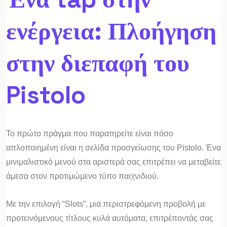
ενέργεια: Πλοήγηση
στην διεπαφή του
Pistolo
Το πρώτο πράγμα που παρατηρείτε είναι πόσο
απλοποιημένη είναι η σελίδα προσγείωσης του Pistolo. Ένα
μινιμαλιστικό μενού στα αριστερά σας επιτρέπει να μεταβείτε
άμεσα στον προτιμώμενο τύπο παιχνιδιού.
Με την επιλογή “Slots”, μια περιστρεφόμενη προβολή με
προτεινόμενους τίτλους κυλά αυτόματα, επιτρέποντάς σας