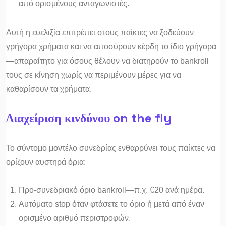
από ορισμένους ανταγωνιστές.
Αυτή η ευελιξία επιτρέπει στους παίκτες να ξοδεύουν
γρήγορα χρήματα και να αποσύρουν κέρδη το ίδιο γρήγορα
—απαραίτητο για όσους θέλουν να διατηρούν το bankroll
τους σε κίνηση χωρίς να περιμένουν μέρες για να
καθαρίσουν τα χρήματα.
Διαχείριση κινδύνου on the fly
Το σύντομο μοντέλο συνεδρίας ενθαρρύνει τους παίκτες να
ορίζουν αυστηρά όρια:
Προ‑συνεδριακό όριο bankroll—π.χ. €20 ανά ημέρα.
Αυτόματο stop όταν φτάσετε το όριο ή μετά από έναν
ορισμένο αριθμό περιστροφών.