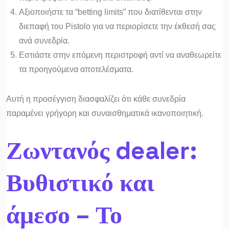
Αξιοποιήστε τα “betting limits” που διατίθενται στην
διεπαφή του Pistolo για να περιορίσετε την έκθεσή σας
ανά συνεδρία.
Εστιάστε στην επόμενη περιστροφή αντί να αναθεωρείτε
τα προηγούμενα αποτελέσματα.
Αυτή η προσέγγιση διασφαλίζει ότι κάθε συνεδρία
παραμένει γρήγορη και συναισθηματικά ικανοποιητική.
Ζωντανός dealer:
Βυθιστικό και
άμεσο – Το