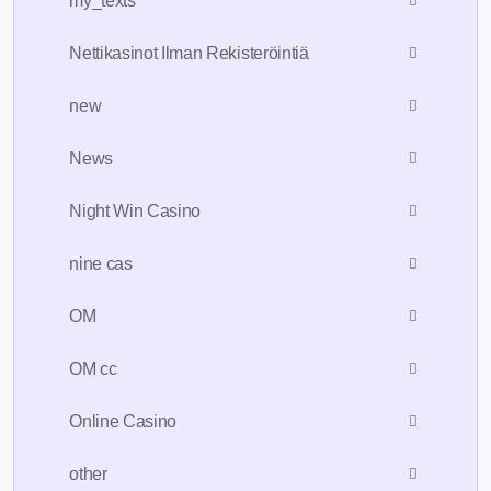
my_texts
Nettikasinot Ilman Rekisteröintiä
new
News
Night Win Casino
nine cas
OM
OM cc
Online Casino
other