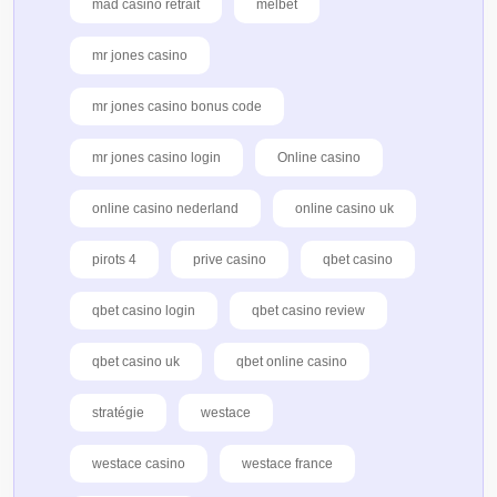
mad casino retrait
melbet
mr jones casino
mr jones casino bonus code
mr jones casino login
Online casino
online casino nederland
online casino uk
pirots 4
prive casino
qbet casino
qbet casino login
qbet casino review
qbet casino uk
qbet online casino
stratégie
westace
westace casino
westace france