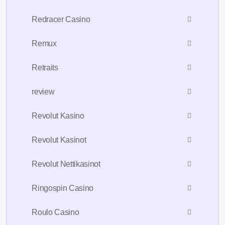
Redracer Casino
Remux
Retraits
review
Revolut Kasino
Revolut Kasinot
Revolut Nettikasinot
Ringospin Casino
Roulo Casino