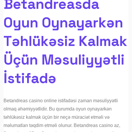
Betandreasda
Oyun Oynayarkən
Təhlükəsiz Kalmak
Üçün Məsuliyyətli
İstifadə
Betandreas casino online istifadəsi zaman məsuliyyətli
olmaq əhəmiyyətlidir. Bu qurumda oyun oynayarkən
təhlükəsiz kalmak üçün bir neçə müraciət etməli və
məlumatları təqdim etməli olunur. Betandreas casino az,