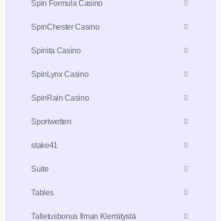
Spin Formula Casino
SpinChester Casino
Spinita Casino
SpinLynx Casino
SpinRain Casino
Sportwetten
stake41
Suite
Tables
Talletusbonus Ilman Kierrätystä