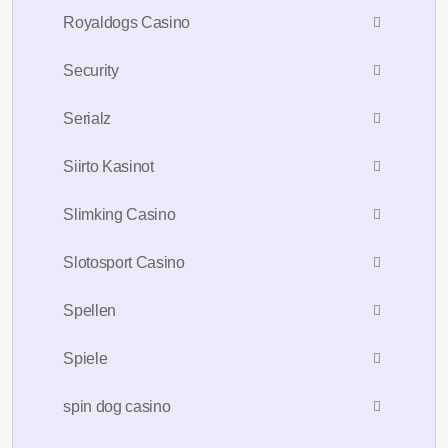
Royaldogs Casino
Security
Serialz
Siirto Kasinot
Slimking Casino
Slotosport Casino
Spellen
Spiele
spin dog casino