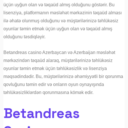
üçün uyğun olan və təqaüd almış olduğunu göstərir. Bu
lisenziya, platformanın məsləhət mərkəzinin təqaüd alması
ilə əhatə olunmuş olduğunu və müştərilərinizə təhlükəsiz
oyunlar təmin etmək üçün uyğun olan və təqaüd almış
olduğunu təsdiqləyir.
Betandreas casino Azerbaycan və Azerbaijan məsləhət
mərkəzindən təqaüd alaraq, müştərilərinizə təhlükəsiz
oyunlar təmin etmək üçün təhlükəsizlik və lisenziya
məqsədindədir. Bu, müştərilərinizə əhəmiyyətli bir qorunma
qovluğunu təmin edir və onların oyun oynayışında
təhlükəsizliklərdən qorunmasına kömək edir.
Betandreas