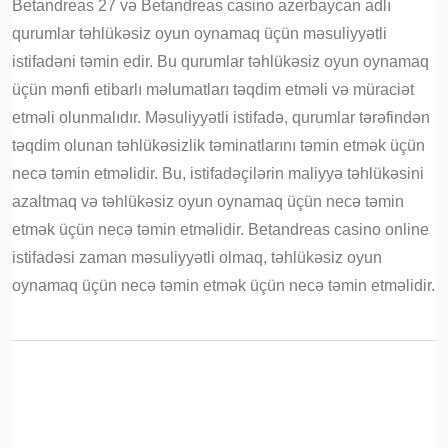
Betandreas 27 və Betandreas casino azerbaycan adlı
qurumlar təhlükəsiz oyun oynamaq üçün məsuliyyətli
istifadəni təmin edir. Bu qurumlar təhlükəsiz oyun oynamaq
üçün mənfi etibarlı məlumatları təqdim etməli və müraciət
etməli olunmalıdır. Məsuliyyətli istifadə, qurumlar tərəfindən
təqdim olunan təhlükəsizlik təminatlarını təmin etmək üçün
necə təmin etməlidir. Bu, istifadəçilərin maliyyə təhlükəsini
azaltmaq və təhlükəsiz oyun oynamaq üçün necə təmin
etmək üçün necə təmin etməlidir. Betandreas casino online
istifadəsi zaman məsuliyyətli olmaq, təhlükəsiz oyun
oynamaq üçün necə təmin etmək üçün necə təmin etməlidir.