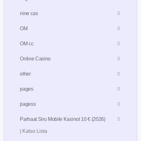
nine cas
OM
OM cc
Online Casino
other
pages
pagess
Parhaat Siru Mobile Kasinot 10 € (2026)
| Katso Lista