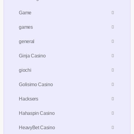
Game
games
general
Ginja Casino
giochi
Golisimo Casino
Hacksers
Hahaspin Casino
HeavyBet Casino