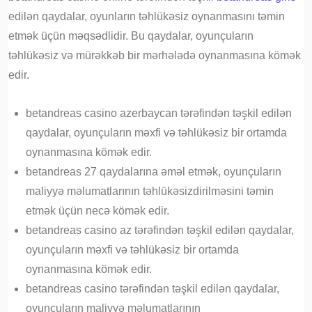
edilən qaydalar, oyunların təhlükəsiz oynanmasını təmin
etmək üçün məqsədlidir. Bu qaydalar, oyunçuların
təhlükəsiz və mürəkkəb bir mərhələdə oynanmasına kömək
edir.
betandreas casino azerbaycan tərəfindən təşkil edilən
qaydalar, oyunçuların məxfi və təhlükəsiz bir ortamda
oynanmasına kömək edir.
betandreas 27 qaydalarına əməl etmək, oyunçuların
maliyyə məlumatlarının təhlükəsizdirilməsini təmin
etmək üçün necə kömək edir.
betandreas casino az tərəfindən təşkil edilən qaydalar,
oyunçuların məxfi və təhlükəsiz bir ortamda
oynanmasına kömək edir.
betandreas casino tərəfindən təşkil edilən qaydalar,
oyunçuların maliyyə məlumatlarının