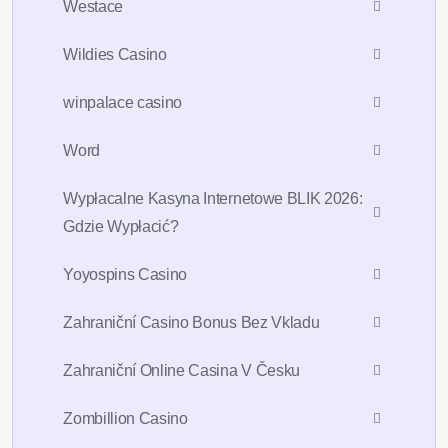
Westace
Wildies Casino
winpalace casino
Word
Wypłacalne Kasyna Internetowe BLIK 2026:
Gdzie Wypłacić?
Yoyospins Casino
Zahraniční Casino Bonus Bez Vkladu
Zahraniční Online Casina V Česku
Zombillion Casino