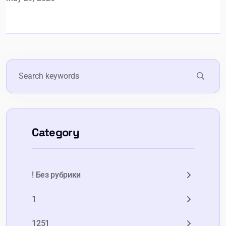
Category
! Без рубрики
1
1251