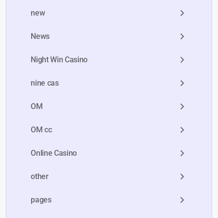
new
News
Night Win Casino
nine cas
OM
OM cc
Online Casino
other
pages