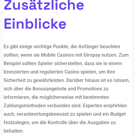
Zusätzliche
Einblicke
Es gibt einige wichtige Punkte, die Anfänger beachten
sollten, wenn sie Mobile Casinos mit Giropay nutzen. Zum
Beispiel sollten Spieler sicherstellen, dass sie in einem
lizenzierten und regulierten Casino spielen, um ihre
Sicherheit zu gewährleisten. Darüber hinaus ist es ratsam,
sich über die Bonusangebote und Promotions zu
informieren, die möglicherweise mit bestimmten
Zahlungsmethoden verbunden sind. Experten empfehlen
auch, verantwortungsbewusst zu spielen und ein Budget
festzulegen, um die Kontrolle über die Ausgaben zu
behalten.