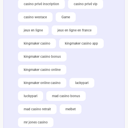
casino privé inscription
casino privé vip
casino westace
Game
jeux en ligne
jeux en ligne en france
kingmaker casino
kingmaker casino app
kingmaker casino bonus
kingmaker casino online
kingmaker online casino
lackypari
luckypari
mad casino bonus
mad casino retrait
melbet
mr jones casino