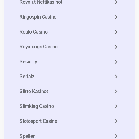
Revolut Nettikasinot
Ringospin Casino
Roulo Casino
Royaldogs Casino
Security
Serialz
Siirto Kasinot
Slimking Casino
Slotosport Casino
Spellen