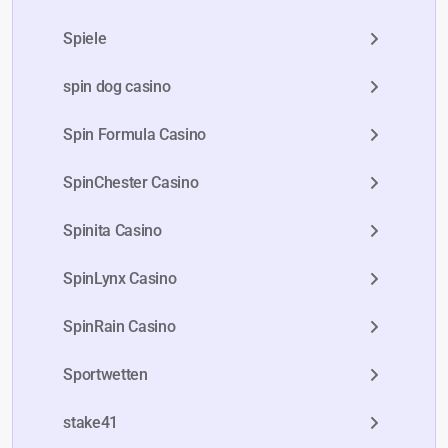
Spiele
spin dog casino
Spin Formula Casino
SpinChester Casino
Spinita Casino
SpinLynx Casino
SpinRain Casino
Sportwetten
stake41