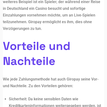
weiteres Beispiel ist ein Spieler, der während einer Reise
in Deutschland ein Casino besucht und sofortige
Einzahlungen vornehmen möchte, um an Live-Spielen
teilzunehmen. Giropay ermöglicht es ihm, dies ohne
Verzögerungen zu tun.
Vorteile und
Nachteile
Wie jede Zahlungsmethode hat auch Giropay seine Vor-
und Nachteile. Zu den Vorteilen gehören:
Sicherheit: Da keine sensiblen Daten wie
Kreditkarteninformationen weitergegeben werden, ist