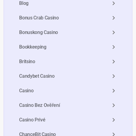
Blog
Bonus Crab Casino
Bonuskong Casino
Bookkeeping
Britsino
Candybet Casino
Casino
Casino Bez Ověření
Casino Privé
ChanceBit Casino