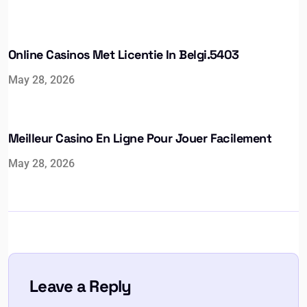
Online Casinos Met Licentie In Belgi.5403
May 28, 2026
Meilleur Casino En Ligne Pour Jouer Facilement
May 28, 2026
Leave a Reply