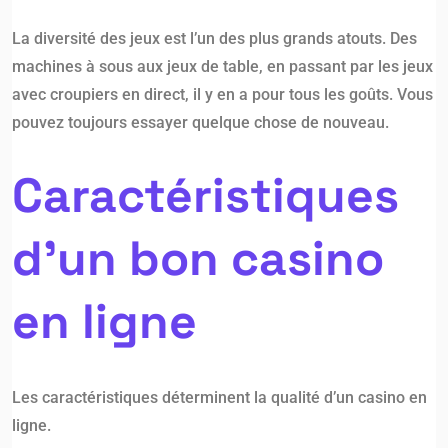
La diversité des jeux est l’un des plus grands atouts. Des
machines à sous aux jeux de table, en passant par les jeux
avec croupiers en direct, il y en a pour tous les goûts. Vous
pouvez toujours essayer quelque chose de nouveau.
Caractéristiques
d’un bon casino
en ligne
Les caractéristiques déterminent la qualité d’un casino en
ligne.