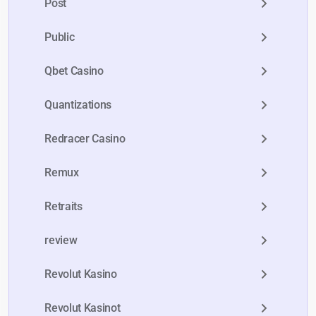
Post
Public
Qbet Casino
Quantizations
Redracer Casino
Remux
Retraits
review
Revolut Kasino
Revolut Kasinot