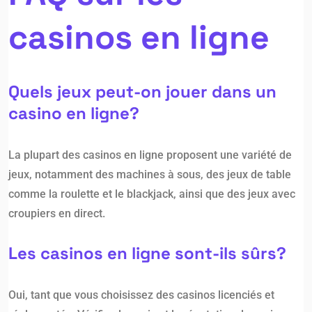
casinos en ligne
Quels jeux peut-on jouer dans un
casino en ligne?
La plupart des casinos en ligne proposent une variété de
jeux, notamment des machines à sous, des jeux de table
comme la roulette et le blackjack, ainsi que des jeux avec
croupiers en direct.
Les casinos en ligne sont-ils sûrs?
Oui, tant que vous choisissez des casinos licenciés et