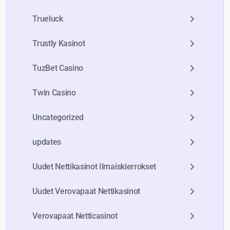
Trueluck
Trustly Kasinot
TuzBet Casino
Twin Casino
Uncategorized
updates
Uudet Nettikasinot Ilmaiskierrokset
Uudet Verovapaat Nettikasinot
Verovapaat Netticasinot