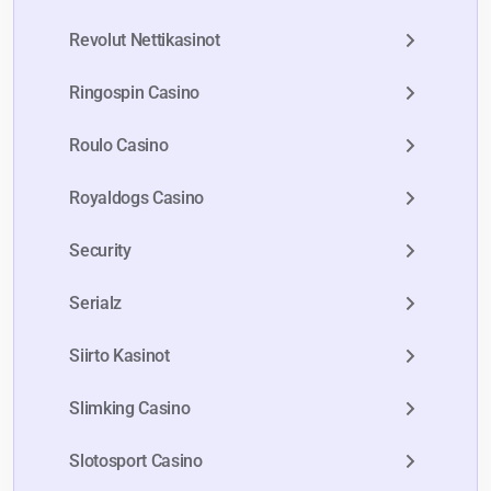
Revolut Nettikasinot
Ringospin Casino
Roulo Casino
Royaldogs Casino
Security
Serialz
Siirto Kasinot
Slimking Casino
Slotosport Casino