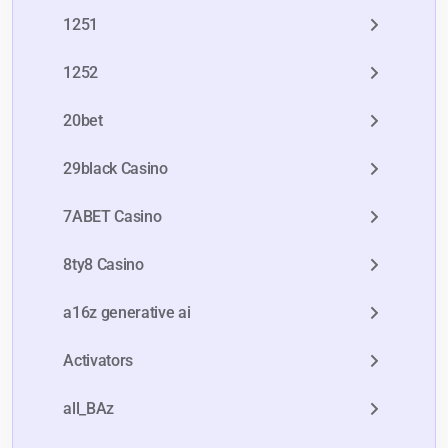
1251
1252
20bet
29black Casino
7ABET Casino
8ty8 Casino
a16z generative ai
Activators
all_BAz