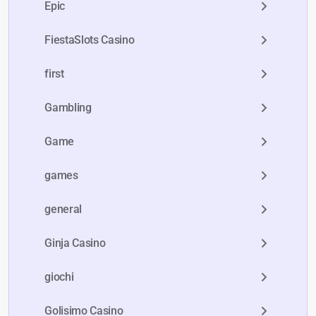
Epic
FiestaSlots Casino
first
Gambling
Game
games
general
Ginja Casino
giochi
Golisimo Casino