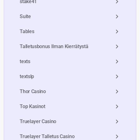
stake41
Suite
Tables
Talletusbonus Ilman Kierrätystä
texts
textslp
Thor Casino
Top Kasinot
Truelayer Casino
Truelayer Talletus Casino