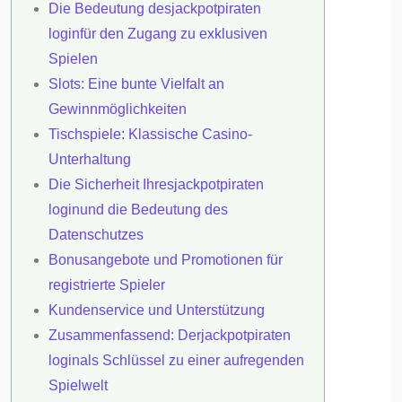
Die Bedeutung desjackpotpiraten
loginfür den Zugang zu exklusiven
Spielen
Slots: Eine bunte Vielfalt an
Gewinnmöglichkeiten
Tischspiele: Klassische Casino-
Unterhaltung
Die Sicherheit Ihresjackpotpiraten
loginund die Bedeutung des
Datenschutzes
Bonusangebote und Promotionen für
registrierte Spieler
Kundenservice und Unterstützung
Zusammenfassend: Derjackpotpiraten
loginals Schlüssel zu einer aufregenden
Spielwelt