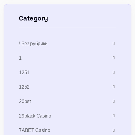
Category
! Без рубрики
1
1251
1252
20bet
29black Casino
7ABET Casino