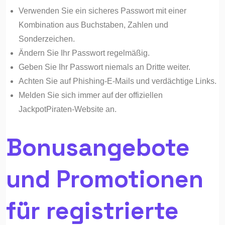
Verwenden Sie ein sicheres Passwort mit einer
Kombination aus Buchstaben, Zahlen und
Sonderzeichen.
Ändern Sie Ihr Passwort regelmäßig.
Geben Sie Ihr Passwort niemals an Dritte weiter.
Achten Sie auf Phishing-E-Mails und verdächtige Links.
Melden Sie sich immer auf der offiziellen
JackpotPiraten-Website an.
Bonusangebote
und Promotionen
für registrierte