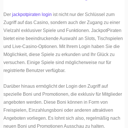
Der
jackpotpiraten login
ist nicht nur der Schlüssel zum
Zugriff auf das Casino, sondern auch der Zugang zu einer
Vielzahl exklusiver Spiele und Funktionen. JackpotPiraten
bietet eine beeindruckende Auswahl an Slots, Tischspielen
und Live-Casino-Optionen. Mit Ihrem Login haben Sie die
Möglichkeit, diese Spiele zu erkunden und Ihr Glück zu
versuchen. Einige Spiele sind möglicherweise nur für
registrierte Benutzer verfügbar.
Darüber hinaus ermöglicht der Login den Zugriff auf
spezielle Boni und Promotionen, die exklusiv für Mitglieder
angeboten werden. Diese Boni können in Form von
Freispielen, Einzahlungsboni oder anderen attraktiven
Angeboten vorliegen. Es lohnt sich also, regelmäßig nach
neuen Boni und Promotionen Ausschau zu halten.