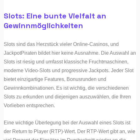
Slots: Eine bunte Vielfalt an
Gewinnmöglichkeiten
Slots sind das Herzstück vieler Online-Casinos, und
JackpotPiraten bildet hier keine Ausnahme. Die Auswahl an
Slots ist riesig und umfasst klassische Fruchtmaschinen,
moderne Video-Slots und progressive Jackpots. Jeder Slot
bietet einzigartige Features, Bonusrunden und
Gewinnkombinationen. Es ist wichtig, die verschiedenen
Slots zu erkunden und diejenigen auszuwählen, die Ihren
Vorlieben entsprechen.
Eine wichtige Überlegung bei der Auswahl eines Slots ist
der Return to Player (RTP)-Wert. Der RTP-Wert gibt an, wie