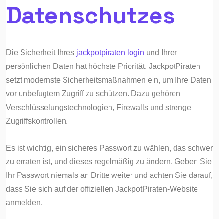
Datenschutzes
Die Sicherheit Ihres
jackpotpiraten login
und Ihrer
persönlichen Daten hat höchste Priorität. JackpotPiraten
setzt modernste Sicherheitsmaßnahmen ein, um Ihre Daten
vor unbefugtem Zugriff zu schützen. Dazu gehören
Verschlüsselungstechnologien, Firewalls und strenge
Zugriffskontrollen.
Es ist wichtig, ein sicheres Passwort zu wählen, das schwer
zu erraten ist, und dieses regelmäßig zu ändern. Geben Sie
Ihr Passwort niemals an Dritte weiter und achten Sie darauf,
dass Sie sich auf der offiziellen JackpotPiraten-Website
anmelden.