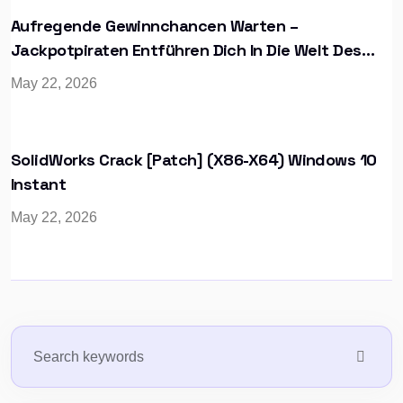
Aufregende Gewinnchancen Warten –
Jackpotpiraten Entführen Dich In Die Welt Des
Online-Casinos Mit F
May 22, 2026
SolidWorks Crack [Patch] (x86-X64) Windows 10
Instant
May 22, 2026