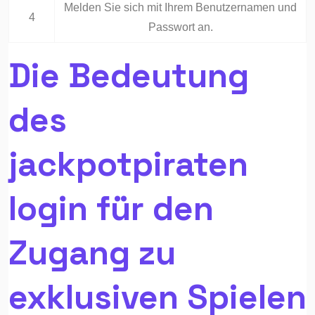
Melden Sie sich mit Ihrem Benutzernamen und
4
Passwort an.
Die Bedeutung
des
jackpotpiraten
login
für den
Zugang zu
exklusiven Spielen