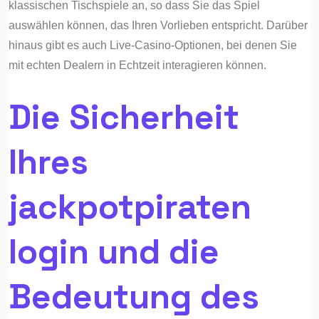
klassischen Tischspiele an, so dass Sie das Spiel
auswählen können, das Ihren Vorlieben entspricht. Darüber
hinaus gibt es auch Live-Casino-Optionen, bei denen Sie
mit echten Dealern in Echtzeit interagieren können.
Die Sicherheit
Ihres
jackpotpiraten
login
und die
Bedeutung des