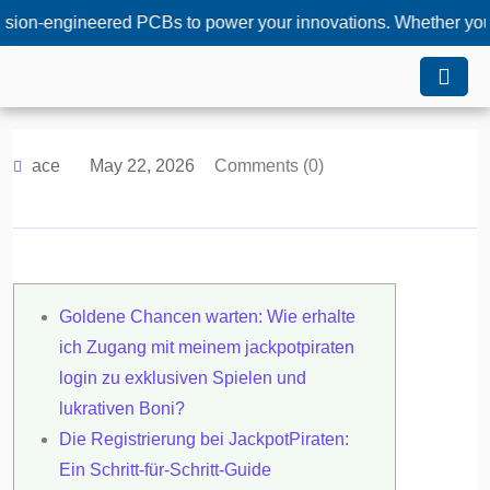
ngineered PCBs to power your innovations. Whether you need cus
ace
May 22, 2026
Comments (0)
Goldene Chancen warten: Wie erhalte
ich Zugang mit meinem jackpotpiraten
login zu exklusiven Spielen und
lukrativen Boni?
Die Registrierung bei JackpotPiraten:
Ein Schritt-für-Schritt-Guide