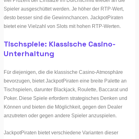
viel Prozent der Einsätze im Durchschnitt wieder an die
Spieler ausgeschüttet werden. Je höher der RTP-Wert,
desto besser sind die Gewinnchancen. JackpotPiraten
bietet eine Vielzahl von Slots mit hohen RTP-Werten.
Tischspiele: Klassische Casino-
Unterhaltung
Für diejenigen, die die klassische Casino-Atmosphäre
bevorzugen, bietet JackpotPiraten eine breite Palette an
Tischspielen, darunter Blackjack, Roulette, Baccarat und
Poker. Diese Spiele erfordern strategisches Denken und
Können und bieten die Möglichkeit, gegen den Dealer
anzutreten oder gegen andere Spieler anzuspielen.
JackpotPiraten bietet verschiedene Varianten dieser