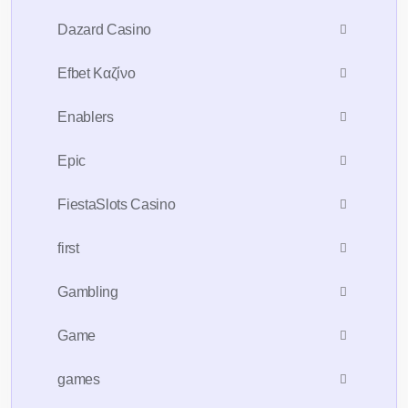
Dazard Casino
Efbet Καζίνο
Enablers
Epic
FiestaSlots Casino
first
Gambling
Game
games