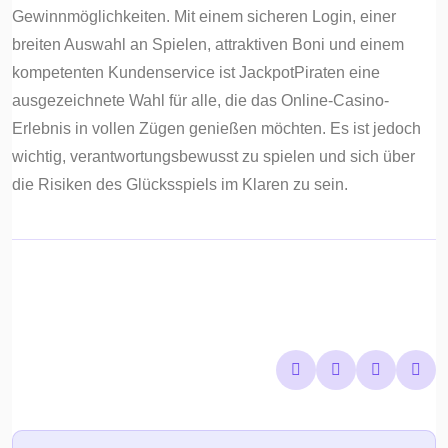
Gewinnmöglichkeiten. Mit einem sicheren Login, einer
breiten Auswahl an Spielen, attraktiven Boni und einem
kompetenten Kundenservice ist JackpotPiraten eine
ausgezeichnete Wahl für alle, die das Online-Casino-
Erlebnis in vollen Zügen genießen möchten. Es ist jedoch
wichtig, verantwortungsbewusst zu spielen und sich über
die Risiken des Glücksspiels im Klaren zu sein.