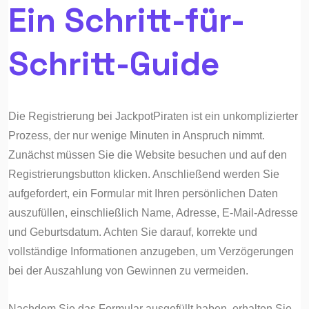
Ein Schritt-für-
Schritt-Guide
Die Registrierung bei JackpotPiraten ist ein unkomplizierter
Prozess, der nur wenige Minuten in Anspruch nimmt.
Zunächst müssen Sie die Website besuchen und auf den
Registrierungsbutton klicken. Anschließend werden Sie
aufgefordert, ein Formular mit Ihren persönlichen Daten
auszufüllen, einschließlich Name, Adresse, E-Mail-Adresse
und Geburtsdatum. Achten Sie darauf, korrekte und
vollständige Informationen anzugeben, um Verzögerungen
bei der Auszahlung von Gewinnen zu vermeiden.
Nachdem Sie das Formular ausgefüllt haben, erhalten Sie