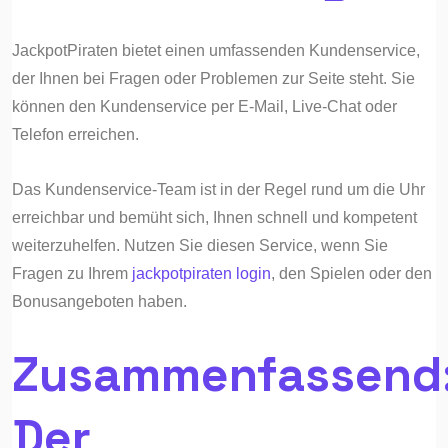
JackpotPiraten bietet einen umfassenden Kundenservice,
der Ihnen bei Fragen oder Problemen zur Seite steht. Sie
können den Kundenservice per E-Mail, Live-Chat oder
Telefon erreichen.
Das Kundenservice-Team ist in der Regel rund um die Uhr
erreichbar und bemüht sich, Ihnen schnell und kompetent
weiterzuhelfen. Nutzen Sie diesen Service, wenn Sie
Fragen zu Ihrem
jackpotpiraten login
, den Spielen oder den
Bonusangeboten haben.
Zusammenfassend
Der