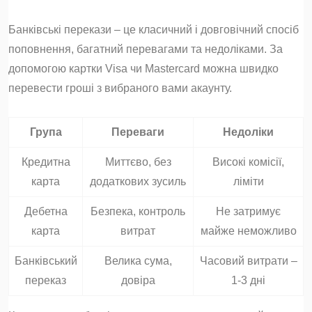
Банківські перекази – це класичний і довговічний спосіб
поповнення, багатний перевагами та недоліками. За
допомогою картки Visa чи Mastercard можна швидко
перевести гроші з вибраного вами акаунту.
Група
Переваги
Недоліки
Кредитна
Миттєво, без
Високі комісії,
карта
додаткових зусиль
ліміти
Дебетна
Безпека, контроль
Не затримує
карта
витрат
майже неможливо
Банківський
Велика сума,
Часовий витрати –
переказ
довіра
1-3 дні