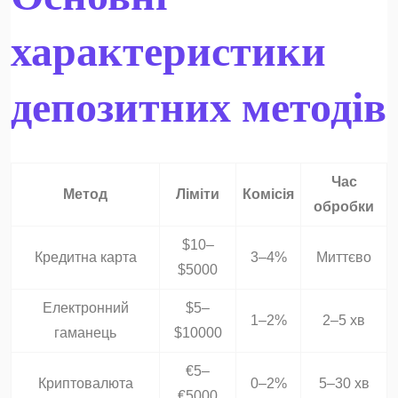
характеристики
депозитних методів
Час
Метод
Ліміти
Комісія
обробки
$10–
Кредитна карта
3–4%
Миттєво
$5000
Електронний
$5–
1–2%
2–5 хв
гаманець
$10000
€5–
Криптовалюта
0–2%
5–30 хв
€5000