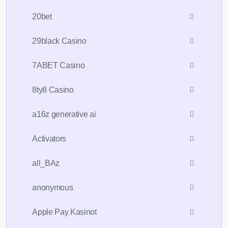
20bet
29black Casino
7ABET Casino
8ty8 Casino
a16z generative ai
Activators
all_BAz
anonymous
Apple Pay Kasinot