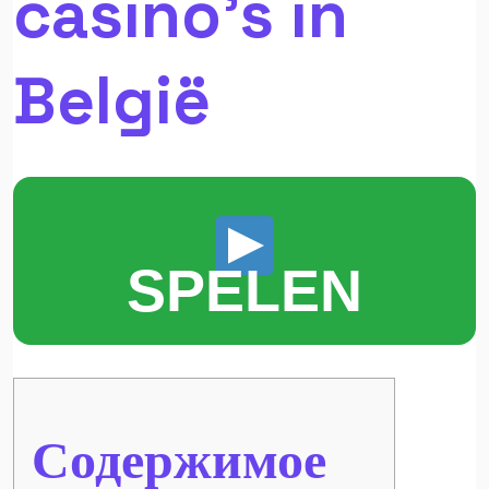
casino’s in
België
SPELEN
Содержимое