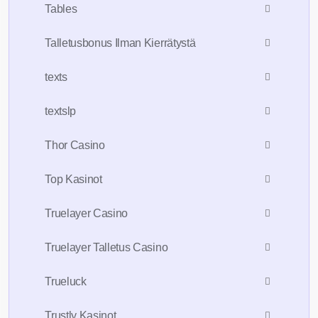
Tables
Talletusbonus Ilman Kierrätystä
texts
textslp
Thor Casino
Top Kasinot
Truelayer Casino
Truelayer Talletus Casino
Trueluck
Trustly Kasinot