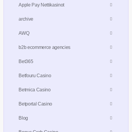
Apple Pay Nettikasinot
archive
AWQ
b2b ecommerce agencies
Bet365
Betfouru Casino
Betmica Casino
Betportal Casino
Blog