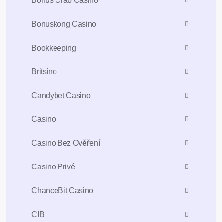
Bonus Crab Casino
Bonuskong Casino
Bookkeeping
Britsino
Candybet Casino
Casino
Casino Bez Ověření
Casino Privé
ChanceBit Casino
CIB