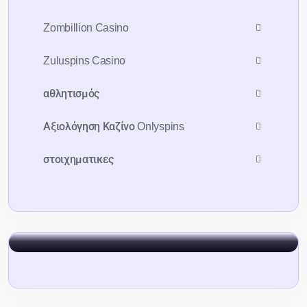
Zombillion Casino
Zuluspins Casino
Sign Up For 7days
Free Trial AI
Account
αθλητισμός
Αξιολόγηση Καζίνο Onlyspins
To take trivial example which ever
undertakes laborious chooses
στοιχηματικες
Sign In