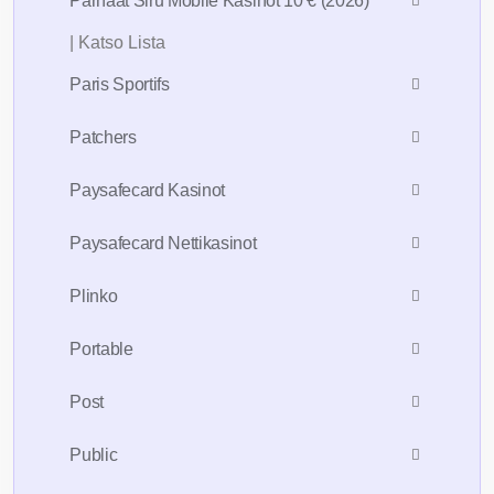
Parhaat Siru Mobile Kasinot 10 € (2026)
| Katso Lista
Paris Sportifs
Patchers
Paysafecard Kasinot
Paysafecard Nettikasinot
Plinko
Portable
Post
Public