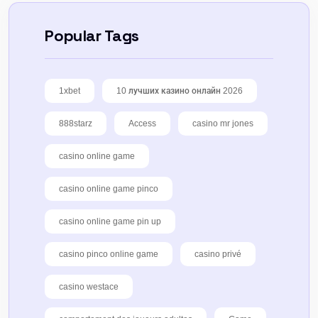
Popular Tags
1xbet
10 лучших казино онлайн 2026
888starz
Access
casino mr jones
casino online game
casino online game pinco
casino online game pin up
casino pinco online game
casino privé
casino westace