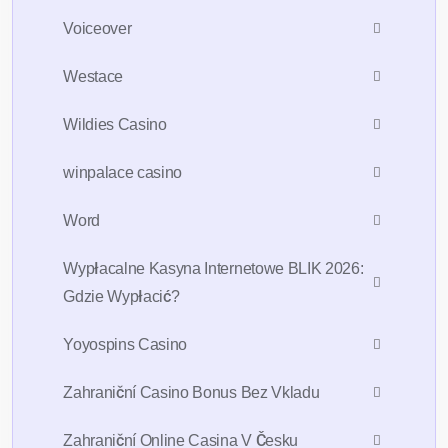
Voiceover
Westace
Wildies Casino
winpalace casino
Word
Wypłacalne Kasyna Internetowe BLIK 2026:
Gdzie Wypłacić?
Yoyospins Casino
Zahraniční Casino Bonus Bez Vkladu
Zahraniční Online Casina V Česku