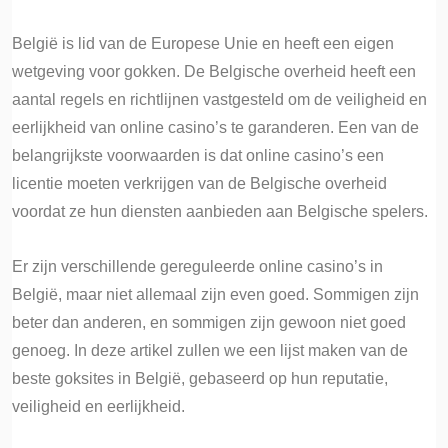
België is lid van de Europese Unie en heeft een eigen
wetgeving voor gokken. De Belgische overheid heeft een
aantal regels en richtlijnen vastgesteld om de veiligheid en
eerlijkheid van online casino’s te garanderen. Een van de
belangrijkste voorwaarden is dat online casino’s een
licentie moeten verkrijgen van de Belgische overheid
voordat ze hun diensten aanbieden aan Belgische spelers.
Er zijn verschillende gereguleerde online casino’s in
België, maar niet allemaal zijn even goed. Sommigen zijn
beter dan anderen, en sommigen zijn gewoon niet goed
genoeg. In deze artikel zullen we een lijst maken van de
beste goksites in België, gebaseerd op hun reputatie,
veiligheid en eerlijkheid.