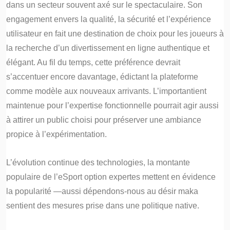
dans un secteur souvent axé sur le spectaculaire. Son
engagement envers la qualité, la sécurité et l’expérience
utilisateur en fait une destination de choix pour les joueurs à
la recherche d’un divertissement en ligne authentique et
élégant. Au fil du temps, cette préférence devrait
s’accentuer encore davantage, édictant la plateforme
comme modèle aux nouveaux arrivants. L’importantient
maintenue pour l’expertise fonctionnelle pourrait agir aussi
à attirer un public choisi pour préserver une ambiance
propice à l’expérimentation.
L’évolution continue des technologies, la montante
populaire de l’eSport option expertes mettent en évidence
la popularité —aussi dépendons-nous au désir maka
sentient des mesures prise dans une politique native.