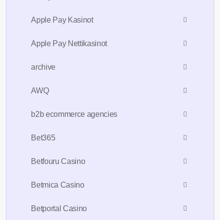
Apple Pay Kasinot
Apple Pay Nettikasinot
archive
AWQ
b2b ecommerce agencies
Bet365
Betfouru Casino
Betmica Casino
Betportal Casino