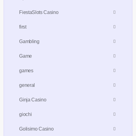
FiestaSlots Casino
first
Gambling
Game
games
general
Ginja Casino
giochi
Golisimo Casino