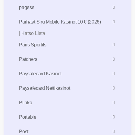
pagess
Parhaat Siru Mobile Kasinot 10 € (2026)
| Katso Lista
Paris Sportifs
Patchers
Paysafecard Kasinot
Paysafecard Nettikasinot
Plinko
Portable
Post