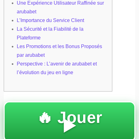
Une Expérience Utilisateur Raffinée sur
arubabet
L’Importance du Service Client
La Sécurité et la Fiabilité de la
Plateforme
Les Promotions et les Bonus Proposés
par arubabet
Perspective : L’avenir de arubabet et
l’évolution du jeu en ligne
🔥 Jouer
▶️