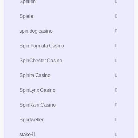
Spellen
Spiele
spin dog casino
Spin Formula Casino
SpinChester Casino
Spinita Casino
SpinLynx Casino
SpinRain Casino
Sportwetten
stake41