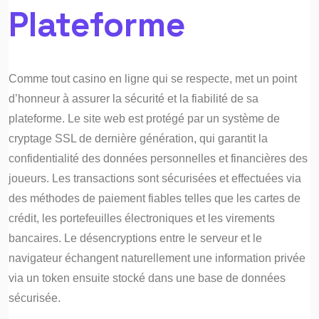
Plateforme
Comme tout casino en ligne qui se respecte,
met un point
d’honneur à assurer la sécurité et la fiabilité de sa
plateforme. Le site web est protégé par un système de
cryptage SSL de dernière génération, qui garantit la
confidentialité des données personnelles et financières des
joueurs. Les transactions sont sécurisées et effectuées via
des méthodes de paiement fiables telles que les cartes de
crédit, les portefeuilles électroniques et les virements
bancaires. Le désencryptions entre le serveur et le
navigateur échangent naturellement une information privée
via un token ensuite stocké dans une base de données
sécurisée.