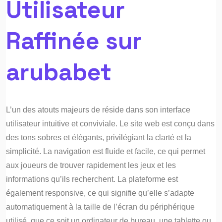
Utilisateur
Raffinée sur
arubabet
L’un des atouts majeurs de
réside dans son interface
utilisateur intuitive et conviviale. Le site web est conçu dans
des tons sobres et élégants, privilégiant la clarté et la
simplicité. La navigation est fluide et facile, ce qui permet
aux joueurs de trouver rapidement les jeux et les
informations qu’ils recherchent. La plateforme est
également responsive, ce qui signifie qu’elle s’adapte
automatiquement à la taille de l’écran du périphérique
utilisé, que ce soit un ordinateur de bureau, une tablette ou