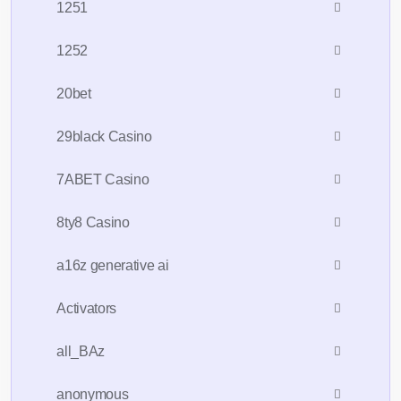
1251
1252
20bet
29black Casino
7ABET Casino
8ty8 Casino
a16z generative ai
Activators
all_BAz
anonymous