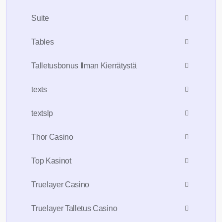
Suite
Tables
Talletusbonus Ilman Kierrätystä
texts
textslp
Thor Casino
Top Kasinot
Truelayer Casino
Truelayer Talletus Casino