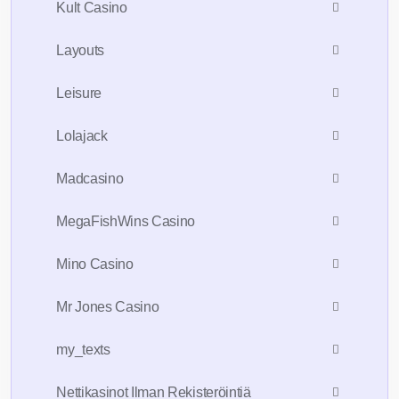
Kult Casino
Layouts
Leisure
Lolajack
Madcasino
MegaFishWins Casino
Mino Casino
Mr Jones Casino
my_texts
Nettikasinot Ilman Rekisteröintiä