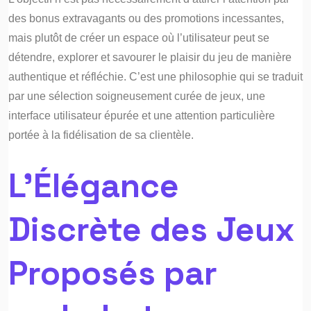
des bonus extravagants ou des promotions incessantes,
mais plutôt de créer un espace où l’utilisateur peut se
détendre, explorer et savourer le plaisir du jeu de manière
authentique et réfléchie. C’est une philosophie qui se traduit
par une sélection soigneusement curée de jeux, une
interface utilisateur épurée et une attention particulière
portée à la fidélisation de sa clientèle.
L’Élégance
Discrète des Jeux
Proposés par