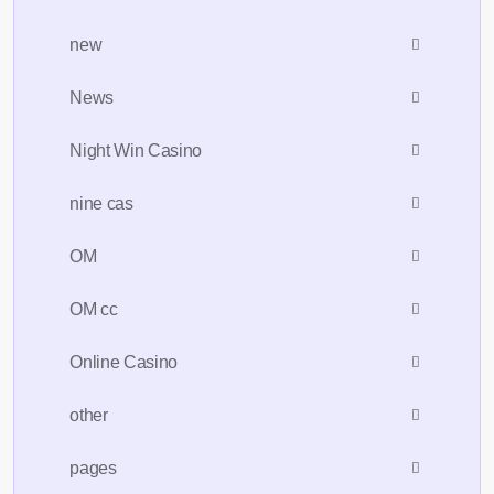
new
News
Night Win Casino
nine cas
OM
OM cc
Online Casino
other
pages