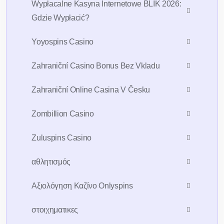
Wypłacalne Kasyna Internetowe BLIK 2026:
Gdzie Wypłacić?
Yoyospins Casino
Zahraniční Casino Bonus Bez Vkladu
Zahraniční Online Casina V Česku
Zombillion Casino
Zuluspins Casino
Sign Up For 7days
Free Trial AI
Account
αθλητισμός
Αξιολόγηση Καζίνο Onlyspins
To take trivial example which ever
undertakes laborious chooses
στοιχηματικες