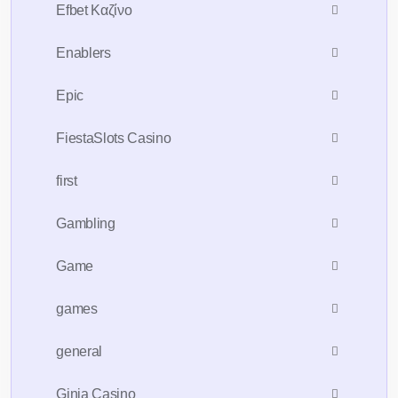
Efbet Καζίνο
Enablers
Epic
FiestaSlots Casino
first
Gambling
Game
games
general
Ginja Casino