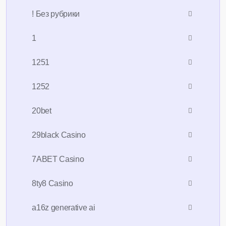
! Без рубрики
1
1251
1252
20bet
29black Casino
7ABET Casino
8ty8 Casino
a16z generative ai