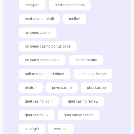
luckypari
mad casino bonus
mad casino retrait
melbet
mr jones casino
mr jones casino bonus code
mr jones casino login
Online casino
online casino nederland
online casino uk
pirots 4
prive casino
qbet casino
qbet casino login
qbet casino review
qbet casino uk
qbet online casino
stratégie
westace