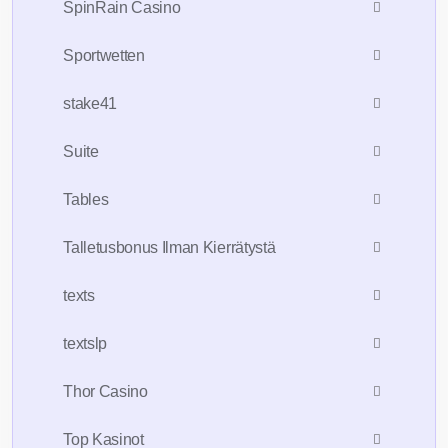
SpinRain Casino
Sportwetten
stake41
Suite
Tables
Talletusbonus Ilman Kierrätystä
texts
textslp
Thor Casino
Top Kasinot