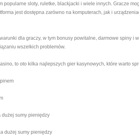
 popularne sloty, ruletke, blackjacki i wiele innych. Gracze m
tforma jest dostępna zarówno na komputerach, jak i urządzenia
arunki dla graczy, w tym bonusy powitalne, darmowe spiny i w
związaniu wszelkich problemów.
sino, to oto kilka najlepszych gier kasynowych, które warto sp
spinem
em
a dużej sumy pieniędzy
ia dużej sumy pieniędzy