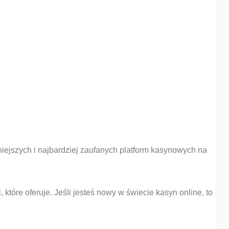
iejszych i najbardziej zaufanych platform kasynowych na
tóre oferuje. Jeśli jesteś nowy w świecie kasyn online, to