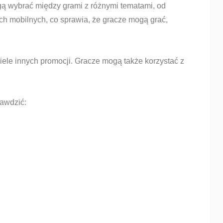
ogą wybrać między grami z różnymi tematami, od
ch mobilnych, co sprawia, że gracze mogą grać,
iele innych promocji. Gracze mogą także korzystać z
rawdzić: