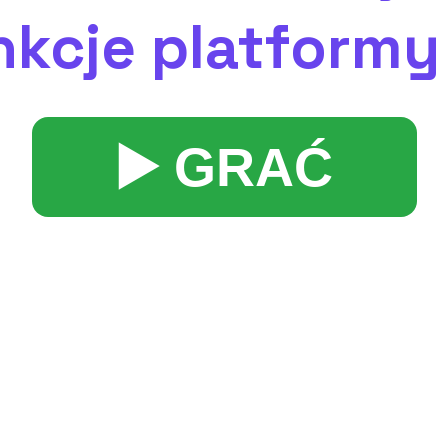
nkcje platformy
▶️ GRAĆ