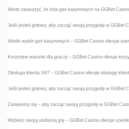
Warto zauważyć, że lista gier kasynowych na GGBet Casino
Jeśli jesteś gotowy, aby zacząć swoją przygodę w GGBet Casi
Wielki wybór gier kasynowych – GGBet Casino oferuje szer
Korzystne warunki dla graczy – GGBet Casino oferuje korzy
Obsługa klienta 24/7 – GGBet Casino oferuje obsługę klien
Jeśli jesteś gotowy, aby zacząć swoją przygodę w GGBet Ca
Zarejestruj się – aby zacząć swoją przygodę w GGBet Casin
Wybierz swoją ulubioną grę – GGBet Casino oferuje szerok