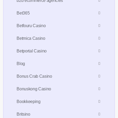
b2b ecommerce agencies
Bet365
Betfouru Casino
Betmica Casino
Betportal Casino
Blog
Bonus Crab Casino
Bonuskong Casino
Bookkeeping
Britsino