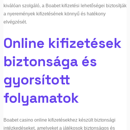
kiválóan szolgáló, a Boabet kifizetési lehetőségei biztosítják
a nyeremények kifizetésének könnyű és hatékony
elvégzését.
Online kifizetések
biztonsága és
gyorsított
folyamatok
Boabet casino online kifizetésekhez készült biztonsági
intézkedéseket, amelyeket a játékosok biztonságos és