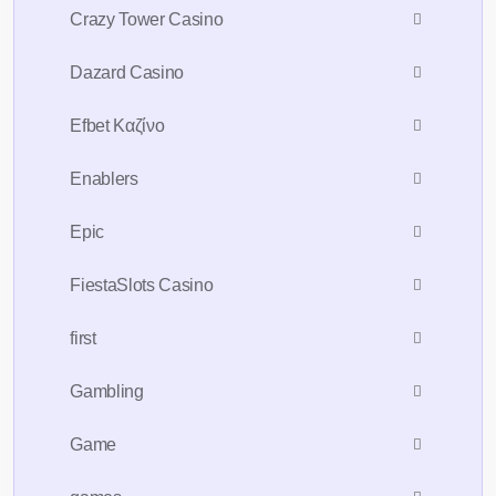
Crazy Tower Сasino
Dazard Casino
Efbet Καζίνο
Enablers
Epic
FiestaSlots Casino
first
Gambling
Game