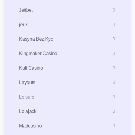
Jettbet
jeux
Kasyna Bez Kyc
Kingmaker Casino
Kult Casino
Layouts
Leisure
Lolajack
Madcasino