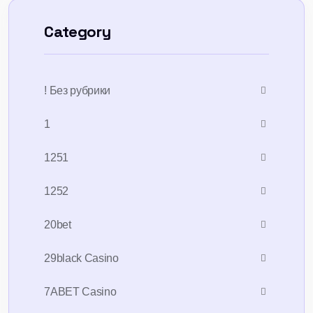
Category
! Без рубрики
1
1251
1252
20bet
29black Casino
7ABET Casino