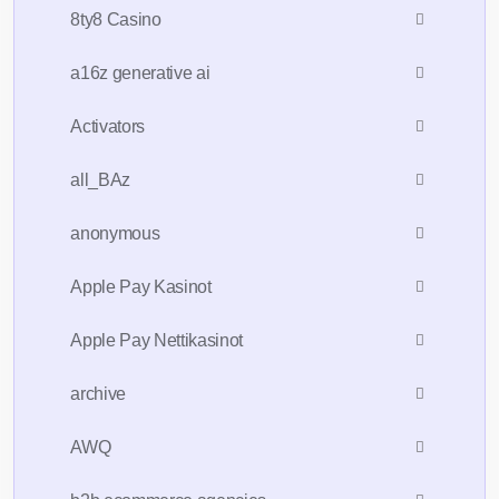
8ty8 Casino
a16z generative ai
Activators
all_BAz
anonymous
Apple Pay Kasinot
Apple Pay Nettikasinot
archive
AWQ