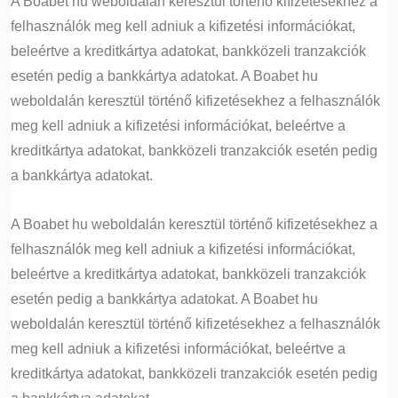
A Boabet hu weboldalán keresztül történő kifizetésekhez a
felhasználók meg kell adniuk a kifizetési információkat,
beleértve a kreditkártya adatokat, bankközeli tranzakciók
esetén pedig a bankkártya adatokat. A Boabet hu
weboldalán keresztül történő kifizetésekhez a felhasználók
meg kell adniuk a kifizetési információkat, beleértve a
kreditkártya adatokat, bankközeli tranzakciók esetén pedig
a bankkártya adatokat.
A Boabet hu weboldalán keresztül történő kifizetésekhez a
felhasználók meg kell adniuk a kifizetési információkat,
beleértve a kreditkártya adatokat, bankközeli tranzakciók
esetén pedig a bankkártya adatokat. A Boabet hu
weboldalán keresztül történő kifizetésekhez a felhasználók
meg kell adniuk a kifizetési információkat, beleértve a
kreditkártya adatokat, bankközeli tranzakciók esetén pedig