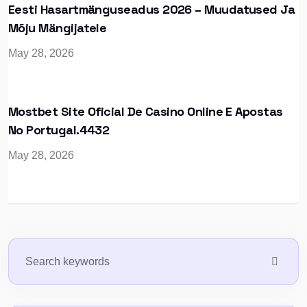
Eesti Hasartmänguseadus 2026 – Muudatused Ja
Mõju Mängijatele
May 28, 2026
Mostbet Site Oficial De Casino Online E Apostas
No Portugal.4432
May 28, 2026