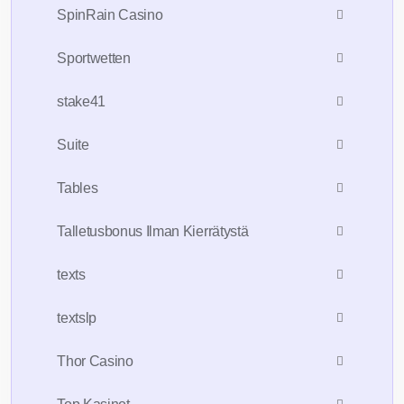
SpinRain Casino
Sportwetten
stake41
Suite
Tables
Talletusbonus Ilman Kierrätystä
texts
textslp
Thor Casino