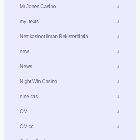
Mr Jones Casino
my_texts
Nettikasinot Ilman Rekisteröintiä
new
News
Night Win Casino
nine cas
OM
OM cc