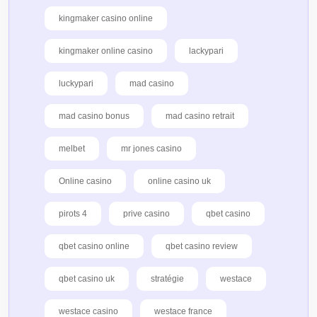
kingmaker casino online
kingmaker online casino
lackypari
luckypari
mad casino
mad casino bonus
mad casino retrait
melbet
mr jones casino
Online casino
online casino uk
pirots 4
prive casino
qbet casino
qbet casino online
qbet casino review
qbet casino uk
stratégie
westace
westace casino
westace france