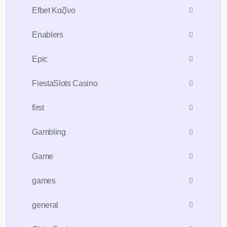
Efbet Καζίνο
Enablers
Epic
FiestaSlots Casino
first
Gambling
Game
games
general