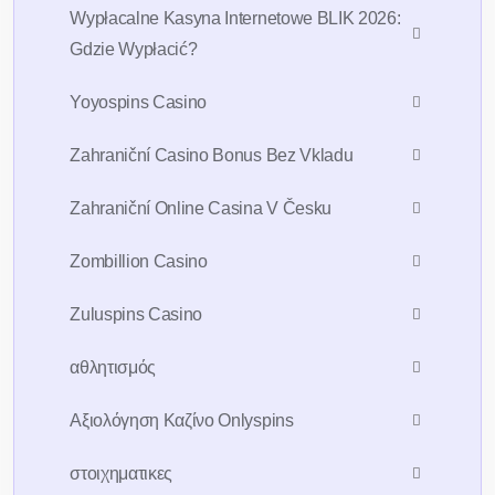
Wypłacalne Kasyna Internetowe BLIK 2026:
Gdzie Wypłacić?
Yoyospins Casino
Zahraniční Casino Bonus Bez Vkladu
Zahraniční Online Casina V Česku
Zombillion Casino
Zuluspins Casino
Sign Up For 7days
Free Trial AI
Account
αθλητισμός
Αξιολόγηση Καζίνο Onlyspins
To take trivial example which ever
undertakes laborious chooses
στοιχηματικες