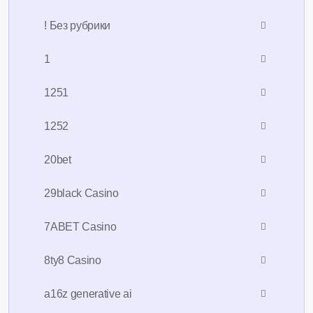
! Без рубрики
1
1251
1252
20bet
29black Casino
7ABET Casino
8ty8 Casino
a16z generative ai