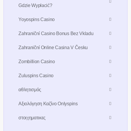
Gdzie Wypłacić?
Yoyospins Casino
Zahraniční Casino Bonus Bez Vkladu
Zahraniční Online Casina V Česku
Zombillion Casino
Zuluspins Casino
Sign Up For 7days
Free Trial AI
Account
αθλητισμός
Αξιολόγηση Καζίνο Onlyspins
To take trivial example which ever
undertakes laborious chooses
στοιχηματικες