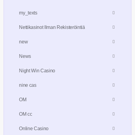
my_texts
Nettikasinot Ilman Rekisteröintiä
new
News
Night Win Casino
nine cas
OM
OM cc
Online Casino