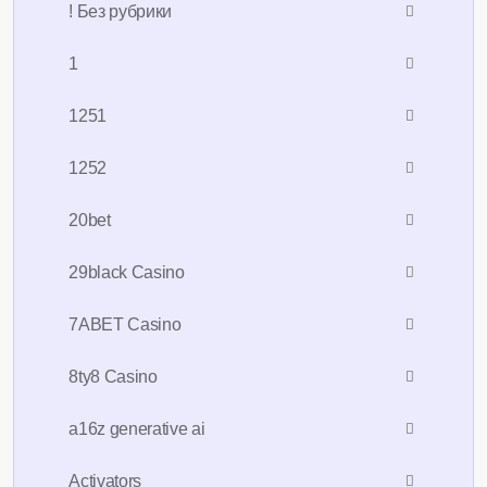
! Без рубрики
1
1251
1252
20bet
29black Casino
7ABET Casino
8ty8 Casino
a16z generative ai
Activators