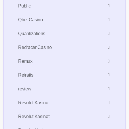
Public
Qbet Casino
Quantizations
Redracer Casino
Remux
Retraits
review
Revolut Kasino
Revolut Kasinot