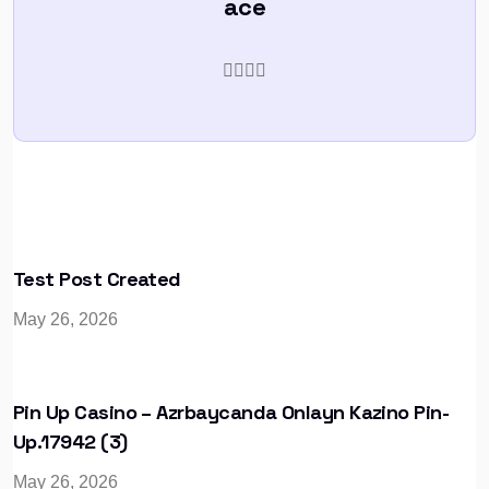
ace
Test Post Created
May 26, 2026
Pin Up Casino – Azrbaycanda Onlayn Kazino Pin-
Up.17942 (3)
May 26, 2026