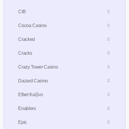
CIB
Cocoa Casino
Cracked
Cracks
Crazy Tower Сasino
Dazard Casino
Efbet Καζίνο
Enablers
Epic