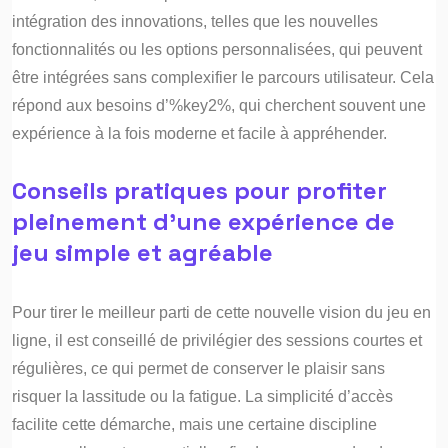
intégration des innovations, telles que les nouvelles
fonctionnalités ou les options personnalisées, qui peuvent
être intégrées sans complexifier le parcours utilisateur. Cela
répond aux besoins d’%key2%, qui cherchent souvent une
expérience à la fois moderne et facile à appréhender.
Conseils pratiques pour profiter
pleinement d’une expérience de
jeu simple et agréable
Pour tirer le meilleur parti de cette nouvelle vision du jeu en
ligne, il est conseillé de privilégier des sessions courtes et
régulières, ce qui permet de conserver le plaisir sans
risquer la lassitude ou la fatigue. La simplicité d’accès
facilite cette démarche, mais une certaine discipline