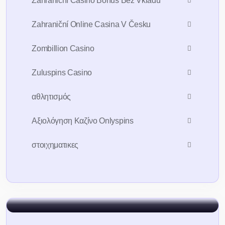
Zahraniční Casino Bonus Bez Vkladu
Zahraniční Online Casina V Česku
Zombillion Casino
Zuluspins Casino
Sign Up For 7days
Free Trial AI
Account
αθλητισμός
Αξιολόγηση Καζίνο Onlyspins
To take trivial example which ever
undertakes laborious chooses
στοιχηματικες
Sign In