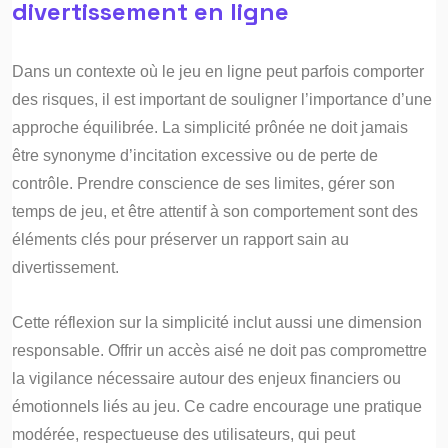
divertissement en ligne
Dans un contexte où le jeu en ligne peut parfois comporter
des risques, il est important de souligner l’importance d’une
approche équilibrée. La simplicité prônée ne doit jamais
être synonyme d’incitation excessive ou de perte de
contrôle. Prendre conscience de ses limites, gérer son
temps de jeu, et être attentif à son comportement sont des
éléments clés pour préserver un rapport sain au
divertissement.
Cette réflexion sur la simplicité inclut aussi une dimension
responsable. Offrir un accès aisé ne doit pas compromettre
la vigilance nécessaire autour des enjeux financiers ou
émotionnels liés au jeu. Ce cadre encourage une pratique
modérée, respectueuse des utilisateurs, qui peut