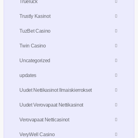
Trueluck
Trustly Kasinot
TuzBet Casino
Twin Casino
Uncategorized
updates
Uudet Nettikasinot Ilmaiskierrokset
Uudet Verovapaat Nettikasinot
Verovapaat Netticasinot
VeryWell Casino