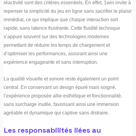
réactivité sont des critères essentiels. En effet, 1win invite à
repenser la simplicité du jeu en ligne sans sacrifier le plaisir
immédiat, ce qui implique que chaque interaction soit
rapide, sans latence frustrante. Cette fluidité technique
s’appuie souvent sur des technologies modernes
permettant de réduire les temps de chargement et
d’optimiser les performances, assurant ainsi une
expérience engageante et sans interruption.
La qualité visuelle et sonore reste également un point
central. En conservant un design épuré mais soigné,
l’expérience proposée allie esthétique et fonctionnalité,
sans surcharge inutile, favorisant ainsi une immersion
agréable et dynamique qui captive sans distraire.
Les responsabilités liées au