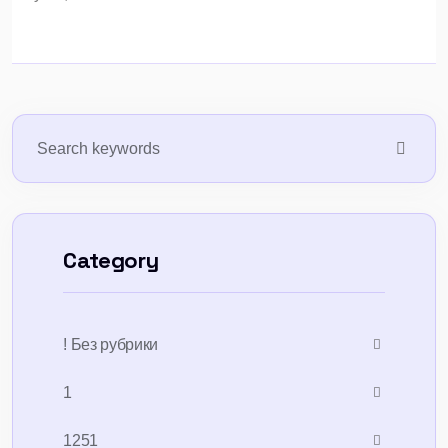
Category
! Без рубрики
1
1251