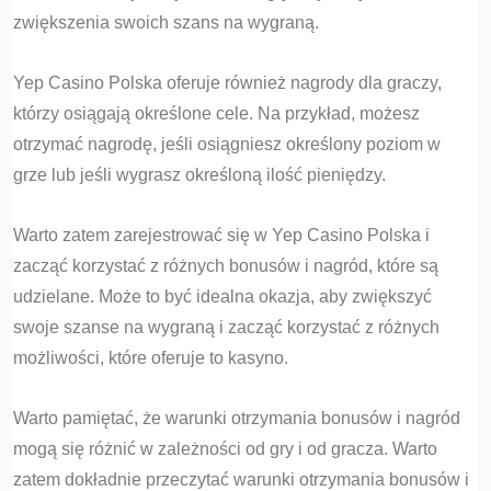
zwiększenia swoich szans na wygraną.
Yep Casino Polska oferuje również nagrody dla graczy,
którzy osiągają określone cele. Na przykład, możesz
otrzymać nagrodę, jeśli osiągniesz określony poziom w
grze lub jeśli wygrasz określoną ilość pieniędzy.
Warto zatem zarejestrować się w Yep Casino Polska i
zacząć korzystać z różnych bonusów i nagród, które są
udzielane. Może to być idealna okazja, aby zwiększyć
swoje szanse na wygraną i zacząć korzystać z różnych
możliwości, które oferuje to kasyno.
Warto pamiętać, że warunki otrzymania bonusów i nagród
mogą się różnić w zależności od gry i od gracza. Warto
zatem dokładnie przeczytać warunki otrzymania bonusów i