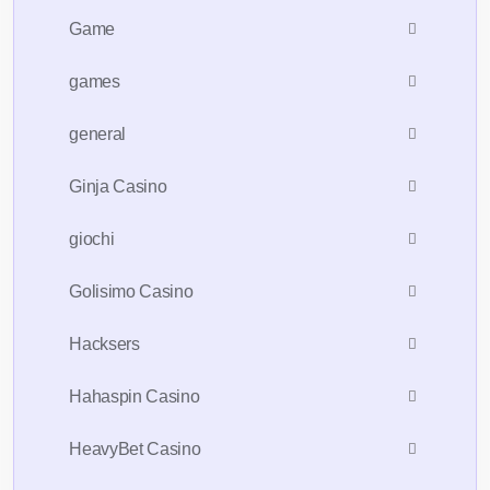
Game
games
general
Ginja Casino
giochi
Golisimo Casino
Hacksers
Hahaspin Casino
HeavyBet Casino