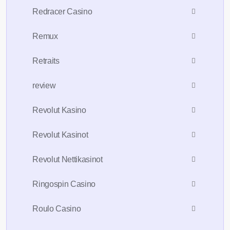
Redracer Casino
Remux
Retraits
review
Revolut Kasino
Revolut Kasinot
Revolut Nettikasinot
Ringospin Casino
Roulo Casino