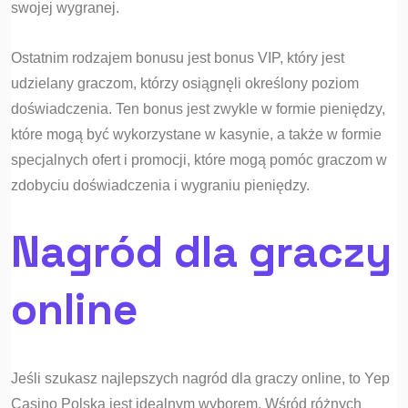
swojej wygranej.
Ostatnim rodzajem bonusu jest bonus VIP, który jest
udzielany graczom, którzy osiągnęli określony poziom
doświadczenia. Ten bonus jest zwykle w formie pieniędzy,
które mogą być wykorzystane w kasynie, a także w formie
specjalnych ofert i promocji, które mogą pomóc graczom w
zdobyciu doświadczenia i wygraniu pieniędzy.
Nagród dla graczy
online
Jeśli szukasz najlepszych nagród dla graczy online, to Yep
Casino Polska jest idealnym wyborem. Wśród różnych