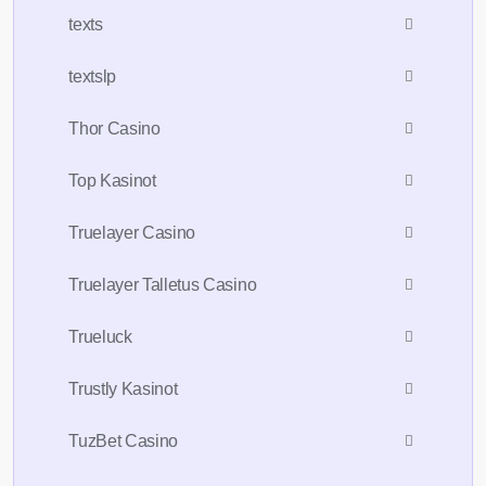
texts
textslp
Thor Casino
Top Kasinot
Truelayer Casino
Truelayer Talletus Casino
Trueluck
Trustly Kasinot
TuzBet Casino