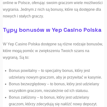
online w Polsce, oferując swoim graczom wiele możliwości
wygrania. Jednym z nich są bonusy, które są dostępne dla
nowych i stałych graczy.
Typy bonusów w Yep Casino Polska
W Yep Casino Polska dostępne są różne rodzaje bonusów,
które mogą pomóc w zwiększeniu Twoich szans na
wygraną. Są to:
Bonus powitalny – to specjalny bonus, który jest
udzielany nowym graczom, aby je przywitać w kasynie.
Bonus bezwzględowy – to bonus, który jest udzielany
wszystkim graczom, niezależnie od ich statusu.
Bonus załóżony – to bonus, który jest udzielany
graczom, którzy zdecydują się nałóżć nowy depozyt.