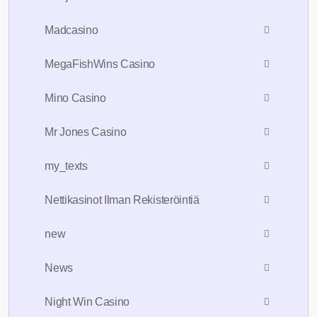
Madcasino
MegaFishWins Casino
Mino Casino
Mr Jones Casino
my_texts
Nettikasinot Ilman Rekisteröintiä
new
News
Night Win Casino