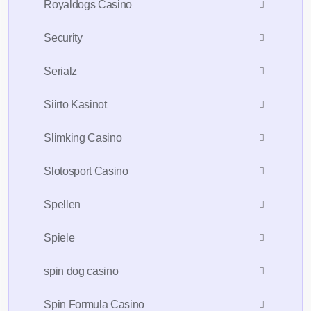
Royaldogs Casino
Security
Serialz
Siirto Kasinot
Slimking Casino
Slotosport Casino
Spellen
Spiele
spin dog casino
Spin Formula Casino