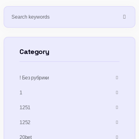
Category
! Без рубрики
1
1251
1252
20bet