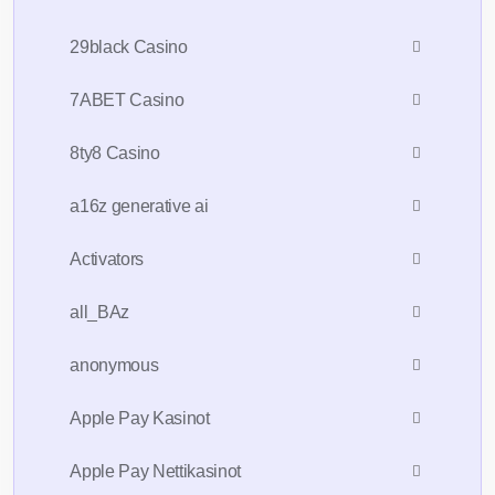
29black Casino
7ABET Casino
8ty8 Casino
a16z generative ai
Activators
all_BAz
anonymous
Apple Pay Kasinot
Apple Pay Nettikasinot