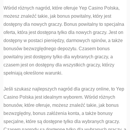
Wśród różnych nagród, które oferuje Yep Casino Polska,
możesz znaleźć takie, jak bonus powitalny, który jest
dostępny dla nowych graczy. Bonus powitalny to specjalna
oferta, która jest dostępna tylko dla nowych graczy. Jest on
dostępny w postaci pieniędzy, darmowych spinów, a także
bonusów bezwzględnego depozytu. Czasem bonus
powitalny jest dostępny tylko dla wybranych graczy, a
czasem jest on dostępny dla wszystkich graczy, którzy
spełniają określone warunki.
Jeśli szukasz najlepszych nagród dla graczy online, to Yep
Casino Polska jest idealnym wyborem. Wśród różnych
bonusów, które oferuje, możesz znaleźć takie, jak bonus
bezwzględny, bonus załóżenia konta, a także bonusy
specjalne, które są dostępne tylko dla wybranych graczy.
Czasem nagrody są dostępne tylko dla wybranych graczy, a