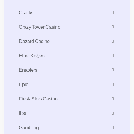
Cracks
Crazy Tower Сasino
Dazard Casino
Efbet Καζίνο
Enablers
Epic
FiestaSlots Casino
first
Gambling