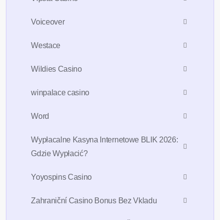
Voiceover
Westace
Wildies Casino
winpalace casino
Word
Wypłacalne Kasyna Internetowe BLIK 2026:
Gdzie Wypłacić?
Yoyospins Casino
Zahraniční Casino Bonus Bez Vkladu