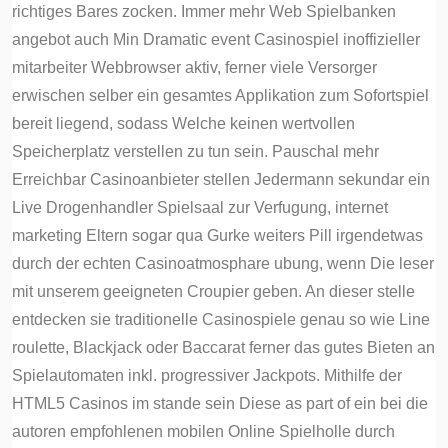
richtiges Bares zocken. Immer mehr Web Spielbanken
angebot auch Min Dramatic event Casinospiel inoffizieller
mitarbeiter Webbrowser aktiv, ferner viele Versorger
erwischen selber ein gesamtes Applikation zum Sofortspiel
bereit liegend, sodass Welche keinen wertvollen
Speicherplatz verstellen zu tun sein. Pauschal mehr
Erreichbar Casinoanbieter stellen Jedermann sekundar ein
Live Drogenhandler Spielsaal zur Verfugung, internet
marketing Eltern sogar qua Gurke weiters Pill irgendetwas
durch der echten Casinoatmosphare ubung, wenn Die leser
mit unserem geeigneten Croupier geben. An dieser stelle
entdecken sie traditionelle Casinospiele genau so wie Line
roulette, Blackjack oder Baccarat ferner das gutes Bieten an
Spielautomaten inkl. progressiver Jackpots. Mithilfe der
HTML5 Casinos im stande sein Diese as part of ein bei die
autoren empfohlenen mobilen Online Spielholle durch