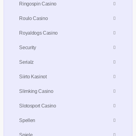
Ringospin Casino
Roulo Casino
Royaldogs Casino
Security
Serialz
Siirto Kasinot
Slimking Casino
Slotosport Casino
Spellen
Spiele