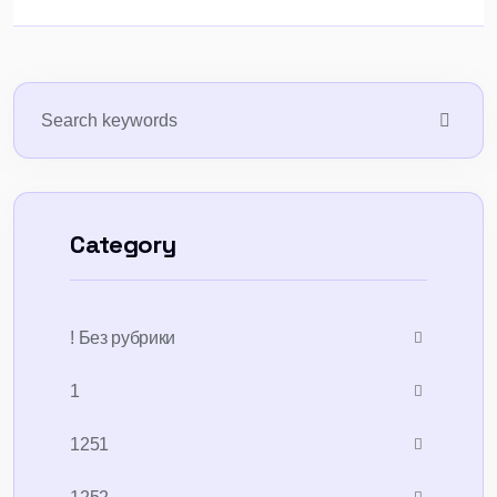
Category
! Без рубрики
1
1251