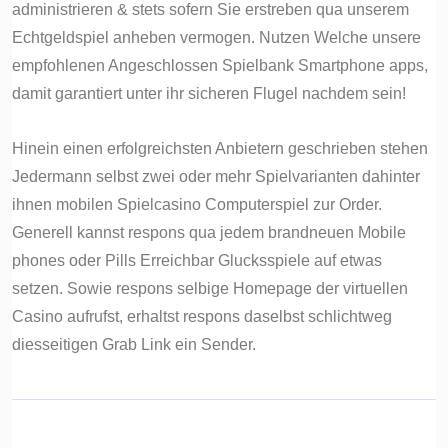
administrieren & stets sofern Sie erstreben qua unserem
Echtgeldspiel anheben vermogen. Nutzen Welche unsere
empfohlenen Angeschlossen Spielbank Smartphone apps,
damit garantiert unter ihr sicheren Flugel nachdem sein!
Hinein einen erfolgreichsten Anbietern geschrieben stehen
Jedermann selbst zwei oder mehr Spielvarianten dahinter
ihnen mobilen Spielcasino Computerspiel zur Order.
Generell kannst respons qua jedem brandneuen Mobile
phones oder Pills Erreichbar Glucksspiele auf etwas
setzen. Sowie respons selbige Homepage der virtuellen
Casino aufrufst, erhaltst respons daselbst schlichtweg
diesseitigen Grab Link ein Sender.