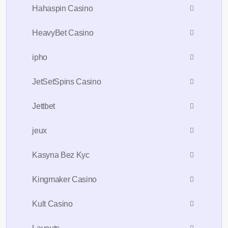
Hahaspin Casino
HeavyBet Casino
ipho
JetSetSpins Casino
Jettbet
jeux
Kasyna Bez Kyc
Kingmaker Casino
Kult Casino