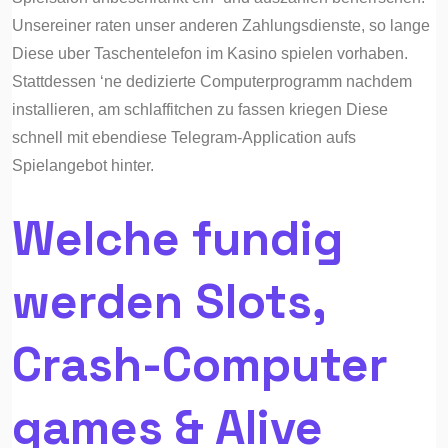
Unsereiner raten unser anderen Zahlungsdienste, so lange
Diese uber Taschentelefon im Kasino spielen vorhaben.
Stattdessen ‘ne dedizierte Computerprogramm nachdem
installieren, am schlaffitchen zu fassen kriegen Diese
schnell mit ebendiese Telegram-Application aufs
Spielangebot hinter.
Welche fundig
werden Slots,
Crash-Computer
games & Alive