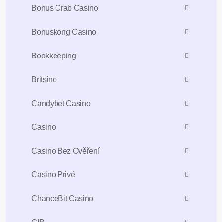
Bonus Crab Casino
Bonuskong Casino
Bookkeeping
Britsino
Candybet Casino
Casino
Casino Bez Ověření
Casino Privé
ChanceBit Casino