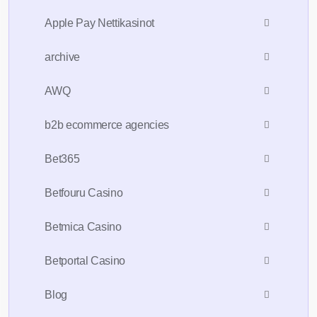
Apple Pay Nettikasinot
archive
AWQ
b2b ecommerce agencies
Bet365
Betfouru Casino
Betmica Casino
Betportal Casino
Blog