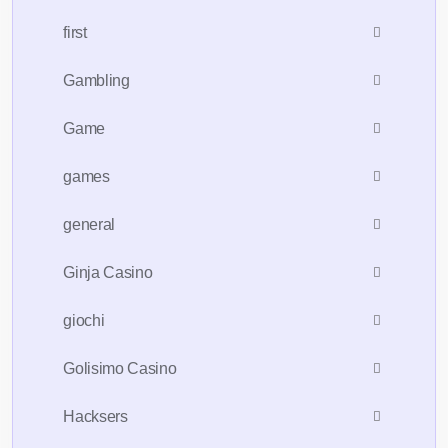
first
Gambling
Game
games
general
Ginja Casino
giochi
Golisimo Casino
Hacksers