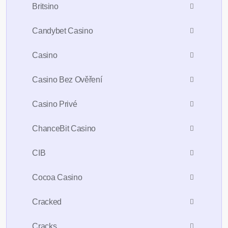
Britsino
Candybet Casino
Casino
Casino Bez Ověření
Casino Privé
ChanceBit Casino
CIB
Cocoa Casino
Cracked
Cracks