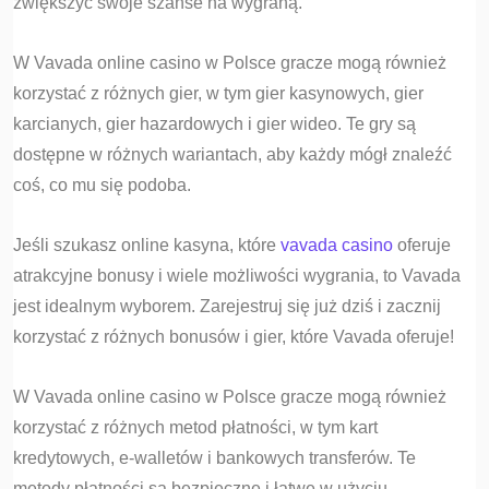
zwiększyć swoje szanse na wygraną.
W Vavada online casino w Polsce gracze mogą również
korzystać z różnych gier, w tym gier kasynowych, gier
karcianych, gier hazardowych i gier wideo. Te gry są
dostępne w różnych wariantach, aby każdy mógł znaleźć
coś, co mu się podoba.
Jeśli szukasz online kasyna, które
vavada casino
oferuje
atrakcyjne bonusy i wiele możliwości wygrania, to Vavada
jest idealnym wyborem. Zarejestruj się już dziś i zacznij
korzystać z różnych bonusów i gier, które Vavada oferuje!
W Vavada online casino w Polsce gracze mogą również
korzystać z różnych metod płatności, w tym kart
kredytowych, e-walletów i bankowych transferów. Te
metody płatności są bezpieczne i łatwe w użyciu.