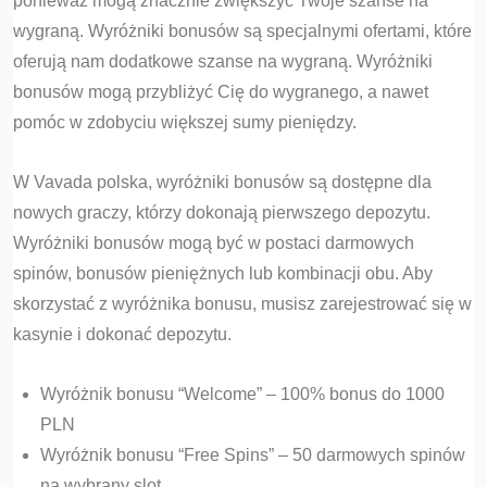
ponieważ mogą znacznie zwiększyć Twoje szanse na
wygraną. Wyróżniki bonusów są specjalnymi ofertami, które
oferują nam dodatkowe szanse na wygraną. Wyróżniki
bonusów mogą przybliżyć Cię do wygranego, a nawet
pomóc w zdobyciu większej sumy pieniędzy.
W Vavada polska, wyróżniki bonusów są dostępne dla
nowych graczy, którzy dokonają pierwszego depozytu.
Wyróżniki bonusów mogą być w postaci darmowych
spinów, bonusów pieniężnych lub kombinacji obu. Aby
skorzystać z wyróżnika bonusu, musisz zarejestrować się w
kasynie i dokonać depozytu.
Wyróżnik bonusu “Welcome” – 100% bonus do 1000
PLN
Wyróżnik bonusu “Free Spins” – 50 darmowych spinów
na wybrany slot