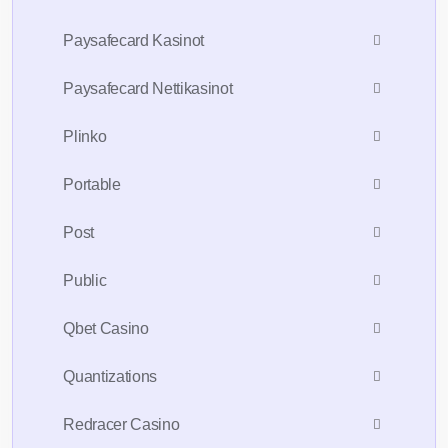
Paysafecard Kasinot
Paysafecard Nettikasinot
Plinko
Portable
Post
Public
Qbet Casino
Quantizations
Redracer Casino