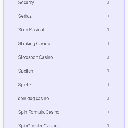
Security
Serialz
Siirto Kasinot
Slimking Casino
Slotosport Casino
Spellen
Spiele
spin dog casino
Spin Formula Casino
SpinChester Casino