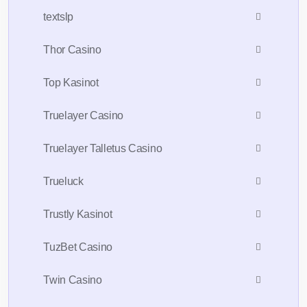
textslp
Thor Casino
Top Kasinot
Truelayer Casino
Truelayer Talletus Casino
Trueluck
Trustly Kasinot
TuzBet Casino
Twin Casino