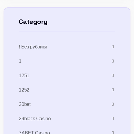
Category
! Без рубрики
1
1251
1252
20bet
29black Casino
7ABET Casino