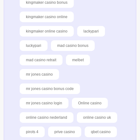
kingmaker casino bonus
kingmaker casino online
kingmaker online casino
lackypari
luckypari
mad casino bonus
mad casino retrait
melbet
mr jones casino
mr jones casino bonus code
mr jones casino login
Online casino
online casino nederland
online casino uk
pirots 4
prive casino
qbet casino