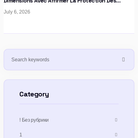
Dimensions Avec Affirmer La Protection Des
Choses Nos Joueurs
July 6, 2026
Category
! Без рубрики
1