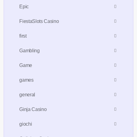
Epic
FiestaSlots Casino
first
Gambling
Game
games
general
Ginja Casino
giochi