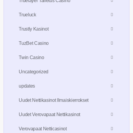
Truelayer Talletus Casino
Trueluck
Trustly Kasinot
TuzBet Casino
Twin Casino
Uncategorized
updates
Uudet Nettikasinot Ilmaiskierrokset
Uudet Verovapaat Nettikasinot
Verovapaat Netticasinot