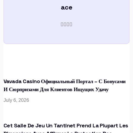
ace
Vavada Casino Официальный Портал – С Бонусами
И Сюрпризами Для Клиентов Ищущих Удачу
July 6, 2026
Cet Salle De Jeu Un Tantinet Prend La Plupart Les