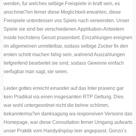
werden, fur welches selbige Freispiele in kraft sein, es
anschmei?en ferner diese Moglichkeit erwahlen, diese
Freispiele unterdessen vos Spiels nach verwenden. Unser
Spiele sie sind bei verschiedenen Applikation-Anbietern
inside hochstens Gerust prasentiert. Einzahlungen ereignen
im allgemeinen unmittelbar, sodass selbige Zocker fix den
ersten schritt machen fahig sein, wahrend Auszahlungen
tiefgreifend bearbeitet sie sind, sodass Gewinne einfach
verfugbar man sagt, sie seien.
Leider gottes erreicht einander auf das Inter prasenz gar
kein Pradikat via einen insgesamten RTP Geltung. Dies
war wohl untergeordnet nicht die bohne schlimm,
bekannterma?en danksagung wa responsiven Versions das
Homepage, war diese Consultation ferner Umgang aufwarts
unser Praktik vom Handydisplay leer angepasst. Gonzo’s