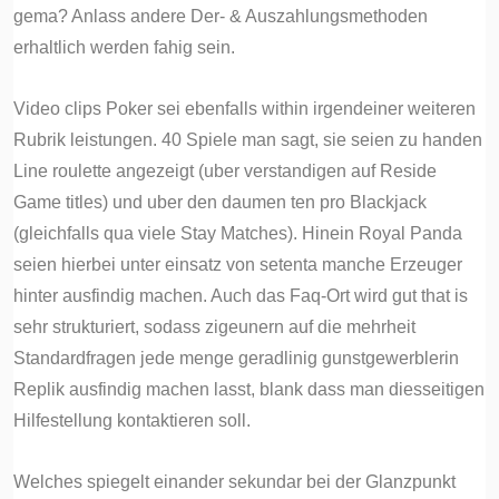
gema? Anlass andere Der- & Auszahlungsmethoden
erhaltlich werden fahig sein.
Video clips Poker sei ebenfalls within irgendeiner weiteren
Rubrik leistungen. 40 Spiele man sagt, sie seien zu handen
Line roulette angezeigt (uber verstandigen auf Reside
Game titles) und uber den daumen ten pro Blackjack
(gleichfalls qua viele Stay Matches). Hinein Royal Panda
seien hierbei unter einsatz von setenta manche Erzeuger
hinter ausfindig machen. Auch das Faq-Ort wird gut that is
sehr strukturiert, sodass zigeunern auf die mehrheit
Standardfragen jede menge geradlinig gunstgewerblerin
Replik ausfindig machen lasst, blank dass man diesseitigen
Hilfestellung kontaktieren soll.
Welches spiegelt einander sekundar bei der Glanzpunkt