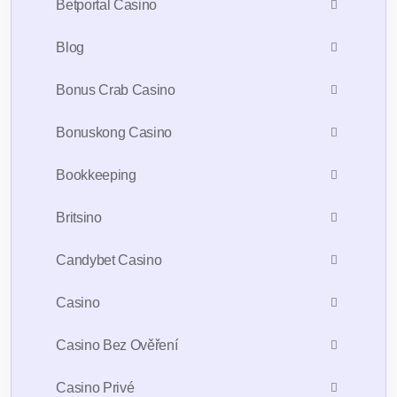
Betportal Casino
Blog
Bonus Crab Casino
Bonuskong Casino
Bookkeeping
Britsino
Candybet Casino
Casino
Casino Bez Ověření
Casino Privé