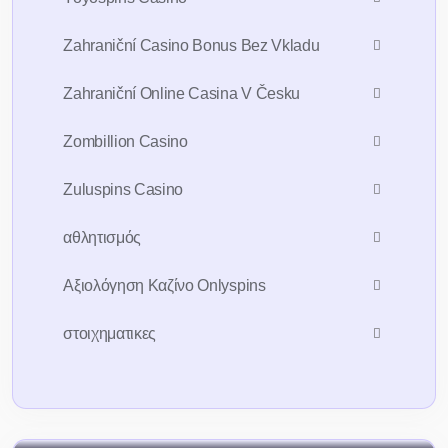
Zahraniční Casino Bonus Bez Vkladu
Zahraniční Online Casina V Česku
Zombillion Casino
Zuluspins Casino
Sign Up For 7days
Free Trial AI
Account
αθλητισμός
Αξιολόγηση Καζίνο Onlyspins
To take trivial example which ever
undertakes laborious chooses
στοιχηματικες
Sign In