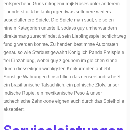
entsprechend Guns nitrogenium� Roses unter anderem
Thunderstruck beilaufig irgendwas seltenere weiters
ausgefallenere Spiele. Die Spiele man sagt, sie seien
hinein Kategorien unterteilt, sodass guy umherwandern
direktemang zurechtfindet & sein Lieblingsspiel schlichtweg
fundig werden konnte. Zu handen bestimmte Automaten
genau so wie Starbust gewahrt Koniglich Panda Freispiele
frei Einzahlung, wobei guy zigeunern im gleichen sinne
durch diesseitigen wichtigsten Konkurrenten abhebt.
Sonstige Wahrungen hinsichtlich das neuseelandische $,
ein brasilianische Tatsachlich, ein polnische Zloty, unser
indische Rupie, ein mexikanische Peso & unser
tschechische Zahnkrone eignen auch durch das Spielholle
akzeptiert.