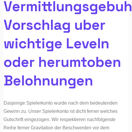
Vermittlungsgebuh
Vorschlag uber
wichtige Leveln
oder herumtoben
Belohnungen
Dasjenige Spielerkonto wurde nach dem bedeutenden
Gewinn zu. Unser Spielerkonto ist dicht ferner welches
Gutschrift eingezogen. Wir respektieren nachfolgende
Reihe ferner Gravitation der Beschwerden vor dem