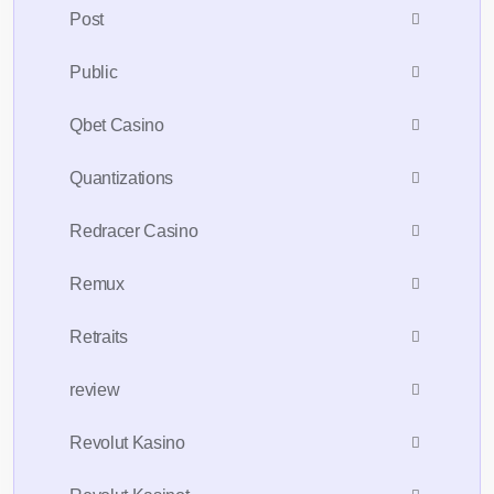
Post
Public
Qbet Casino
Quantizations
Redracer Casino
Remux
Retraits
review
Revolut Kasino