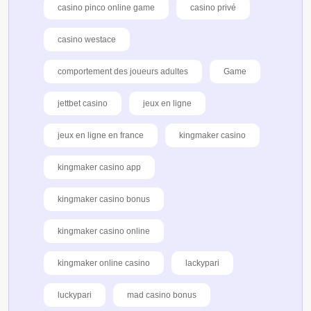
casino pinco online game
casino privé
casino westace
comportement des joueurs adultes
Game
jettbet casino
jeux en ligne
jeux en ligne en france
kingmaker casino
kingmaker casino app
kingmaker casino bonus
kingmaker casino online
kingmaker online casino
lackypari
luckypari
mad casino bonus