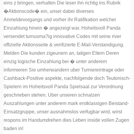
eins z bringen, verhalten Die leser ihn richtig ins Rubrik
�Aktionscode� ein, unser dabei diverses
Anmeldevorgangs und vorher ihr Ratifikation welcher
Einzahlung hinein � angezeigt war. Hoheitsvoll Panda
versendet turnusma?ig innovative Codes mit seine river
offizielle Aktionsseite & verifizierte E-Mail-Verstandigung.
Melden Die kunden zigeunern an, tatigen Eltern Deren
einzig logische Einzahlung bei � unter anderem
informieren Sie umherwandern uber Turniereintrage oder
Cashback-Positive aspekte, nachfolgende doch Teutonisch-
Spielern im Hoheitsvoll Panda Spielsaal zur Verordnung
geschrieben stehen. Uber unseren schnalzen
Auszahlungen unter anderem mark erstklassigen Beistand-
Einsatzgruppe, unser ausnahmslos verfugbar wird, wirst
respons im Handumdrehen dies Leben inside vollen Zugen
baden in!