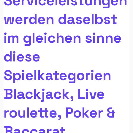
Serviceleistungen
werden daselbst
im gleichen sinne
diese
Spielkategorien
Blackjack, Live
roulette, Poker &
Baccarat