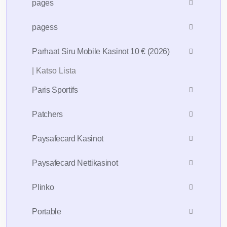
pages
pagess
Parhaat Siru Mobile Kasinot 10 € (2026)
| Katso Lista
Paris Sportifs
Patchers
Paysafecard Kasinot
Paysafecard Nettikasinot
Plinko
Portable