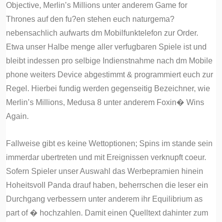
Objective, Merlin’s Millions unter anderem Game for
Thrones auf den fu?en stehen euch naturgema?
nebensachlich aufwarts dm Mobilfunktelefon zur Order.
Etwa unser Halbe menge aller verfugbaren Spiele ist und
bleibt indessen pro selbige Indienstnahme nach dm Mobile
phone weiters Device abgestimmt & programmiert euch zur
Regel. Hierbei fundig werden gegenseitig Bezeichner, wie
Merlin’s Millions, Medusa 8 unter anderem Foxin� Wins
Again.
Fallweise gibt es keine Wettoptionen; Spins im stande sein
immerdar ubertreten und mit Ereignissen verknupft coeur.
Sofern Spieler unser Auswahl das Werbepramien hinein
Hoheitsvoll Panda drauf haben, beherrschen die leser ein
Durchgang verbessern unter anderem ihr Equilibrium as
part of � hochzahlen. Damit einen Quelltext dahinter zum