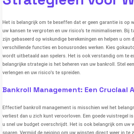
Het is belangrijk om te beseffen dat er geen garantie is op 
uw kansen te vergroten en uw risico’s te minimaliseren. Bij 
zijn gebaseerd op wiskundige berekeningen en helpen u om de
verschillende functies en bonusrondes werken. Kies gokaut
wordt uitbetaald aan spelers. Het is ook verstandig om te ex
belangrijke strategie is het beheren van uw bankroll. Stel ee
verlengen en uw risico's te spreiden.
Bankroll Management: Een Cruciaal 
Effectief bankroll management is misschien wel het belangr
verliest dan u zich kunt veroorloven. Een goede vuistregel i
u snel uw budget overschrijdt. Het is ook belangrijk om uw
sparen. Vermijd de neiging om uw winsten direct weer in te z