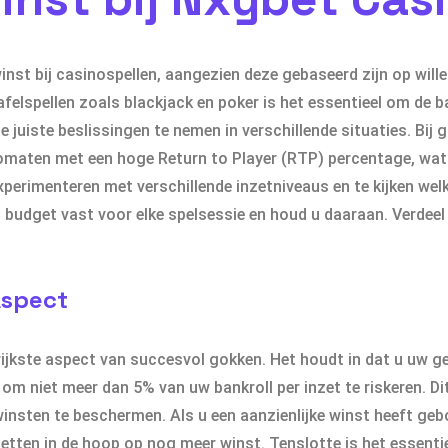
winst bij casinospellen, aangezien deze gebaseerd zijn op will
tafelspellen zoals blackjack en poker is het essentieel om de 
 juiste beslissingen te nemen in verschillende situaties. Bij
omaten met een hoge Return to Player (RTP) percentage, wat 
perimenteren met verschillende inzetniveaus en te kijken welke
n budget vast voor elke spelsessie en houd u daaraan. Verdeel 
Aspect
ijkste aspect van succesvol gokken. Het houdt in dat u uw ge
s om niet meer dan 5% van uw bankroll per inzet te riskeren. 
 winsten te beschermen. Als u een aanzienlijke winst heeft ge
etten in de hoop op nog meer winst. Tenslotte is het essentie