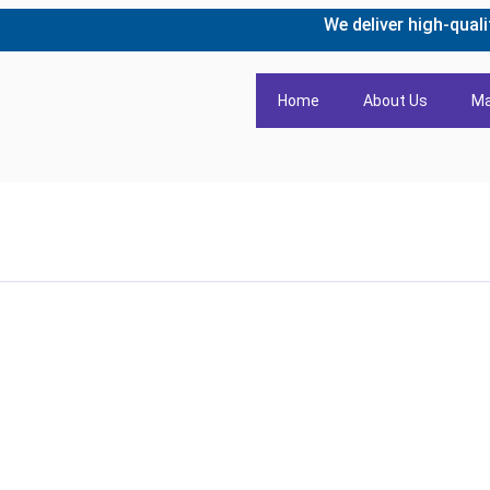
We deliver high-quality, pre
Home
About Us
Ma