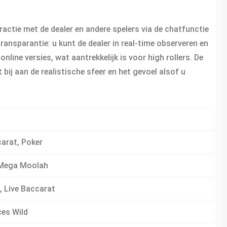
eractie met de dealer en andere spelers via de chatfunctie
ansparantie: u kunt de dealer in real-time observeren en
nline versies, wat aantrekkelijk is voor high rollers. De
 bij aan de realistische sfeer en het gevoel alsof u
carat, Poker
 Mega Moolah
k, Live Baccarat
ces Wild