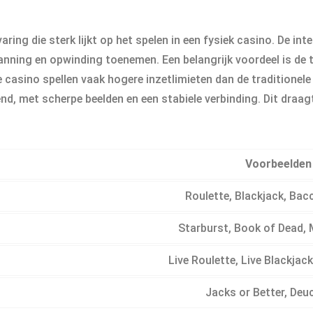
ring die sterk lijkt op het spelen in een fysiek casino. De int
nning en opwinding toenemen. Een belangrijk voordeel is de tr
e casino spellen vaak hogere inzetlimieten dan de traditionele o
nd, met scherpe beelden en een stabiele verbinding. Dit draagt
Voorbeelden
Roulette, Blackjack, Bac
Starburst, Book of Dead,
Live Roulette, Live Blackjac
Jacks or Better, Deu