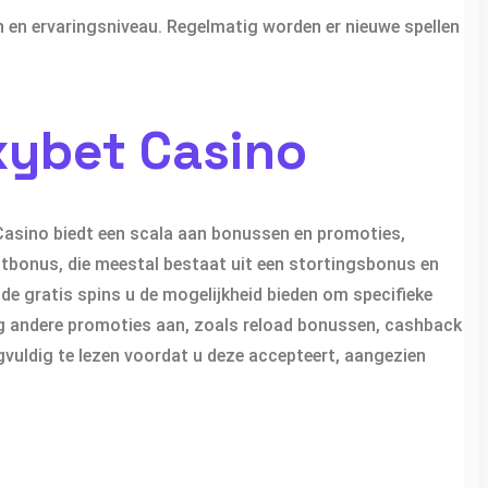
en en ervaringsniveau. Regelmatig worden er nieuwe spellen
xybet Casino
 Casino biedt een scala aan bonussen en promoties,
tbonus, die meestal bestaat uit een stortingsbonus en
de gratis spins u de mogelijkheid bieden om specifieke
g andere promoties aan, zoals reload bonussen, cashback
gvuldig te lezen voordat u deze accepteert, aangezien