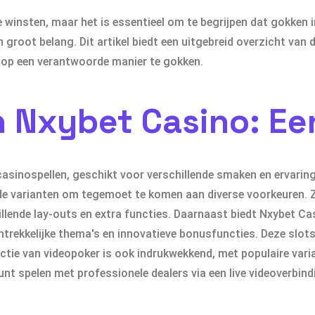
 winsten, maar het is essentieel om te begrijpen dat gokken 
an groot belang. Dit artikel biedt een uitgebreid overzicht van
jd op een verantwoorde manier te gokken.
n Nxybet Casino: Ee
sinospellen, geschikt voor verschillende smaken en ervarings
ende varianten om tegemoet te komen aan diverse voorkeuren. Z
chillende lay-outs en extra functies. Daarnaast biedt Nxybet 
ntrekkelijke thema's en innovatieve bonusfuncties. Deze sl
lectie van videopoker is ook indrukwekkend, met populaire var
kunt spelen met professionele dealers via een live videoverbind