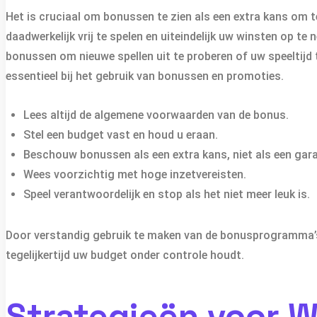
Het is cruciaal om bonussen te zien als een extra kans om t
daadwerkelijk vrij te spelen en uiteindelijk uw winsten op t
bonussen om nieuwe spellen uit te proberen of uw speeltijd
essentieel bij het gebruik van bonussen en promoties.
Lees altijd de algemene voorwaarden van de bonus.
Stel een budget vast en houd u eraan.
Beschouw bonussen als een extra kans, niet als een gara
Wees voorzichtig met hoge inzetvereisten.
Speel verantwoordelijk en stop als het niet meer leuk is.
Door verstandig gebruik te maken van de bonusprogramma’s 
tegelijkertijd uw budget onder controle houdt.
Strategieën voor W