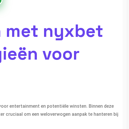
n met nyxbet
gieën voor
 voor entertainment en potentiële winsten. Binnen deze
echter cruciaal om een weloverwogen aanpak te hanteren bij