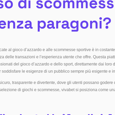
rso di scommess
senza paragoni?
icate al gioco d’azzardo e alle scommesse sportive è in costante
ezza delle transazioni e l’esperienza utente che offre. Questa pia
nati del gioco d’azzardo e dello sport, direttamente dai loro di
er soddisfare le esigenze di un pubblico sempre più esigente e i
 sicuro, trasparente e divertente, dove gli utenti possano godere
 selezione di giochi e scommesse, vivabet si posiziona come una d