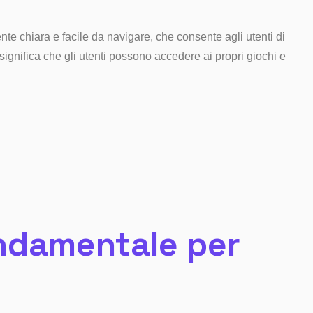
nte chiara e facile da navigare, che consente agli utenti di
significa che gli utenti possono accedere ai propri giochi e
ondamentale per