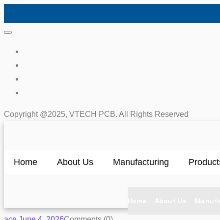
Copyright @2025, VTECH PCB. All Rights Reserved
Home
About Us
Manufacturing
Product
Home
About Us
Manufa
ace
June 4, 2026
Comments (0)