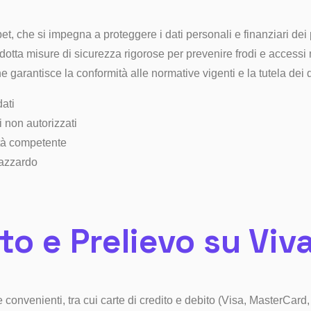
t, che si impegna a proteggere i dati personali e finanziari dei pr
otta misure di sicurezza rigorose per prevenire frodi e accessi 
garantisce la conformità alle normative vigenti e la tutela dei dir
dati
i non autorizzati
ità competente
’azzardo
o e Prelievo su Viv
nvenienti, tra cui carte di credito e debito (Visa, MasterCard, Ma