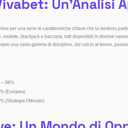
ivabet: Un’Analisi 
ine per una serie di caratteristiche chiave che la rendono partico
roulette, blackjack e baccarat, tutti disponibili in diverse varian
re una vasta gamma di discipline, dal calcio al tennis, passando
 – 98%
3% (Europea)
% (Strategia Ottimale)
e: Un Mondo di Opp