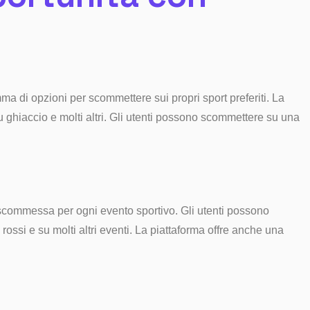
a di opzioni per scommettere sui propri sport preferiti. La
u ghiaccio e molti altri. Gli utenti possono scommettere su una
i scommessa per ogni evento sportivo. Gli utenti possono
 rossi e su molti altri eventi. La piattaforma offre anche una