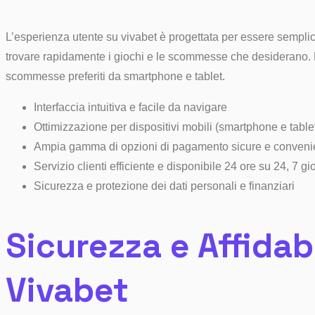
L’esperienza utente su vivabet è progettata per essere semplice,
trovare rapidamente i giochi e le scommesse che desiderano. La p
scommesse preferiti da smartphone e tablet.
Interfaccia intuitiva e facile da navigare
Ottimizzazione per dispositivi mobili (smartphone e table
Ampia gamma di opzioni di pagamento sicure e conveni
Servizio clienti efficiente e disponibile 24 ore su 24, 7 gi
Sicurezza e protezione dei dati personali e finanziari
Sicurezza e Affida
Vivabet