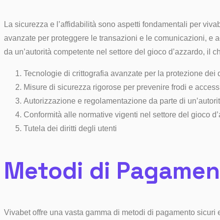
La sicurezza e l’affidabilità sono aspetti fondamentali per vivabe
avanzate per proteggere le transazioni e le comunicazioni, e ad
da un’autorità competente nel settore del gioco d’azzardo, il che 
Tecnologie di crittografia avanzate per la protezione dei 
Misure di sicurezza rigorose per prevenire frodi e access
Autorizzazione e regolamentazione da parte di un’autor
Conformità alle normative vigenti nel settore del gioco d
Tutela dei diritti degli utenti
Metodi di Pagament
Vivabet offre una vasta gamma di metodi di pagamento sicuri e co