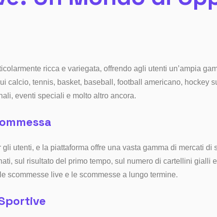
colarmente ricca e variegata, offrendo agli utenti un’ampia gamm
ui calcio, tennis, basket, baseball, football americano, hockey s
nali, eventi speciali e molto altro ancora.
Scommessa
 gli utenti, e la piattaforma offre una vasta gamma di mercati d
i, sul risultato del primo tempo, sul numero di cartellini gialli e
le scommesse live e le scommesse a lungo termine.
Sportive