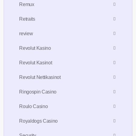
Remux
Retraits
review
Revolut Kasino
Revolut Kasinot
Revolut Nettikasinot
Ringospin Casino
Roulo Casino
Royaldogs Casino
Security