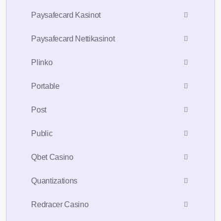
Paysafecard Kasinot
Paysafecard Nettikasinot
Plinko
Portable
Post
Public
Qbet Casino
Quantizations
Redracer Casino