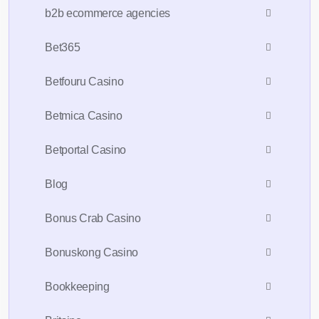
b2b ecommerce agencies
Bet365
Betfouru Casino
Betmica Casino
Betportal Casino
Blog
Bonus Crab Casino
Bonuskong Casino
Bookkeeping