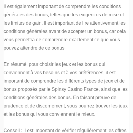
Il est également important de comprendre les conditions
générales des bonus, telles que les exigences de mise et
les limites de gain. Il est important de lire attentivement les
conditions générales avant de accepter un bonus, car cela
vous permettra de comprendre exactement ce que vous
pouvez attendre de ce bonus.
En résumé, pour choisir les jeux et les bonus qui
conviennent à vos besoins et à vos préférences, il est
important de comprendre les différents types de jeux et de
bonus proposés par le Spinsy Casino France, ainsi que les
conditions générales des bonus. En faisant preuve de
prudence et de discernement, vous pourrez trouver les jeux
et les bonus qui vous conviennent le mieux.
Conseil : Il est important de vérifier régulièrement les offres