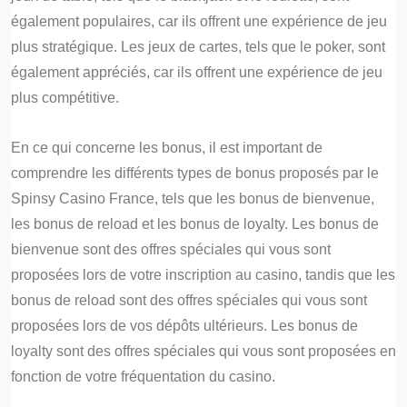
également populaires, car ils offrent une expérience de jeu
plus stratégique. Les jeux de cartes, tels que le poker, sont
également appréciés, car ils offrent une expérience de jeu
plus compétitive.
En ce qui concerne les bonus, il est important de
comprendre les différents types de bonus proposés par le
Spinsy Casino France, tels que les bonus de bienvenue,
les bonus de reload et les bonus de loyalty. Les bonus de
bienvenue sont des offres spéciales qui vous sont
proposées lors de votre inscription au casino, tandis que les
bonus de reload sont des offres spéciales qui vous sont
proposées lors de vos dépôts ultérieurs. Les bonus de
loyalty sont des offres spéciales qui vous sont proposées en
fonction de votre fréquentation du casino.