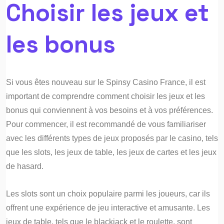
Choisir les jeux et
les bonus
Si vous êtes nouveau sur le Spinsy Casino France, il est
important de comprendre comment choisir les jeux et les
bonus qui conviennent à vos besoins et à vos préférences.
Pour commencer, il est recommandé de vous familiariser
avec les différents types de jeux proposés par le casino, tels
que les slots, les jeux de table, les jeux de cartes et les jeux
de hasard.
Les slots sont un choix populaire parmi les joueurs, car ils
offrent une expérience de jeu interactive et amusante. Les
jeux de table, tels que le blackjack et le roulette, sont