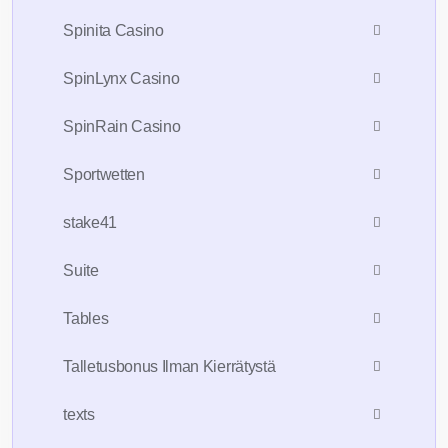
Spinita Casino
SpinLynx Casino
SpinRain Casino
Sportwetten
stake41
Suite
Tables
Talletusbonus Ilman Kierrätystä
texts