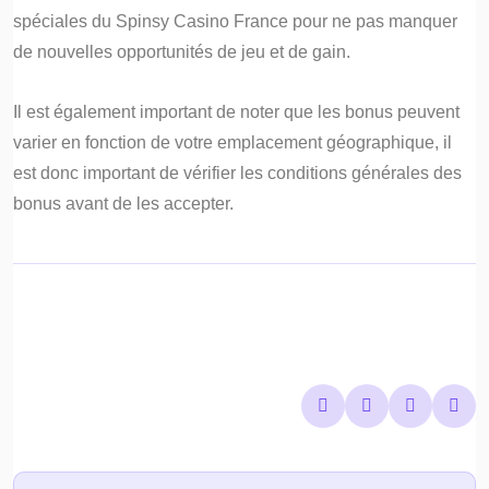
spéciales du Spinsy Casino France pour ne pas manquer
de nouvelles opportunités de jeu et de gain.
Il est également important de noter que les bonus peuvent
varier en fonction de votre emplacement géographique, il
est donc important de vérifier les conditions générales des
bonus avant de les accepter.