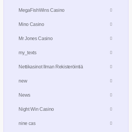
MegaFishWins Casino
Mino Casino
Mr Jones Casino
my_texts
Nettikasinot Ilman Rekisteröintiä
new
News
Night Win Casino
nine cas