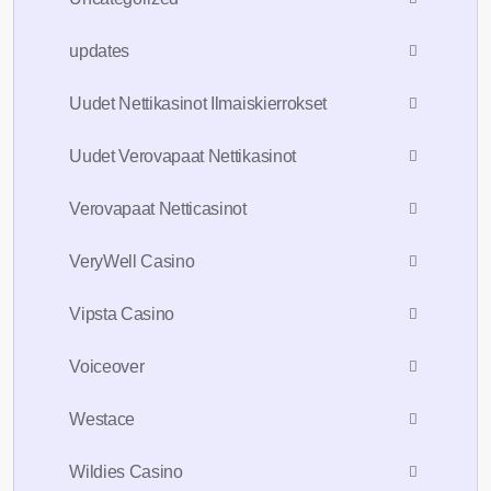
updates
Uudet Nettikasinot Ilmaiskierrokset
Uudet Verovapaat Nettikasinot
Verovapaat Netticasinot
VeryWell Casino
Vipsta Casino
Voiceover
Westace
Wildies Casino