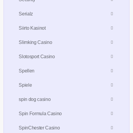
Serialz
Siirto Kasinot
Slimking Casino
Slotosport Casino
Spellen
Spiele
spin dog casino
Spin Formula Casino
SpinChester Casino