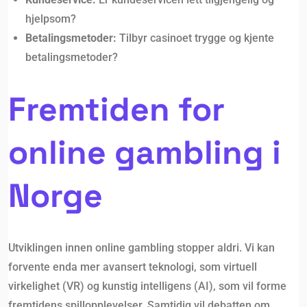
hjelpsom?
Betalingsmetoder:
Tilbyr casinoet trygge og kjente
betalingsmetoder?
Fremtiden for
online gambling i
Norge
Utviklingen innen online gambling stopper aldri. Vi kan
forvente enda mer avansert teknologi, som virtuell
virkelighet (VR) og kunstig intelligens (AI), som vil forme
fremtidens spillopplevelser. Samtidig vil debatten om