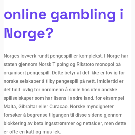
online gambling i
Norge?
Norges lovverk rundt pengespill er komplekst. I Norge har
staten gjennom Norsk Tipping og Rikstoto monopol på
organisert pengespill. Dette betyr at det ikke er lovlig for
norske selskaper å tilby pengespill på nett. Imidlertid er
det fullt lovlig for nordmenn å spille hos utenlandske
spillselskaper som har lisens i andre land, for eksempel
Malta, Gibraltar eller Curacao. Norske myndigheter
forsøker å begrense tilgangen til disse sidene gjennom
blokkering av betalingsstrømmer og nettsider, men dette
er ofte en katt-og-mus-lek.