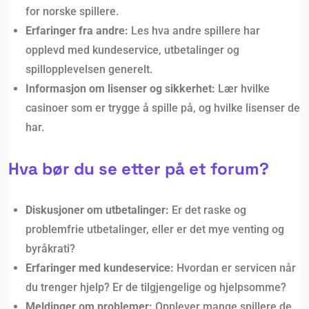
for norske spillere.
Erfaringer fra andre:
Les hva andre spillere har
opplevd med kundeservice, utbetalinger og
spillopplevelsen generelt.
Informasjon om lisenser og sikkerhet:
Lær hvilke
casinoer som er trygge å spille på, og hvilke lisenser de
har.
Hva bør du se etter på et forum?
Diskusjoner om utbetalinger:
Er det raske og
problemfrie utbetalinger, eller er det mye venting og
byråkrati?
Erfaringer med kundeservice:
Hvordan er servicen når
du trenger hjelp? Er de tilgjengelige og hjelpsomme?
Meldinger om problemer:
Opplever mange spillere de