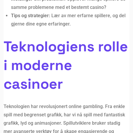
samme problemene med et bestemt casino?
Tips og strategier:
Lær av mer erfarne spillere, og del
gjerne dine egne erfaringer.
Teknologiens rolle
i moderne
casinoer
Teknologien har revolusjonert online gambling. Fra enkle
spill med begrenset grafikk, har vi nå spill med fantastisk
grafikk, lyd og animasjoner. Spillutviklere bruker stadig
mer avanserte verktøy for å skape engasjerende og