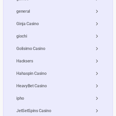
general
Ginja Casino
giochi
Golisimo Casino
Hacksers
Hahaspin Casino
HeavyBet Casino
ipho
JetSetSpins Casino