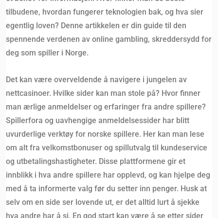
tilbudene, hvordan fungerer teknologien bak, og hva sier
egentlig loven? Denne artikkelen er din guide til den
spennende verdenen av online gambling, skreddersydd for
deg som spiller i Norge.
Det kan være overveldende å navigere i jungelen av
nettcasinoer. Hvilke sider kan man stole på? Hvor finner
man ærlige anmeldelser og erfaringer fra andre spillere?
Spillerfora og uavhengige anmeldelsessider har blitt
uvurderlige verktøy for norske spillere. Her kan man lese
om alt fra velkomstbonuser og spillutvalg til kundeservice
og utbetalingshastigheter. Disse plattformene gir et
innblikk i hva andre spillere har opplevd, og kan hjelpe deg
med å ta informerte valg før du setter inn penger. Husk at
selv om en side ser lovende ut, er det alltid lurt å sjekke
hva andre har å si. En god start kan være å se etter sider