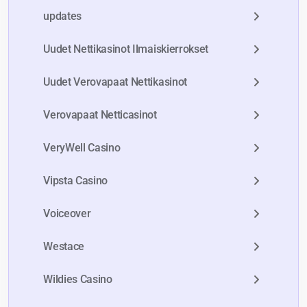
updates
Uudet Nettikasinot Ilmaiskierrokset
Uudet Verovapaat Nettikasinot
Verovapaat Netticasinot
VeryWell Casino
Vipsta Casino
Voiceover
Westace
Wildies Casino