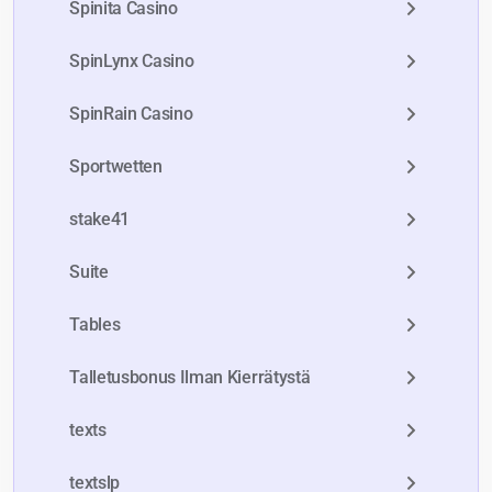
Spinita Casino
SpinLynx Casino
SpinRain Casino
Sportwetten
stake41
Suite
Tables
Talletusbonus Ilman Kierrätystä
texts
textslp