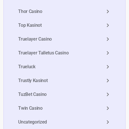
Thor Casino
Top Kasinot
Truelayer Casino
Truelayer Talletus Casino
Trueluck
Trustly Kasinot
TuzBet Casino
Twin Casino
Uncategorized