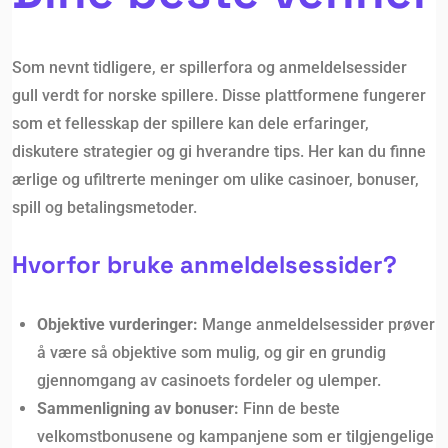
Som nevnt tidligere, er spillerfora og anmeldelsessider
gull verdt for norske spillere. Disse plattformene fungerer
som et fellesskap der spillere kan dele erfaringer,
diskutere strategier og gi hverandre tips. Her kan du finne
ærlige og ufiltrerte meninger om ulike casinoer, bonuser,
spill og betalingsmetoder.
Hvorfor bruke anmeldelsessider?
Objektive vurderinger:
Mange anmeldelsessider prøver
å være så objektive som mulig, og gir en grundig
gjennomgang av casinoets fordeler og ulemper.
Sammenligning av bonuser:
Finn de beste
velkomstbonusene og kampanjene som er tilgjengelige