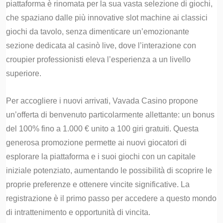
piattaforma è rinomata per la sua vasta selezione di giochi,
che spaziano dalle più innovative slot machine ai classici
giochi da tavolo, senza dimenticare un’emozionante
sezione dedicata al casinò live, dove l’interazione con
croupier professionisti eleva l’esperienza a un livello
superiore.
Per accogliere i nuovi arrivati, Vavada Casino propone
un’offerta di benvenuto particolarmente allettante: un bonus
del 100% fino a 1.000 € unito a 100 giri gratuiti. Questa
generosa promozione permette ai nuovi giocatori di
esplorare la piattaforma e i suoi giochi con un capitale
iniziale potenziato, aumentando le possibilità di scoprire le
proprie preferenze e ottenere vincite significative. La
registrazione è il primo passo per accedere a questo mondo
di intrattenimento e opportunità di vincita.