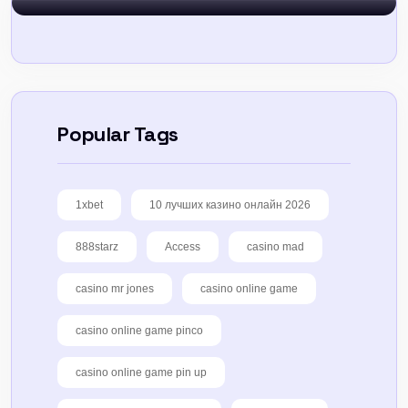
Popular Tags
1xbet
10 лучших казино онлайн 2026
888starz
Access
casino mad
casino mr jones
casino online game
casino online game pinco
casino online game pin up