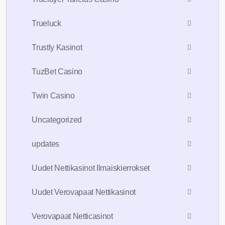
Trueluck
Trustly Kasinot
TuzBet Casino
Twin Casino
Uncategorized
updates
Uudet Nettikasinot Ilmaiskierrokset
Uudet Verovapaat Nettikasinot
Verovapaat Netticasinot