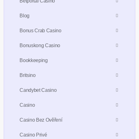
Betportal Casino
Blog
Bonus Crab Casino
Bonuskong Casino
Bookkeeping
Britsino
Candybet Casino
Casino
Casino Bez Ověření
Casino Privé