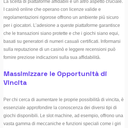
La scelta di piattaforme affidabili è un altro aspetto cruciale.
I casinò online che operano con licenze valide e
regolamentazioni rigorose offrono un ambiente più sicuro
per i giocatori. L’adesione a queste piattaforme garantisce
che le transazioni siano protette e che i giochi siano equi,
basati su generatori di numeri casuali certificati. Informarsi
sulla reputazione di un casinò e leggere recensioni può
fornire preziose indicazioni sulla sua affidabilità.
Massimizzare le Opportunità di
Vincita
Per chi cerca di aumentare le proprie possibilità di vincita, è
essenziale approfondire la conoscenza dei diversi tipi di
giochi disponibili. Le slot machine, ad esempio, offrono una
vasta gamma di meccaniche e funzioni speciali come i giri