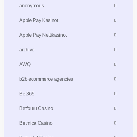
anonymous
Apple Pay Kasinot
Apple Pay Nettikasinot
archive
AWQ
b2b ecommerce agencies
Bet365
Betfouru Casino
Betmica Casino