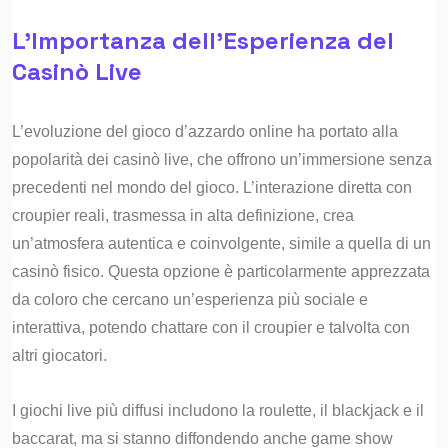
L’Importanza dell’Esperienza del
Casinò Live
L’evoluzione del gioco d’azzardo online ha portato alla
popolarità dei casinò live, che offrono un’immersione senza
precedenti nel mondo del gioco. L’interazione diretta con
croupier reali, trasmessa in alta definizione, crea
un’atmosfera autentica e coinvolgente, simile a quella di un
casinò fisico. Questa opzione è particolarmente apprezzata
da coloro che cercano un’esperienza più sociale e
interattiva, potendo chattare con il croupier e talvolta con
altri giocatori.
I giochi live più diffusi includono la roulette, il blackjack e il
baccarat, ma si stanno diffondendo anche game show