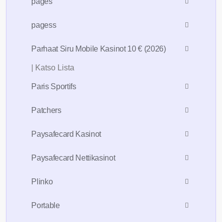
pages
pagess
Parhaat Siru Mobile Kasinot 10 € (2026)
| Katso Lista
Paris Sportifs
Patchers
Paysafecard Kasinot
Paysafecard Nettikasinot
Plinko
Portable