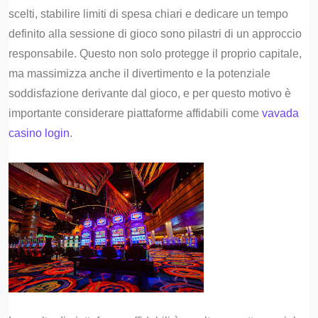
scelti, stabilire limiti di spesa chiari e dedicare un tempo
definito alla sessione di gioco sono pilastri di un approccio
responsabile. Questo non solo protegge il proprio capitale,
ma massimizza anche il divertimento e la potenziale
soddisfazione derivante dal gioco, e per questo motivo è
importante considerare piattaforme affidabili come
vavada
casino login
.