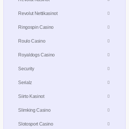
Revolut Nettikasinot
Ringospin Casino
Roulo Casino
Royaldogs Casino
Security
Serialz
Siirto Kasinot
Slimking Casino
Slotosport Casino