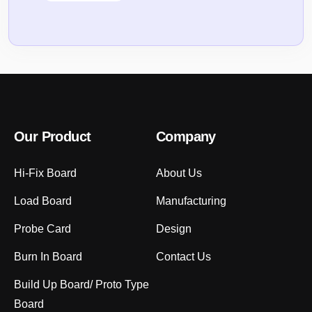
Our Product
Company
Hi-Fix Board
About Us
Load Board
Manufacturing
Probe Card
Design
Burn In Board
Contact Us
Build Up Board/ Proto Type
Board