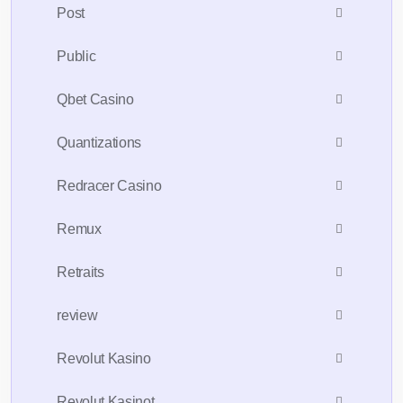
Post
Public
Qbet Casino
Quantizations
Redracer Casino
Remux
Retraits
review
Revolut Kasino
Revolut Kasinot