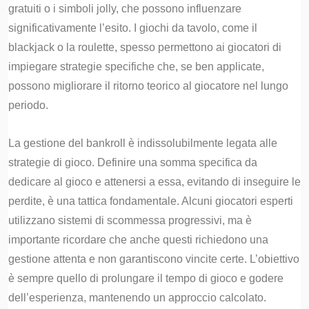
gratuiti o i simboli jolly, che possono influenzare
significativamente l’esito. I giochi da tavolo, come il
blackjack o la roulette, spesso permettono ai giocatori di
impiegare strategie specifiche che, se ben applicate,
possono migliorare il ritorno teorico al giocatore nel lungo
periodo.
La gestione del bankroll è indissolubilmente legata alle
strategie di gioco. Definire una somma specifica da
dedicare al gioco e attenersi a essa, evitando di inseguire le
perdite, è una tattica fondamentale. Alcuni giocatori esperti
utilizzano sistemi di scommessa progressivi, ma è
importante ricordare che anche questi richiedono una
gestione attenta e non garantiscono vincite certe. L’obiettivo
è sempre quello di prolungare il tempo di gioco e godere
dell’esperienza, mantenendo un approccio calcolato.