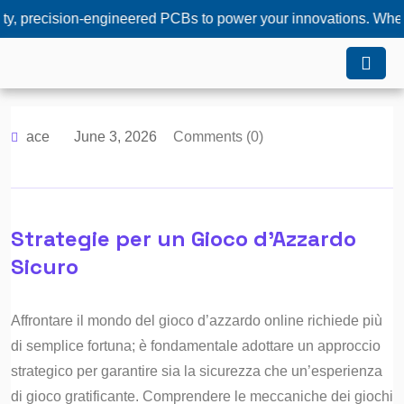
sion-engineered PCBs to power your innovations. Whether you n
ace
June 3, 2026
Comments (0)
Strategie per un Gioco d’Azzardo
Sicuro
Affrontare il mondo del gioco d’azzardo online richiede più
di semplice fortuna; è fondamentale adottare un approccio
strategico per garantire sia la sicurezza che un’esperienza
di gioco gratificante. Comprendere le meccaniche dei giochi