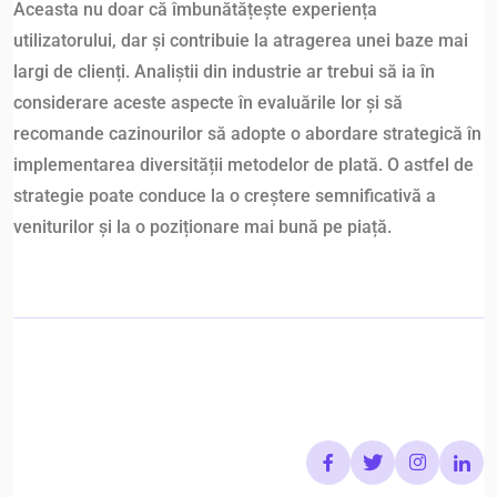
Aceasta nu doar că îmbunătățește experiența
utilizatorului, dar și contribuie la atragerea unei baze mai
largi de clienți. Analiștii din industrie ar trebui să ia în
considerare aceste aspecte în evaluările lor și să
recomande cazinourilor să adopte o abordare strategică în
implementarea diversității metodelor de plată. O astfel de
strategie poate conduce la o creștere semnificativă a
veniturilor și la o poziționare mai bună pe piață.