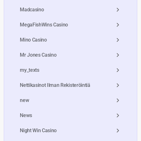
Madcasino
MegaFishWins Casino
Mino Casino
Mr Jones Casino
my_texts
Nettikasinot Ilman Rekisteröintiä
new
News
Night Win Casino