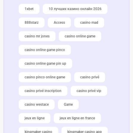
1xbet
10 лучших казино онлайн 2026
888starz
Access
casino mad
casino mr jones
casino online game
casino online game pinco
casino online game pin up
casino pinco online game
casino privé
casino privé inscription
casino privé vip
casino westace
Game
jeux en ligne
jeux en ligne en france
kingmaker casino
kingmaker casino app