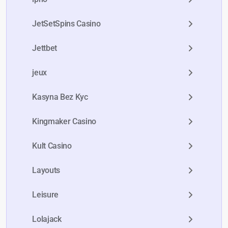
JetSetSpins Casino
Jettbet
jeux
Kasyna Bez Kyc
Kingmaker Casino
Kult Casino
Layouts
Leisure
Lolajack