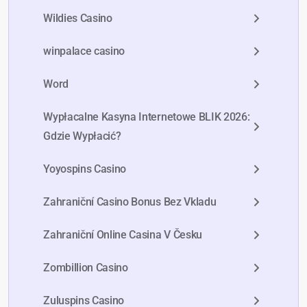
Wildies Casino
winpalace casino
Word
Wypłacalne Kasyna Internetowe BLIK 2026:
Gdzie Wypłacić?
Yoyospins Casino
Zahraniční Casino Bonus Bez Vkladu
Zahraniční Online Casina V Česku
Zombillion Casino
Zuluspins Casino