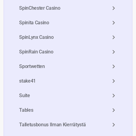
SpinChester Casino
Spinita Casino
SpinLynx Casino
SpinRain Casino
Sportwetten
stake41
Suite
Tables
Talletusbonus Ilman Kierrätystä