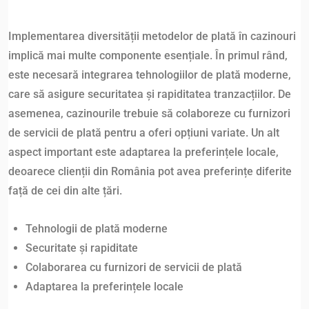
Implementarea diversității metodelor de plată în cazinouri
implică mai multe componente esențiale. În primul rând,
este necesară integrarea tehnologiilor de plată moderne,
care să asigure securitatea și rapiditatea tranzacțiilor. De
asemenea, cazinourile trebuie să colaboreze cu furnizori
de servicii de plată pentru a oferi opțiuni variate. Un alt
aspect important este adaptarea la preferințele locale,
deoarece clienții din România pot avea preferințe diferite
față de cei din alte țări.
Tehnologii de plată moderne
Securitate și rapiditate
Colaborarea cu furnizori de servicii de plată
Adaptarea la preferințele locale