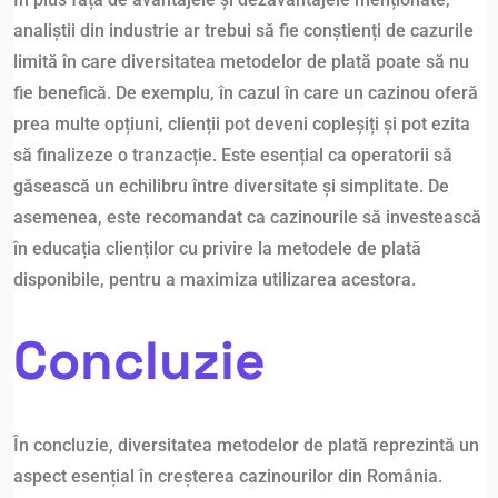
analiștii din industrie ar trebui să fie conștienți de cazurile
limită în care diversitatea metodelor de plată poate să nu
fie benefică. De exemplu, în cazul în care un cazinou oferă
prea multe opțiuni, clienții pot deveni copleșiți și pot ezita
să finalizeze o tranzacție. Este esențial ca operatorii să
găsească un echilibru între diversitate și simplitate. De
asemenea, este recomandat ca cazinourile să investească
în educația clienților cu privire la metodele de plată
disponibile, pentru a maximiza utilizarea acestora.
Concluzie
În concluzie, diversitatea metodelor de plată reprezintă un
aspect esențial în creșterea cazinourilor din România.