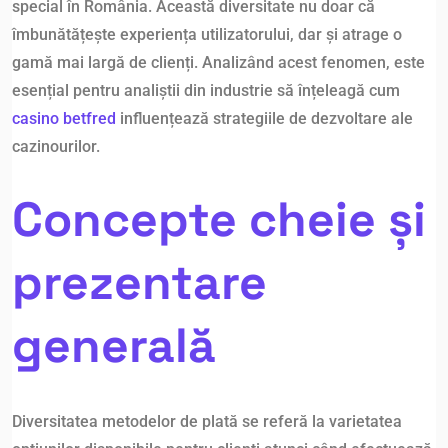
special în România. Această diversitate nu doar că
îmbunătățește experiența utilizatorului, dar și atrage o
gamă mai largă de clienți. Analizând acest fenomen, este
esențial pentru analiștii din industrie să înțeleagă cum
casino betfred
influențează strategiile de dezvoltare ale
cazinourilor.
Concepte cheie și
prezentare
generală
Diversitatea metodelor de plată se referă la varietatea