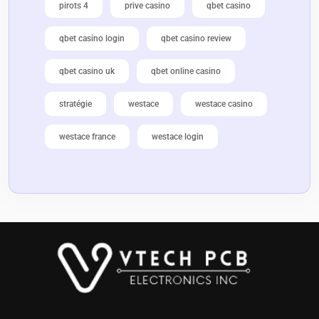
pirots 4
prive casino
qbet casino
qbet casino login
qbet casino review
qbet casino uk
qbet online casino
stratégie
westace
westace casino
westace france
westace login