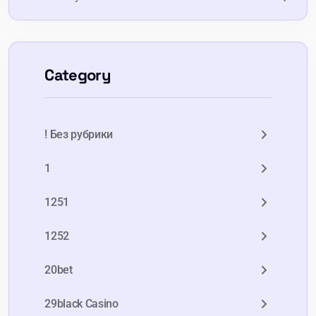
Category
! Без рубрики
1
1251
1252
20bet
29black Casino