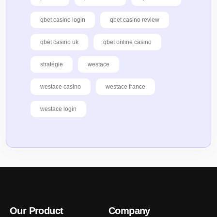
qbet casino login
qbet casino review
qbet casino uk
qbet online casino
stratégie
westace
westace casino
westace france
westace login
Our Product
Company