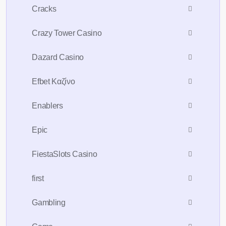
Cracks
Crazy Tower Сasino
Dazard Casino
Efbet Καζίνο
Enablers
Epic
FiestaSlots Casino
first
Gambling