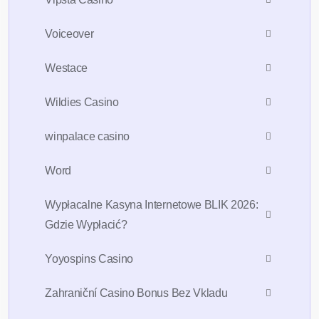
Voiceover
Westace
Wildies Casino
winpalace casino
Word
Wypłacalne Kasyna Internetowe BLIK 2026:
Gdzie Wypłacić?
Yoyospins Casino
Zahraniční Casino Bonus Bez Vkladu