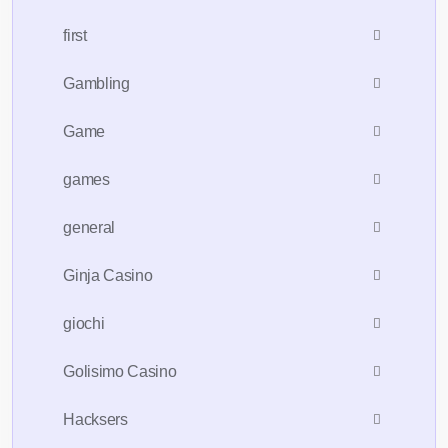
first
Gambling
Game
games
general
Ginja Casino
giochi
Golisimo Casino
Hacksers