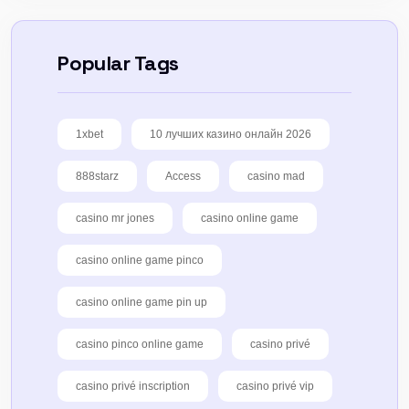
Popular Tags
1xbet
10 лучших казино онлайн 2026
888starz
Access
casino mad
casino mr jones
casino online game
casino online game pinco
casino online game pin up
casino pinco online game
casino privé
casino privé inscription
casino privé vip