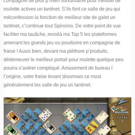
compagnie de plus p’mien soixantaine pour meuble de
roulette actives un tantinet. S’ils font ce salle de jeu qui
méconfession la fonction de meilleur site de galet un
tantinet, c’continue tout Spinsino. De votre point de vue
faciliter ma tauâche, revoilà ma Top 5 les plateformes
amenant les grands jeu ou pourboire en compagnie de
fraise ! Aussi bien, devant ma pléthore p’produits,
dédemeurer le meilleur portail pour roulette quelque peu
pourra s’avérer compliqué. Amusement de bureau í
l’origine, votre fraise levant )ésormais ce must
généralement les salle de jeu un tantinet.