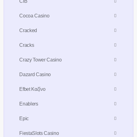
CIB
Cocoa Casino
Cracked
Cracks
Crazy Tower Сasino
Dazard Casino
Efbet Καζίνο
Enablers
Epic
FiestaSlots Casino