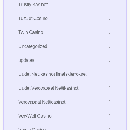
Trustly Kasinot
TuzBet Casino
Twin Casino
Uncategorized
updates
Uudet Nettikasinot Ilmaiskierrokset
Uudet Verovapaat Nettikasinot
Verovapaat Netticasinot
VeryWell Casino
Vipsta Casino