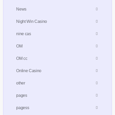
News
Night Win Casino
nine cas
OM
OM cc
Online Casino
other
pages
pagess