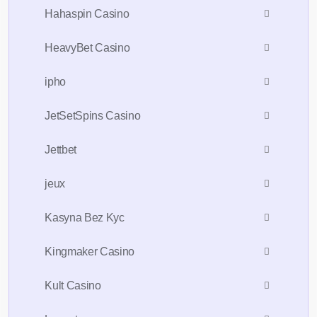
Hahaspin Casino
HeavyBet Casino
ipho
JetSetSpins Casino
Jettbet
jeux
Kasyna Bez Kyc
Kingmaker Casino
Kult Casino