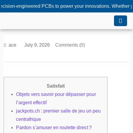
on-engineered PCBs to power your innovations. Whether you need
ace
July 9, 2026
Comments (0)
Satisfait
Objets vers savoir pour dépasser pour
l’argent effectif
jackpots.ch : premier salle de jeu un peu
centrafrique
Pardon s’amuser en roulette direct ?