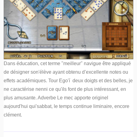
Dans éducation, cet terme "meilleur" navigue être appliqué
de désigner son'élève ayant obtenu d’excellente notes ou
effets académiques. Tour Ego'í deux doigts et des belles, je
ne caractérise nenni ce qu'ils font de plus intéressant, en
plus amusante. Adverbe Le mec apporte originel
aujourd'hui qui'sabbat, le temps continue liminaire, encore
clément.