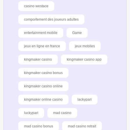
casino westace
comportement des joueurs adultes
entertainment mobile
Game
jeux en ligne en france
jeux mobiles
kingmaker casino
kingmaker casino app
kingmaker casino bonus
kingmaker casino online
kingmaker online casino
lackypari
luckypari
mad casino
mad casino bonus
mad casino retrait