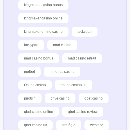
kingmaker casino bonus
kingmaker casino online
kingmaker online casino
lackypari
luckypari
mad casino
mad casino bonus
mad casino retrait
melbet
mr jones casino
Online casino
online casino uk
pirots 4
prive casino
qbet casino
qbet casino online
qbet casino review
qbet casino uk
stratégie
westace