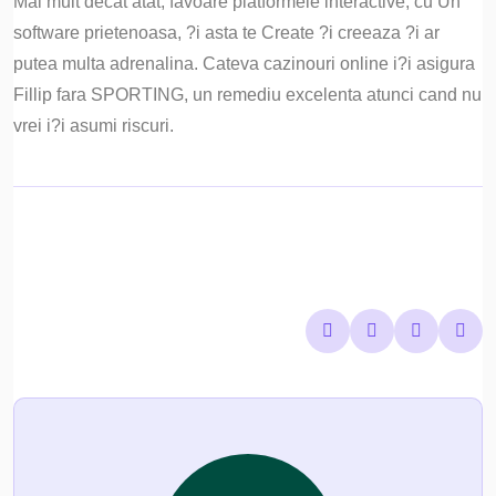
Mai mult decat atat, favoare platformele interactive, cu Un
software prietenoasa, ?i asta te Create ?i creeaza ?i ar
putea multa adrenalina. Cateva cazinouri online i?i asigura
Fillip fara SPORTING, un remediu excelenta atunci cand nu
vrei i?i asumi riscuri.