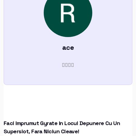
ace
Faci Imprumut Gyrate In Locul Depunere Cu Un
Superslot, Fara Niciun Cleave!