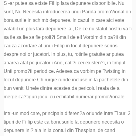
S -ar putea sa existe Fillip fara depunere disponibile. Nu
sunt, Nu Necesita introducerea unui Parola promo?ional on
bonusurile in schimb depunere. In cazul in care aici este
valabil un plus fara depunere la , De ce nu sfatul nostru va fi
sa fie sa fie sa fie profi?i Small de el! Vorbim din pa?ii din
cauza acordare al unui Fillip in locul depunere serios
despre noilor jucatori. In plus, tu, rotirile gratuite ar putea
aparea atat pe jucatorii Ane, cat ?i cei existen?i, in timpul
Unii promo?ii periodice. Adesea ca vorbim pe Twisting in
locul depunere Chirurgie runde incluse in la pachetele din
bun venit, Unele dintre acestea da pericolul reala de a
merge ca?tiguri jocul cu echitabil numerar promo?ionale.
Intr -un mod care, principala diferen?a oriunde intre Tipuri 2
tipuri de Fillip este ca bonusurile la depunere necesita o
depunere ini?iala in la contul din Thespian, de cand