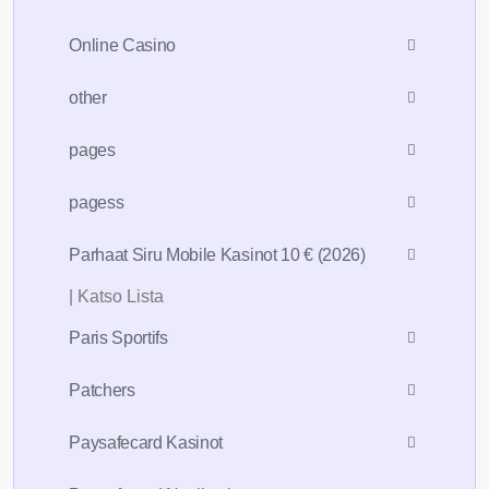
Online Casino
other
pages
pagess
Parhaat Siru Mobile Kasinot 10 € (2026)
| Katso Lista
Paris Sportifs
Patchers
Paysafecard Kasinot