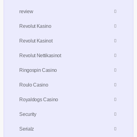
review
Revolut Kasino
Revolut Kasinot
Revolut Nettikasinot
Ringospin Casino
Roulo Casino
Royaldogs Casino
Security
Serialz