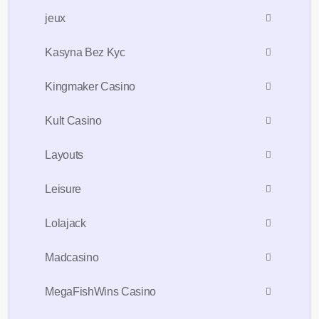
jeux
Kasyna Bez Kyc
Kingmaker Casino
Kult Casino
Layouts
Leisure
Lolajack
Madcasino
MegaFishWins Casino