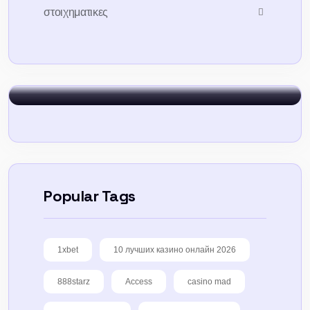
στοιχηματικες
Sign In
Popular Tags
1xbet
10 лучших казино онлайн 2026
888starz
Access
casino mad