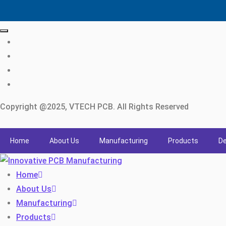
Copyright @2025, VTECH PCB. All Rights Reserved
Home
About Us
Manufacturing
Products
De
Home
About Us
Manufacturing
Products