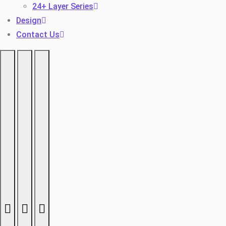
24+ Layer Series
Design
Contact Us