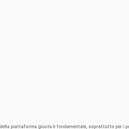
ella piattaforma giusta è fondamentale, soprattutto per i pr