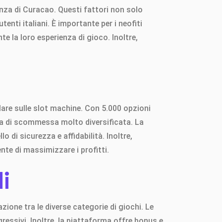
enza di Curacao. Questi fattori non solo
nti italiani. È importante per i neofiti
 la loro esperienza di gioco. Inoltre,
are sulle slot machine. Con 5.000 opzioni
nza di scommessa molto diversificata. La
o di sicurezza e affidabilità. Inoltre,
nte di massimizzare i profitti.
i
azione tra le diverse categorie di giochi. Le
ressivi. Inoltre, la piattaforma offre bonus e