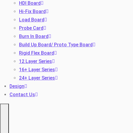
HDI Board
Hi-Fix Board
Load Board
Probe Card
Burn In Board
Build Up Board/ Proto Type Board
Rigid Flex Board
12 Layer Series
16+ Layer Series
24+ Layer Series
Design
Contact Us