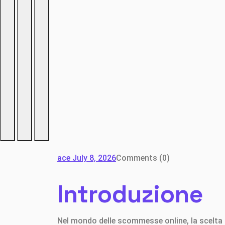
ace
July 8, 2026
Comments (0)
Introduzione
Nel mondo delle scommesse online, la scelta d