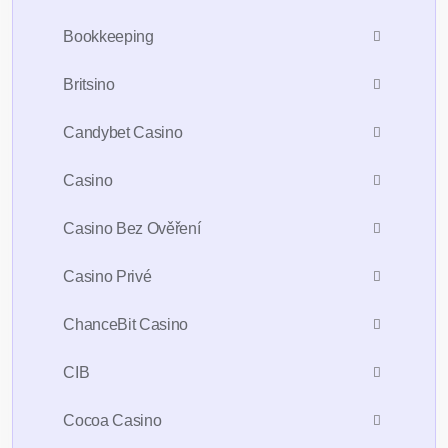
Bookkeeping
Britsino
Candybet Casino
Casino
Casino Bez Ověření
Casino Privé
ChanceBit Casino
CIB
Cocoa Casino