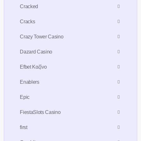
Cracked
Cracks
Crazy Tower Сasino
Dazard Casino
Efbet Καζίνο
Enablers
Epic
FiestaSlots Casino
first