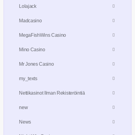
Lolajack
Madcasino
MegaFishWins Casino
Mino Casino
Mr Jones Casino
my_texts
Nettikasinot Ilman Rekisteröintiä
new
News