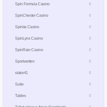
Spin Formula Casino
SpinChester Casino
Spinita Casino
SpinLynx Casino
SpinRain Casino
Sportwetten
stake41
Suite
Tables