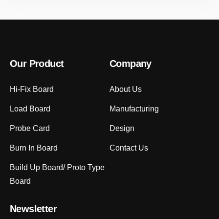
Our Product
Company
Hi-Fix Board
About Us
Load Board
Manufacturing
Probe Card
Design
Burn In Board
Contact Us
Build Up Board/ Proto Type
Board
Newsletter