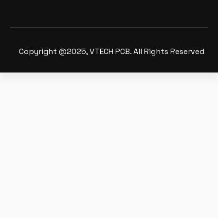
Copyright @2025, VTECH PCB. All Rights Reserved