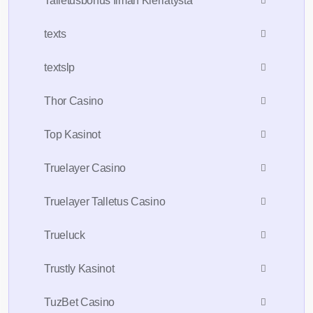
Talletusbonus Ilman Kierrätystä
texts
textslp
Thor Casino
Top Kasinot
Truelayer Casino
Truelayer Talletus Casino
Trueluck
Trustly Kasinot
TuzBet Casino