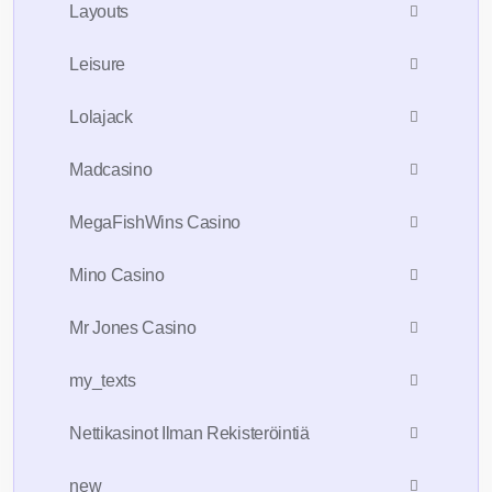
Layouts
Leisure
Lolajack
Madcasino
MegaFishWins Casino
Mino Casino
Mr Jones Casino
my_texts
Nettikasinot Ilman Rekisteröintiä
new