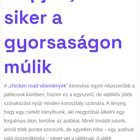
siker a
gyorsaságon
múlik
A „
chicken road vélemények
” keresése egyre népszerűbb a
játékosok körében, hiszen ez a egyszerű, de addiktív játék
szórakozást nyújt minden korosztály számára. A lényeg,
hogy egy csirkét irányítsunk, aki megpróbál átkelni egy
forgalmas úton, kerülve az autókat. Minél tovább jutunk,
annál több pontot szerzünk, de egyetlen hiba – egy autóval
való összeütközés – véget vet a játéknak. A játék