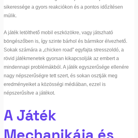
sikeressége a gyors reakciókon és a pontos időzítésen
múlik.
A játék letölthető mobil eszközökre, vagy játszható
böngészőben is, így szinte bárhol és bármikor élvezhető.
Sokak számára a „chicken road” egyfajta stresszoldó, a
rövid játékmenetek gyorsan kikapcsolják az embert a
mindennapi problémákból. A játék egyszerűsége ellenére
nagy népszerűségre tett szert, és sokan osztják meg
eredményeiket a közösségi médiában, ezzel is
népszerűsítve a játékot.
A Játék
Mechanikája és