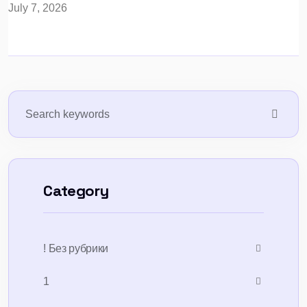
Any Hassle From Holding Considerable Amounts Of
July 7, 2026
Cash
Category
! Без рубрики
1