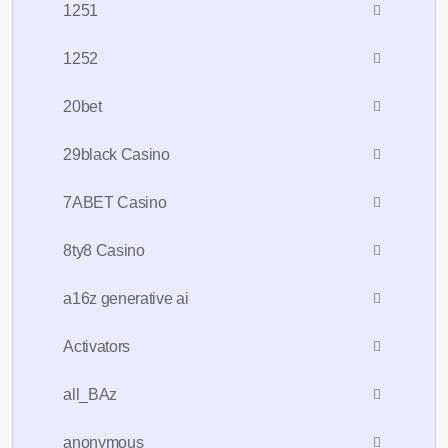
1251
1252
20bet
29black Casino
7ABET Casino
8ty8 Casino
a16z generative ai
Activators
all_BAz
anonymous