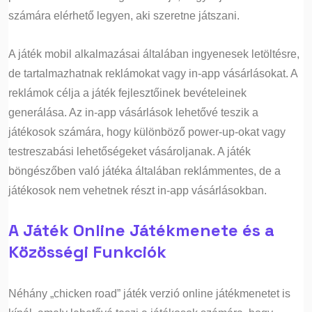
számára elérhető legyen, aki szeretne játszani.
A játék mobil alkalmazásai általában ingyenesek letöltésre,
de tartalmazhatnak reklámokat vagy in-app vásárlásokat. A
reklámok célja a játék fejlesztőinek bevételeinek
generálása. Az in-app vásárlások lehetővé teszik a
játékosok számára, hogy különböző power-up-okat vagy
testreszabási lehetőségeket vásároljanak. A játék
böngészőben való játéka általában reklámmentes, de a
játékosok nem vehetnek részt in-app vásárlásokban.
A Játék Online Játékmenete és a
Közösségi Funkciók
Néhány „chicken road” játék verzió online játékmenetet is