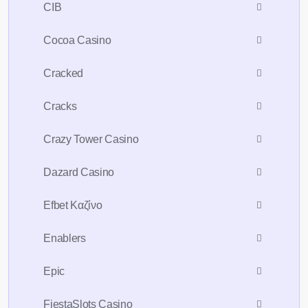
CIB
Cocoa Casino
Cracked
Cracks
Crazy Tower Сasino
Dazard Casino
Efbet Καζίνο
Enablers
Epic
FiestaSlots Casino