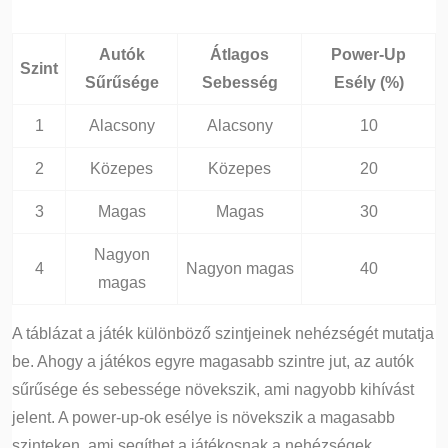
Autók
Átlagos
Power-Up
Szint
Sűrűsége
Sebesség
Esély (%)
1
Alacsony
Alacsony
10
2
Közepes
Közepes
20
3
Magas
Magas
30
Nagyon
4
Nagyon magas
40
magas
A táblázat a játék különböző szintjeinek nehézségét mutatja
be. Ahogy a játékos egyre magasabb szintre jut, az autók
sűrűsége és sebessége növekszik, ami nagyobb kihívást
jelent. A power-up-ok esélye is növekszik a magasabb
szinteken, ami segíthet a játékosnak a nehézségek