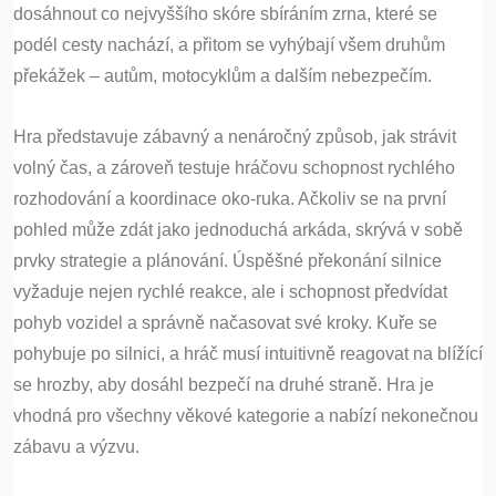
dosáhnout co nejvyššího skóre sbíráním zrna, které se
podél cesty nachází, a přitom se vyhýbají všem druhům
překážek – autům, motocyklům a dalším nebezpečím.
Hra představuje zábavný a nenáročný způsob, jak strávit
volný čas, a zároveň testuje hráčovu schopnost rychlého
rozhodování a koordinace oko-ruka. Ačkoliv se na první
pohled může zdát jako jednoduchá arkáda, skrývá v sobě
prvky strategie a plánování. Úspěšné překonání silnice
vyžaduje nejen rychlé reakce, ale i schopnost předvídat
pohyb vozidel a správně načasovat své kroky. Kuře se
pohybuje po silnici, a hráč musí intuitivně reagovat na blížící
se hrozby, aby dosáhl bezpečí na druhé straně. Hra je
vhodná pro všechny věkové kategorie a nabízí nekonečnou
zábavu a výzvu.