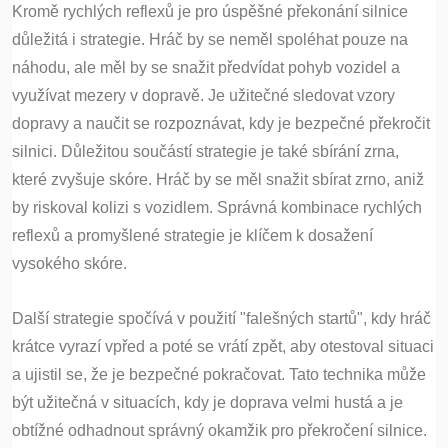
Kromě rychlých reflexů je pro úspěšné překonání silnice
důležitá i strategie. Hráč by se neměl spoléhat pouze na
náhodu, ale měl by se snažit předvídat pohyb vozidel a
využívat mezery v dopravě. Je užitečné sledovat vzory
dopravy a naučit se rozpoznávat, kdy je bezpečné překročit
silnici. Důležitou součástí strategie je také sbírání zrna,
které zvyšuje skóre. Hráč by se měl snažit sbírat zrno, aniž
by riskoval kolizi s vozidlem. Správná kombinace rychlých
reflexů a promyšlené strategie je klíčem k dosažení
vysokého skóre.
Další strategie spočívá v použití "falešných startů", kdy hráč
krátce vyrazí vpřed a poté se vrátí zpět, aby otestoval situaci
a ujistil se, že je bezpečné pokračovat. Tato technika může
být užitečná v situacích, kdy je doprava velmi hustá a je
obtížné odhadnout správný okamžik pro překročení silnice.