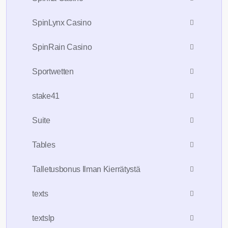
SpinLynx Casino
SpinRain Casino
Sportwetten
stake41
Suite
Tables
Talletusbonus Ilman Kierrätystä
texts
textslp