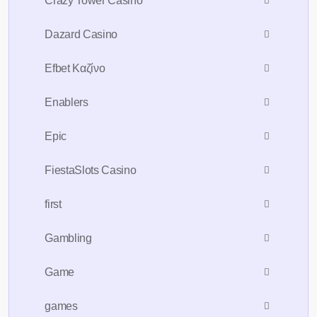
Crazy Tower Сasino
Dazard Casino
Efbet Καζίνο
Enablers
Epic
FiestaSlots Casino
first
Gambling
Game
games