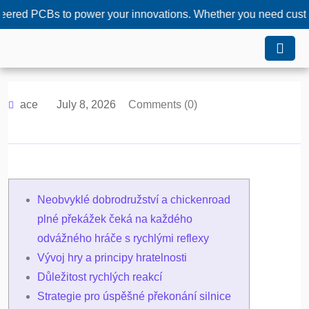
CBs to power your innovations. Whether you need custom solutio
ace
July 8, 2026
Comments (0)
Neobvyklé dobrodružství a chickenroad
plné překážek čeká na každého
odvážného hráče s rychlými reflexy
Vývoj hry a principy hratelnosti
Důležitost rychlých reakcí
Strategie pro úspěšné překonání silnice