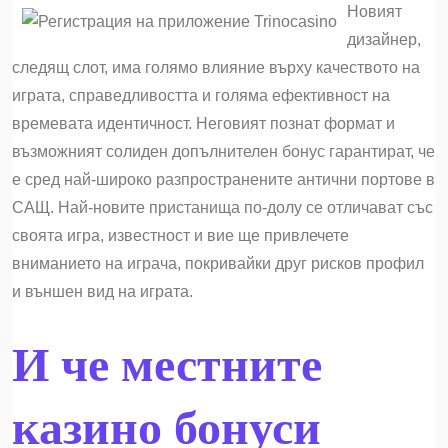
Новият
дизайнер,
следящ слот, има голямо влияние върху качеството на
играта, справедливостта и голяма ефективност на
времевата идентичност. Неговият познат формат и
възможният солиден допълнителен бонус гарантират, че
е сред най-широко разпространените антични портове в
САЩ. Най-новите пристанища по-долу се отличават със
своята игра, известност и вие ще привлечете
вниманието на играча, покривайки друг рисков профил
и външен вид на играта.
И че местните
казино бонуси