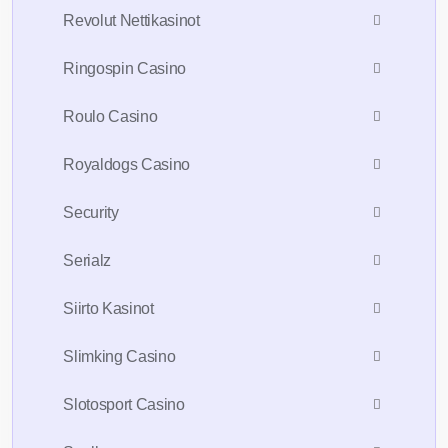
Revolut Nettikasinot
Ringospin Casino
Roulo Casino
Royaldogs Casino
Security
Serialz
Siirto Kasinot
Slimking Casino
Slotosport Casino