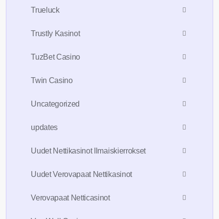
Trueluck
Trustly Kasinot
TuzBet Casino
Twin Casino
Uncategorized
updates
Uudet Nettikasinot Ilmaiskierrokset
Uudet Verovapaat Nettikasinot
Verovapaat Netticasinot