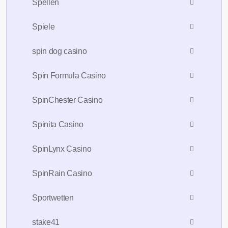
Spellen
Spiele
spin dog casino
Spin Formula Casino
SpinChester Casino
Spinita Casino
SpinLynx Casino
SpinRain Casino
Sportwetten
stake41