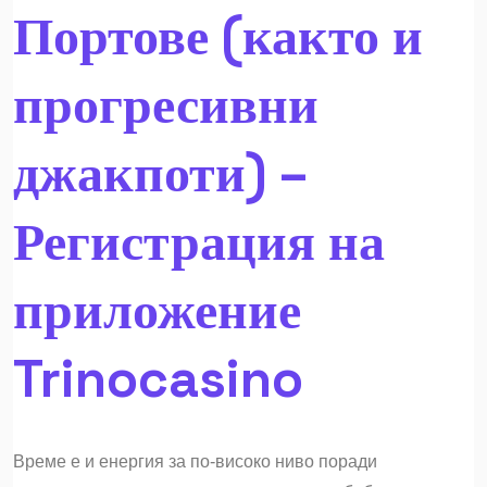
Портове (както и
прогресивни
джакпоти) –
Регистрация на
приложение
Trinocasino
Време е и енергия за по-високо ниво поради