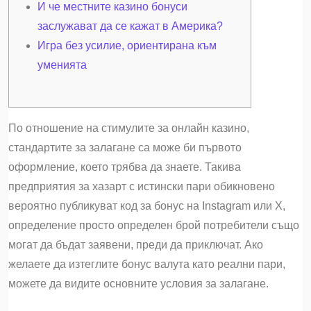
И че местните казино бонуси
заслужават да се кажат в Америка?
Игра без усилие, ориентирана към
уменията
По отношение на стимулите за онлайн казино,
стандартите за залагане са може би първото
оформление, което трябва да знаете. Такива
предприятия за хазарт с истински пари обикновено
вероятно публикуват код за бонус на Instagram или X,
определение просто определен брой потребители също
могат да бъдат заявени, преди да приключат.
Ако
желаете да изтеглите бонус валута като реални пари,
можете да видите основните условия за залагане.