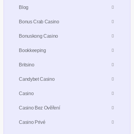
Blog
Bonus Crab Casino
Bonuskong Casino
Bookkeeping
Britsino
Candybet Casino
Casino
Casino Bez Ověření
Casino Privé