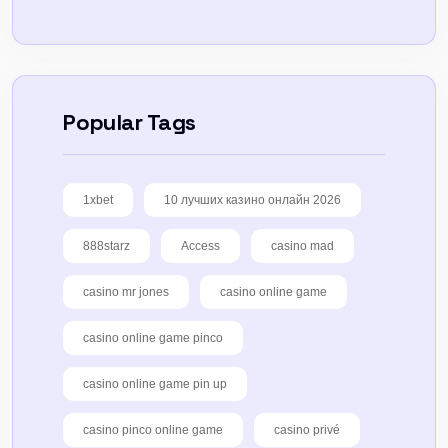
Popular Tags
1xbet
10 лучших казино онлайн 2026
888starz
Access
casino mad
casino mr jones
casino online game
casino online game pinco
casino online game pin up
casino pinco online game
casino privé