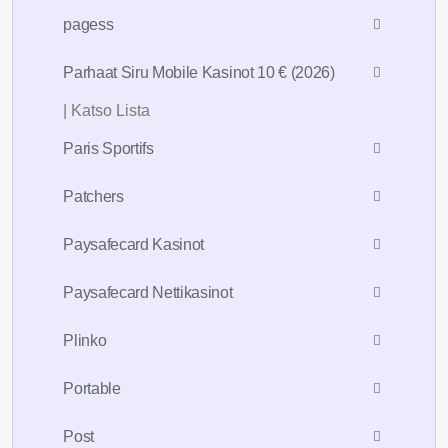
pagess
Parhaat Siru Mobile Kasinot 10 € (2026)
| Katso Lista
Paris Sportifs
Patchers
Paysafecard Kasinot
Paysafecard Nettikasinot
Plinko
Portable
Post