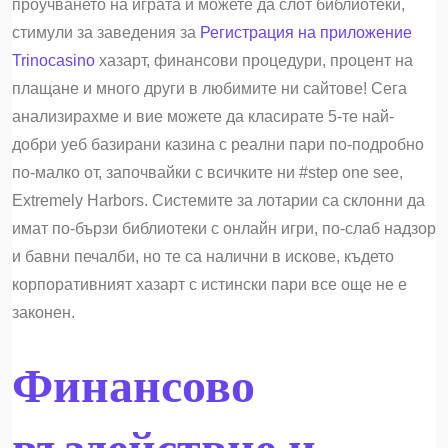
проучването на играта и можете да слот библиотеки,
стимули за заведения за
Регистрация на приложение
Trinocasino
хазарт, финансови процедури, процент на
плащане и много други в любимите ни сайтове! Сега
анализирахме и вие можете да класирате 5-те най-
добри уеб базирани казина с реални пари по-подробно
по-малко от, започвайки с всичките ни #step one see,
Extremely Harbors. Системите за лотарии са склонни да
имат по-бързи библиотеки с онлайн игри, по-слаб надзор
и бавни печалби, но те са налични в искове, където
корпоративният хазарт с истински пари все още не е
законен.
Финансово