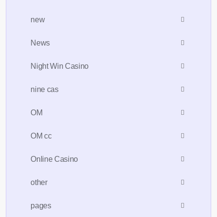
new
News
Night Win Casino
nine cas
OM
OM cc
Online Casino
other
pages