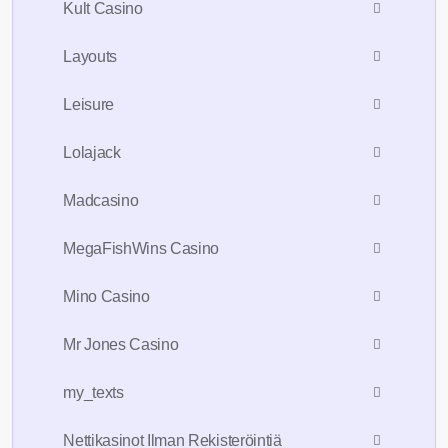
Kult Casino
Layouts
Leisure
Lolajack
Madcasino
MegaFishWins Casino
Mino Casino
Mr Jones Casino
my_texts
Nettikasinot Ilman Rekisteröintiä