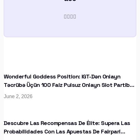
Wonderful Goddess Position: IGT-Dən Onlayn
Təcrübə Üçün 100 Faiz Pulsuz Onlayn Slot Partibet
Kazino Bonusu Oyunu
June 2, 2026
Descubre Las Recompensas De Élite: Supera Las
Probabilidades Con Las Apuestas De Fairpari
Casino