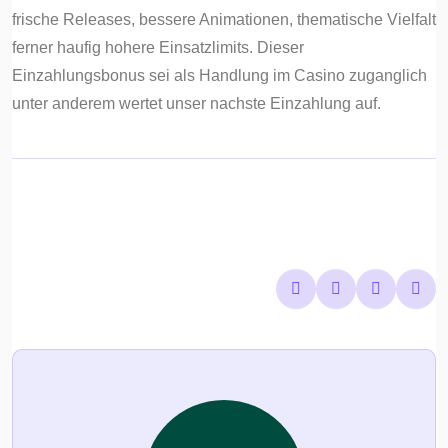
frische Releases, bessere Animationen, thematische Vielfalt
ferner haufig hohere Einsatzlimits. Dieser
Einzahlungsbonus sei als Handlung im Casino zuganglich
unter anderem wertet unser nachste Einzahlung auf.