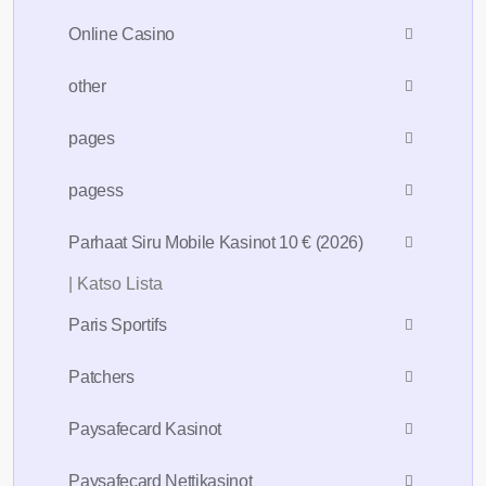
Online Casino
other
pages
pagess
Parhaat Siru Mobile Kasinot 10 € (2026)
| Katso Lista
Paris Sportifs
Patchers
Paysafecard Kasinot
Paysafecard Nettikasinot