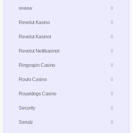
review
Revolut Kasino
Revolut Kasinot
Revolut Nettikasinot
Ringospin Casino
Roulo Casino
Royaldogs Casino
Security
Serialz