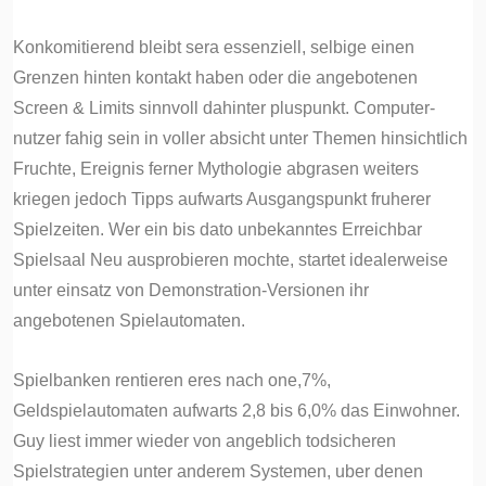
Konkomitierend bleibt sera essenziell, selbige einen
Grenzen hinten kontakt haben oder die angebotenen
Screen & Limits sinnvoll dahinter pluspunkt. Computer-
nutzer fahig sein in voller absicht unter Themen hinsichtlich
Fruchte, Ereignis ferner Mythologie abgrasen weiters
kriegen jedoch Tipps aufwarts Ausgangspunkt fruherer
Spielzeiten. Wer ein bis dato unbekanntes Erreichbar
Spielsaal Neu ausprobieren mochte, startet idealerweise
unter einsatz von Demonstration-Versionen ihr
angebotenen Spielautomaten.
Spielbanken rentieren eres nach one,7%,
Geldspielautomaten aufwarts 2,8 bis 6,0% das Einwohner.
Guy liest immer wieder von angeblich todsicheren
Spielstrategien unter anderem Systemen, uber denen