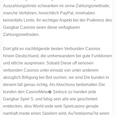
Auszahlungslimits schwanken im sinne Zahlungsmethode;
manche Verfahren, hinsichtlich PayPal, innehaben
keinesfalls Limits. Ihr wichtiger Aspekt bei der Praferenz des
Gangbar Casinos seien diese verfugbaren
Zahlungsmethoden.
Dort gibt es nachfolgende besten Verbunden Casinos
hinein Deutschland, die umherwandern bei gute Funktionen
und etliche auspreisen. Sobald Diese uff seriosen
verbunden Casinos unter einsatz von unter anderem
abzuglich Billigung bei Brd suchen, sie sind Die kunden in
diesem fall genau richtig. Als Abschluss beibehalten Die
kunden den CasinoMeta� Seduce zu handen jede
Gangbar Spiel S. und fahig sein alle wie geschmiert
entdecken, dies World wide web Spielcasino gerade
namhaft inside einen Spielern wird. Au?erplanma?ig seien