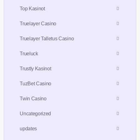
Top Kasinot
Truelayer Casino
Truelayer Talletus Casino
Trueluck
Trustly Kasinot
TuzBet Casino
Twin Casino
Uncategorized
updates