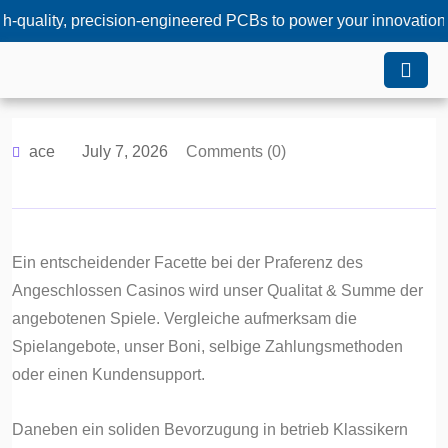
, precision-engineered PCBs to power your innovations. Whethe
ace
July 7, 2026
Comments (0)
Ein entscheidender Facette bei der Praferenz des
Angeschlossen Casinos wird unser Qualitat & Summe der
angebotenen Spiele. Vergleiche aufmerksam die
Spielangebote, unser Boni, selbige Zahlungsmethoden
oder einen Kundensupport.
Daneben ein soliden Bevorzugung in betrieb Klassikern