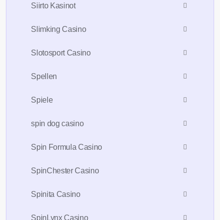
Siirto Kasinot
Slimking Casino
Slotosport Casino
Spellen
Spiele
spin dog casino
Spin Formula Casino
SpinChester Casino
Spinita Casino
SpinLynx Casino