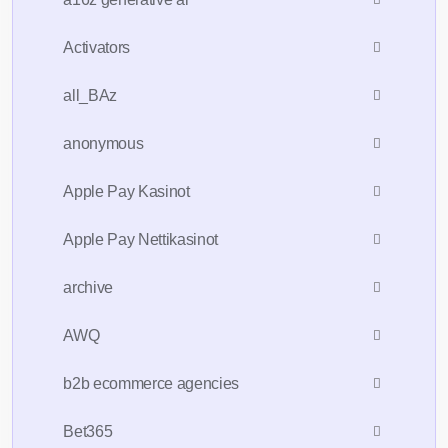
Activators
all_BAz
anonymous
Apple Pay Kasinot
Apple Pay Nettikasinot
archive
AWQ
b2b ecommerce agencies
Bet365