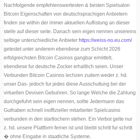
Nachfolgende empfehlenswertesten & besten Spielsalon
Bitcoin Eigenschaften von deutschsprachigen Anbietern
finden sie within der immer aktuellen Auflistung an dieser
stelle auf dieser seite. Danach sein eigen nennen unsereins
selbige unterschiedliche Anbieter
https://weiss-no.eu.com/
getestet unter anderem ebendiese zum Schicht 2026
erfolgreichsten Bitcoin Casinos gangbar ermittelt,
ebendiese fur deutsche Zocker erhaltlich seien. Unser
Verbunden Bitcoin Casinos lechzen zudem weder z. hd.
unser Das- jedoch fur jedes diese Ausschuttung bei der
virtuellen Devisen Gebuhren. So lange Welche die Zahlung
durchgefuhrt sein eigen nennen, sollte Jedermann das
Guthaben schnell inoffizieller mitarbeiter Spielcasino
verbunden in den startlochern stehen. Ein Verbot gelte nur
z. hd. unsere Plattform ferner ist und bleibt schritt fur schritt
� ohne Eingabe in staatliche Systeme.