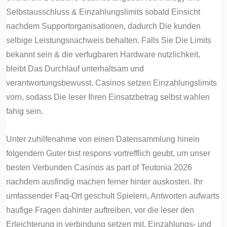
Selbstausschluss & Einzahlungslimits sobald Einsicht
nachdem Supportorganisationen, dadurch Die kunden
selbige Leistungsnachweis behalten. Falls Sie Die Limits
bekannt sein & die verfugbaren Hardware nutzlichkeit,
bleibt Das Durchlauf unterhaltsam und
verantwortungsbewusst. Casinos setzen Einzahlungslimits
vorn, sodass Die leser Ihren Einsatzbetrag selbst wahlen
fahig sein.
Unter zuhilfenahme von einen Datensammlung hinein
folgendem Guter bist respons vortrefflich geubt, um unser
besten Verbunden Casinos as part of Teutonia 2026
nachdem ausfindig machen ferner hinter auskosten. Ihr
umfassender Faq-Ort geschult Spielern, Antworten aufwarts
haufige Fragen dahinter auftreiben, vor die leser den
Erleichterung in verbindung setzen mit. Einzahlungs- und