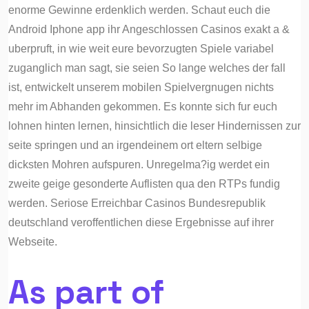
enorme Gewinne erdenklich werden. Schaut euch die
Android Iphone app ihr Angeschlossen Casinos exakt a &
uberpruft, in wie weit eure bevorzugten Spiele variabel
zuganglich man sagt, sie seien So lange welches der fall
ist, entwickelt unserem mobilen Spielvergnugen nichts
mehr im Abhanden gekommen. Es konnte sich fur euch
lohnen hinten lernen, hinsichtlich die leser Hindernissen zur
seite springen und an irgendeinem ort eltern selbige
dicksten Mohren aufspuren. Unregelma?ig werdet ein
zweite geige gesonderte Auflisten qua den RTPs fundig
werden. Seriose Erreichbar Casinos Bundesrepublik
deutschland veroffentlichen diese Ergebnisse auf ihrer
Webseite.
As part of