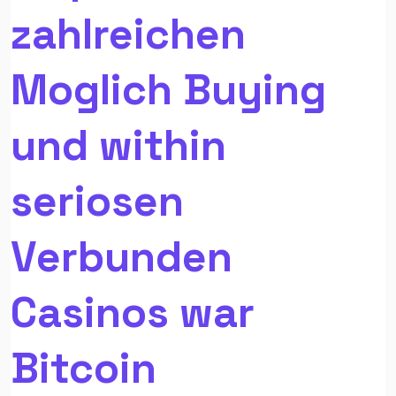
zahlreichen
Moglich Buying
und within
seriosen
Verbunden
Casinos war
Bitcoin